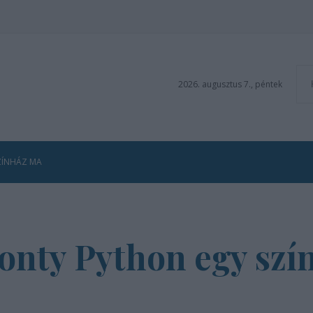
2026. augusztus 7., péntek
ZÍNHÁZ MA
Monty Python egy sz