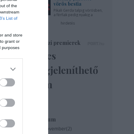
ímű
vörös bestia
out of the
Pikali Gerda talpig vörösben,
 downstream
a férfiak pedig nyakig a
B’s List of
pácban - az Újszínházban!
hirdetés
er and store
to grant or
Színházi premierek
ed purposes
Nincs
megjeleníthető
elem
Archívum
2020 november
(
2
)