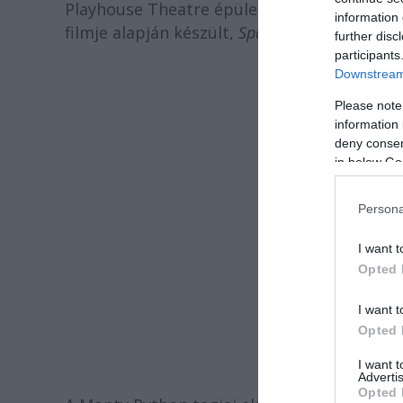
Playhouse Theatre épületében tartják a lon
information 
filmje alapján készült,
Spamalot
című musical
further disc
participants
Downstream 
Please note
information 
deny consent
in below Go
Persona
I want t
Opted 
I want t
Opted 
F
I want 
Advertis
Opted 