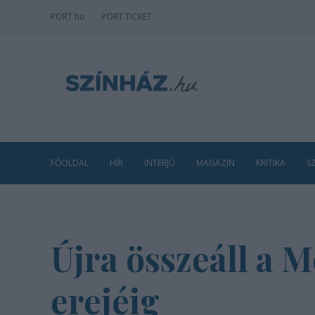
PORT
.hu
PORT TICKET
FŐOLDAL
HÍR
INTERJÚ
MAGAZIN
KRITIKA
S
Újra összeáll a 
erejéig