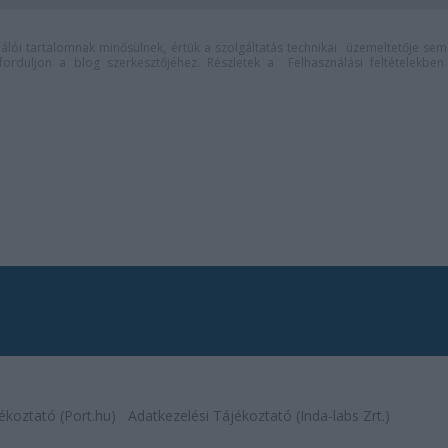
lói tartalomnak minősülnek, értük a
szolgáltatás technikai
üzemeltetője sem
n forduljon a blog szerkesztőjéhez. Részletek a
Felhasználási feltételekben
ékoztató (Port.hu)
Adatkezelési Tájékoztató (Inda-labs Zrt.)