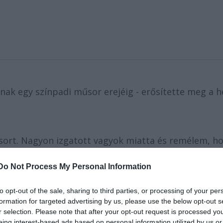
lnak egy színpadi műsor erejéig - erősítette meg a 
műsort. Nagyon izgatott vagyok miatta és remélem, h
ni a jelzáloghitelemet" - nyilatkozta
Jones
a BBC-ne
Do Not Process My Personal Information
san várhatóan csütörtökön jelentik be egy londoni
to opt-out of the sale, sharing to third parties, or processing of your per
ic Idle, Terry Gilliam, Michael Palin
és
Terry Jones
i
formation for targeted advertising by us, please use the below opt-out s
r selection. Please note that after your opt-out request is processed y
thon 1989-ben hunyt el.) A sajtótájékoztatót a The
eing interest-based ads based on personal information utilized by us or