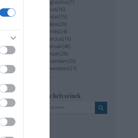
edig
2020 augusztus
(
1
)
2020 július
(
16
)
2020 június
(
15
)
2020 május
(
20
)
2020 április
(
24
)
ttal
2020 március
(
16
)
2020 február
(
46
)
log
2020 január
(
28
)
 a
2019 december
(
25
)
2019 november
(
27
)
Tovább
...
Szinház helyszínek
: MTI