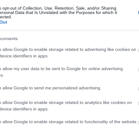
emről ismerik egymást, tanulmányaikat követően p
t, köztük a Frost-jelentés (
The Frost Report
) című
o opt-out of Collection, Use, Retention, Sale, and/or Sharing
ersonal Data that Is Unrelated with the Purposes for which it
1967-ben sugárzott a BBC.
lected.
Out
 indult
Monty Python Repülő Cirkusza
című tévésoroza
consents
nagy sikert aratott filmeket készítettek, mint a Gya
o allow Google to enable storage related to advertising like cookies on
983-as
Monty Python: Az élet értelme
című film elnyerte
evice identifiers in apps.
o allow my user data to be sent to Google for online advertising
s.
 Python tagjai külön-külön is sikeres karrierrel
to allow Google to send me personalized advertising.
o allow Google to enable storage related to analytics like cookies on
Forrás
evice identifiers in apps.
o allow Google to enable storage related to functionality of the website