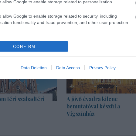
o allow Google to enable storage related to personalization.
o allow Google to enable storage related to security, including
cation functionality and fraud prevention, and other user protection.
CONFIRM
Data Deletion
Data Access
Privacy Policy
m téri szabadtéri
A jövő évadra kilenc
bemutatóval készül a
Vígszínház