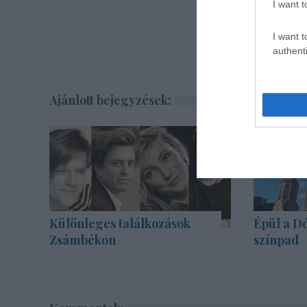
I want t
I want t
authenti
Ajánlott bejegyzések:
Különleges találkozások
Épül a Dó
Zsámbékon
színpad