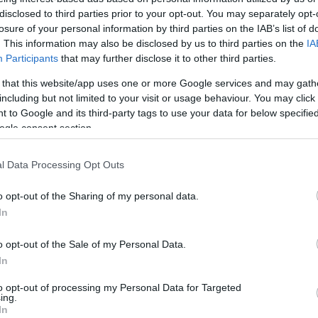
doni West Enden, ott, ahol a társulat
Gyalog galopp
c
disclosed to third parties prior to your opt-out. You may separately opt-
t is játsszák.
losure of your personal information by third parties on the IAB’s list of
. This information may also be disclosed by us to third parties on the
IA
Participants
that may further disclose it to other third parties.
 that this website/app uses one or more Google services and may gath
including but not limited to your visit or usage behaviour. You may click 
 to Google and its third-party tags to use your data for below specifi
ogle consent section.
l Data Processing Opt Outs
o opt-out of the Sharing of my personal data.
In
o opt-out of the Sale of my Personal Data.
In
otó: bbc.co.uk
to opt-out of processing my Personal Data for Targeted
ing.
In