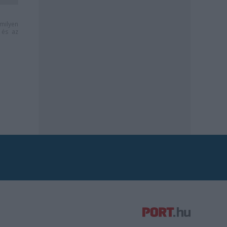
milyen
és az