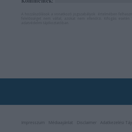
Kommentek:
A hozzászólások a
vonatkozó jogszabályok
értelmében felhaszná
felelősséget nem vállal, azokat nem ellenőrzi. Kifogás eseté
adatvédelmi tájékoztatóban
.
Impresszum
Médiaajánlat
Disclaimer
Adatkezelési Táj