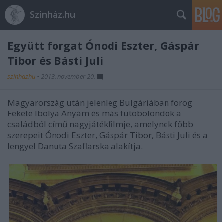
Színház.hu
Együtt forgat Ónodi Eszter, Gáspár
Tibor és Básti Juli
szinhazhu
•
2013. november 20.
Magyarország után jelenleg Bulgáriában forog
Fekete Ibolya Anyám és más futóbolondok a
családból című nagyjátékfilmje, amelynek főbb
szerepeit Ónodi Eszter, Gáspár Tibor, Básti Juli és a
lengyel Danuta Szaflarska alakítja.