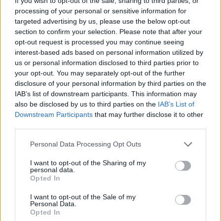
If you wish to opt-out of the sale, sharing to third parties, or
eseményekkel, epizódokkal.
processing of your personal or sensitive information for
targeted advertising by us, please use the below opt-out
section to confirm your selection. Please note that after your
"Négygenerációs családtörténetet forgatunk, amely
opt-out request is processed you may continue seeing
az 1900-as évek legelejétől a 2000-es évek elejéig
interest-based ads based on personal information utilized by
követi a főszereplők és a térség történetét" -
us or personal information disclosed to third parties prior to
fogalmazott a rendező. "Ezek a családregények alig-
your opt-out. You may separately opt-out of the further
alig lettek elmesélve, és biztató visszajelzés volt a
disclosure of your personal information by third parties on the
vállalkozásra, hogy aki csak olvasta a
IAB’s list of downstream participants. This information may
also be disclosed by us to third parties on the
IAB’s List of
forgatókönyvet, rögtön elkezdte mesélni saját
Downstream Participants
that may further disclose it to other
családja történetét. Úgy tűnik, van erre érzelmi
third parties.
igény" - tette hozzá.
Please note that this website/app uses one or more Google
Personal Data Processing Opt Outs
services and may gather and store information including but
not limited to your visit or usage behaviour. You may click to
I want to opt-out of the Sharing of my
Fekete Ibolya
szerint a film műfaja nehezen
personal data.
grant or deny consent to Google and its third-party tags to
Opted In
meghatározható, sok minden keveredik benne: "lesz
use your data for below specified purposes in below Google
benne némafilm, burleszk, háborús film, komédia és
consent section.
I want to opt-out of the Sale of my
reményeim szerint könnyes dráma is. A legfőbb cél,
Personal Data.
hogy szívet melengető mese legyen egy kicsit
Opted In