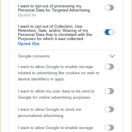
bolondos famíliáról az elmúlt évszázad viharai
I want to opt-out of processing my
közepette".
Personal Data for Targeted Advertising.
Opted In
Az Anyám és más futóbolondok a családból
I want to opt-out of Collection, Use,
Retention, Sale, and/or Sharing of my
operatőre
Gózon Francisco
, akivel most először
Personal Data that Is Unrelated with the
Purposes for which it was collected.
dolgozik együtt Fekete Ibolya. "Gyönyörű képekkel
Opted Out
segíti ezt a mesét, amelyben a századelő varázslatos
tárgyi világától a szürke és nyomorúságos 1950-es
Google consents
éveken át az 1970-es évekig vándorolunk" - mondta
a rendező.
I want to allow Google to enable storage
related to advertising like cookies on web or
device identifiers in apps.
A film két főszereplője
Ónodi Eszter és Gáspár
Tibor, Ónodi Eszter
időskori szerepében a legendás
I want to allow my user data to be sent to
lengyel színésznő,
Danuta Szaflarska
lesz látható,
Google for online advertising purposes.
akivel két éve, 96 évesen forgatták le a jelenkori
I want to allow Google to send me
kerettörténetet. Ebben az idősíkban a lányát Básti
personalized advertising.
Juli alakítja, aki egy másik korszakban saját
nagymamájaként is megjelenik a filmben. "Játszunk
I want to allow Google to enable storage
az idővel, a generációk közti belső hasonlatosságok,