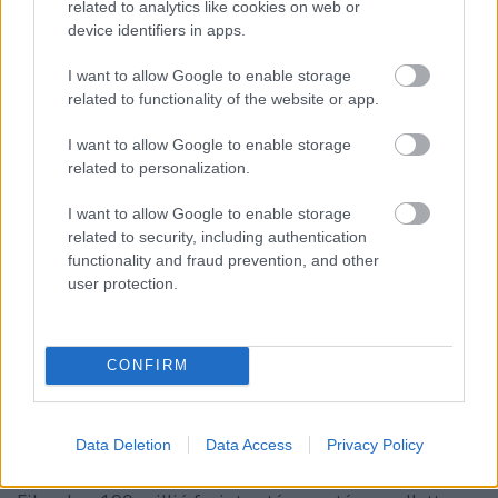
related to analytics like cookies on web or
különös ismétlődések mindannyiunk családi
device identifiers in apps.
örökségébe beletartoznak". A további szerepekben
többek között
Lengyel Ferenc, Csomós Mari,
I want to allow Google to enable storage
Cserna Antal, Kerekes Viktória, Szervét Tibor és
related to functionality of the website or app.
Spolarits Andrea
tűnik fel.
I want to allow Google to enable storage
related to personalization.
A korokon átívelő, gazdag látványvilághoz a ruhákat
Szakács Györgyi
tervezte, a korabeli belsőket
I want to allow Google to enable storage
Einhorn Zsuzsa
és berendező csapata biztosítja. A
related to security, including authentication
film magyarországi producere
Garami Gábor
- mint
functionality and fraud prevention, and other
Fekete Ibolya elmondta, az ő kitartása nélkül nem
user protection.
sikerült volna végigcsinálni a szokatlanul hosszú,
hatévnyi előkészületi időszakot, amibe beleesett a
magyar filmfinanszírozás évekig tartó átalakítása is.
CONFIRM
A 480 millió forint összköltségvetésű mozi magyar
Data Deletion
Data Access
Privacy Policy
(CinemaFilm), német (NikoFilm) és bolgár (Kaboal
Pictures) koprodukcióban készül a Magyar Nemzeti