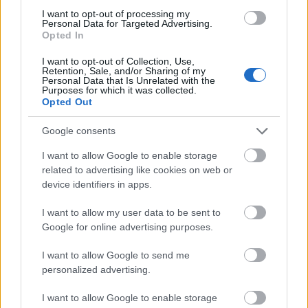
bolondos famíliáról az elmúlt évszázad viharai
I want to opt-out of processing my
közepette".
Personal Data for Targeted Advertising.
Opted In
Az Anyám és más futóbolondok a családból
I want to opt-out of Collection, Use,
Retention, Sale, and/or Sharing of my
operatőre
Gózon Francisco
, akivel most először
Personal Data that Is Unrelated with the
Purposes for which it was collected.
dolgozik együtt Fekete Ibolya. "Gyönyörű képekkel
Opted Out
segíti ezt a mesét, amelyben a századelő varázslatos
tárgyi világától a szürke és nyomorúságos 1950-es
Google consents
éveken át az 1970-es évekig vándorolunk" - mondta
a rendező.
I want to allow Google to enable storage
related to advertising like cookies on web or
device identifiers in apps.
A film két főszereplője
Ónodi Eszter és Gáspár
Tibor, Ónodi Eszter
időskori szerepében a legendás
I want to allow my user data to be sent to
lengyel színésznő,
Danuta Szaflarska
lesz látható,
Google for online advertising purposes.
akivel két éve, 96 évesen forgatták le a jelenkori
I want to allow Google to send me
kerettörténetet. Ebben az idősíkban a lányát Básti
personalized advertising.
Juli alakítja, aki egy másik korszakban saját
nagymamájaként is megjelenik a filmben. "Játszunk
I want to allow Google to enable storage
az idővel, a generációk közti belső hasonlatosságok,