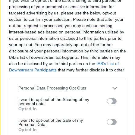
If you wish to opt-out of the sale, sharing to third parties, or
eseményekkel, epizódokkal.
processing of your personal or sensitive information for
targeted advertising by us, please use the below opt-out
section to confirm your selection. Please note that after your
"Négygenerációs családtörténetet forgatunk, amely
opt-out request is processed you may continue seeing
az 1900-as évek legelejétől a 2000-es évek elejéig
interest-based ads based on personal information utilized by
követi a főszereplők és a térség történetét" -
us or personal information disclosed to third parties prior to
fogalmazott a rendező. "Ezek a családregények alig-
your opt-out. You may separately opt-out of the further
alig lettek elmesélve, és biztató visszajelzés volt a
disclosure of your personal information by third parties on the
vállalkozásra, hogy aki csak olvasta a
IAB’s list of downstream participants. This information may
also be disclosed by us to third parties on the
IAB’s List of
forgatókönyvet, rögtön elkezdte mesélni saját
Downstream Participants
that may further disclose it to other
családja történetét. Úgy tűnik, van erre érzelmi
third parties.
igény" - tette hozzá.
Please note that this website/app uses one or more Google
Personal Data Processing Opt Outs
services and may gather and store information including but
not limited to your visit or usage behaviour. You may click to
I want to opt-out of the Sharing of my
Fekete Ibolya
szerint a film műfaja nehezen
personal data.
grant or deny consent to Google and its third-party tags to
Opted In
meghatározható, sok minden keveredik benne: "lesz
use your data for below specified purposes in below Google
benne némafilm, burleszk, háborús film, komédia és
consent section.
I want to opt-out of the Sale of my
reményeim szerint könnyes dráma is. A legfőbb cél,
Personal Data.
hogy szívet melengető mese legyen egy kicsit
Opted In