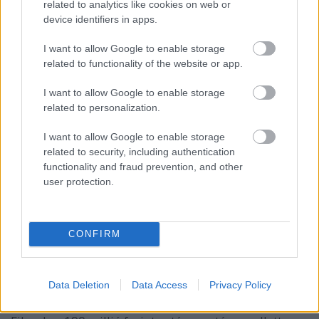
related to analytics like cookies on web or
különös ismétlődések mindannyiunk családi
device identifiers in apps.
örökségébe beletartoznak". A további szerepekben
többek között
Lengyel Ferenc, Csomós Mari,
I want to allow Google to enable storage
Cserna Antal, Kerekes Viktória, Szervét Tibor és
related to functionality of the website or app.
Spolarits Andrea
tűnik fel.
I want to allow Google to enable storage
related to personalization.
A korokon átívelő, gazdag látványvilághoz a ruhákat
Szakács Györgyi
tervezte, a korabeli belsőket
I want to allow Google to enable storage
Einhorn Zsuzsa
és berendező csapata biztosítja. A
related to security, including authentication
film magyarországi producere
Garami Gábor
- mint
functionality and fraud prevention, and other
Fekete Ibolya elmondta, az ő kitartása nélkül nem
user protection.
sikerült volna végigcsinálni a szokatlanul hosszú,
hatévnyi előkészületi időszakot, amibe beleesett a
magyar filmfinanszírozás évekig tartó átalakítása is.
CONFIRM
A 480 millió forint összköltségvetésű mozi magyar
Data Deletion
Data Access
Privacy Policy
(CinemaFilm), német (NikoFilm) és bolgár (Kaboal
Pictures) koprodukcióban készül a Magyar Nemzeti