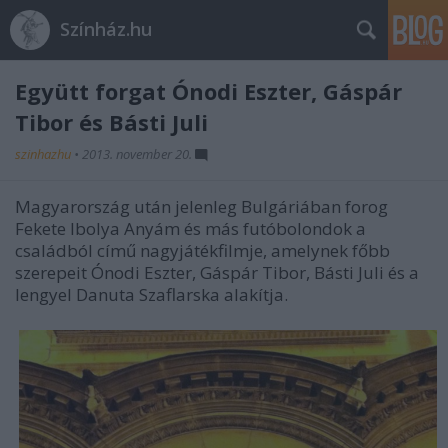
Színház.hu
Együtt forgat Ónodi Eszter, Gáspár
Tibor és Básti Juli
szinhazhu
•
2013. november 20.
Magyarország után jelenleg Bulgáriában forog
Fekete Ibolya Anyám és más futóbolondok a
családból című nagyjátékfilmje, amelynek főbb
szerepeit Ónodi Eszter, Gáspár Tibor, Básti Juli és a
lengyel Danuta Szaflarska alakítja.