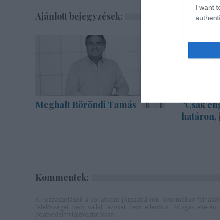
I want t
Ajánlott bejegyzések:
authenti
Meghalt Böröndi Tamás
"Csak en
határon, 
Kommentek:
A hozzászólások a
vonatkozó jogszabályok
értelmében felhaszná
felelősséget nem vállal, azokat nem ellenőrzi. Kifogás eseté
adatvédelmi tájékoztatóban
.