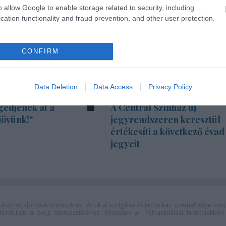
o allow Google to enable storage related to security, including
cation functionality and fraud prevention, and other user protection.
CONFIRM
Data Deletion
Data Access
Privacy Policy
gedjenek át a
A Centrál Színház új
jövünk!"
jegyrendszeren keresztül
értékesíti a következő évad
jegyeit
lói tartalomnak minősülnek, értük a
szolgáltatás technikai
üzemeltetője sem
n forduljon a blog szerkesztőjéhez. Részletek a
Felhasználási feltételekben