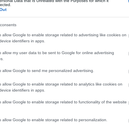
ersonal Data that Is Unrelated with the Purposes for which it
lected.
Out
l azt közölte, hogy a társulat már készül a
consents
melyen
Demcsák Ottó
rendező-koreográfus
Végtelen
o allow Google to enable storage related to advertising like cookies on
kcióban a huszonötödik évforduló alkalmából új
evice identifiers in apps.
trák határon, Sopron mellett rendezett Páneurópai
o allow my user data to be sent to Google for online advertising
egyik emblematikus pillanata volt.
s.
Forrás
to allow Google to send me personalized advertising.
o allow Google to enable storage related to analytics like cookies on
evice identifiers in apps.
o allow Google to enable storage related to functionality of the website
o allow Google to enable storage related to personalization.