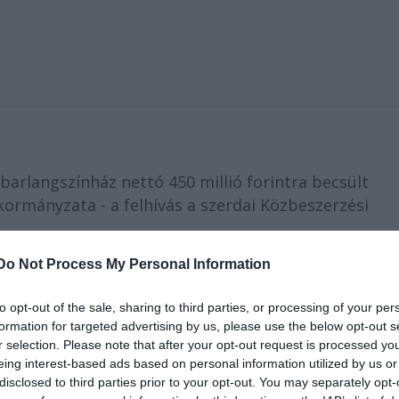
 barlangszínház nettó 450 millió forintra becsült
ormányzata - a felhívás a szerdai Közbeszerzési
Do Not Process My Personal Information
l áll: színpad-világítási és hangtechnikai eszközökre 
to opt-out of the sale, sharing to third parties, or processing of your per
lió, székekre és egyéb bútorokra 113 millió, a tanös
formation for targeted advertising by us, please use the below opt-out s
 millió, a telefonközpontra pedig 2 millió forintot
r selection. Please note that after your opt-out request is processed y
eing interest-based ads based on personal information utilized by us or
disclosed to third parties prior to your opt-out. You may separately opt-