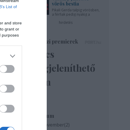
 downstream
vörös bestia
B’s List of
úgy,
Pikali Gerda talpig vörösben,
a férfiak pedig nyakig a
pácban - az Újszínházban!
hirdetés
er and store
to grant or
ed purposes
Színházi premierek
Nincs
megjeleníthető
elem
ól
Archívum
os
2020 november
(
2
)