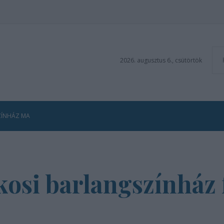
2026. augusztus 6., csütörtök
ZÍNHÁZ MA
kosi barlangszínház f