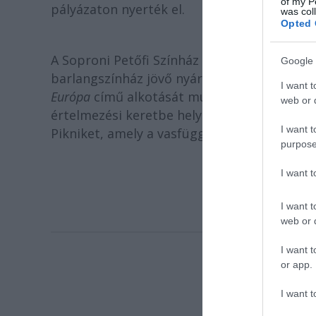
of my P
pályázaton nyerték el.
was col
Opted 
A Soproni Petőfi Színház korábban az MTI-ve
Google 
barlangszínház jövő nyári megnyitójára, a
I want t
Európa
című alkotását mutatják be. A produ
web or d
értelmezési keretbe helyezik a magyar-osz
I want t
Pikniket, amely a vasfüggöny lebontásának 
purpose
I want 
I want t
web or d
I want t
or app.
I want t