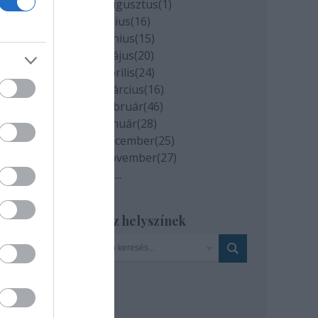
2020 augusztus
(
1
)
2020 július
(
16
)
2020 június
(
15
)
2020 május
(
20
)
2020 április
(
24
)
2020 március
(
16
)
2020 február
(
46
)
2020 január
(
28
)
2019 december
(
25
)
2019 november
(
27
)
: MTI
Tovább
...
Szinház helyszínek