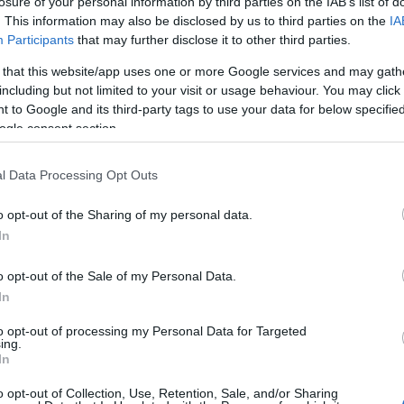
losure of your personal information by third parties on the IAB’s list of
. This information may also be disclosed by us to third parties on the
IA
sszességében legelőnyösebb ajánlat lesz a nyertes 
Participants
that may further disclose it to other third parties.
ig 35-ös súlyszámmal szerepel az értékelésnél.
 that this website/app uses one or more Google services and may gath
including but not limited to your visit or usage behaviour. You may click 
 to Google and its third-party tags to use your data for below specifi
ogle consent section.
l Data Processing Opt Outs
o opt-out of the Sharing of my personal data.
In
yet adó egykori kőfejtő turisztikai fejlesztése
o opt-out of the Sale of my Personal Data.
lel indult el. A beruházás mintegy kétmillárd forintb
In
ereltségű színházat, valamint egy, a kőfejtő és
to opt-out of processing my Personal Data for Targeted
kítanak ki. Emellett egy turisztikai információs
ing.
In
ítenek. A fejlesztés költségeihez 317 millió forint
a, a fennmaradó 1,68 milliárd forintot uniós
o opt-out of Collection, Use, Retention, Sale, and/or Sharing