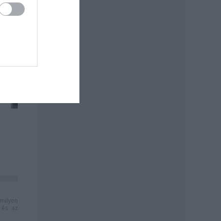
milyen
és az