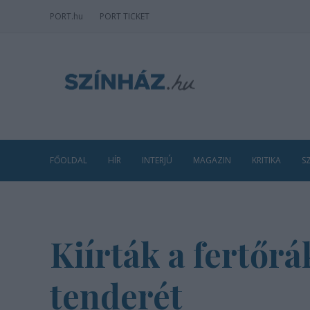
PORT
.hu
PORT TICKET
FŐOLDAL
HÍR
INTERJÚ
MAGAZIN
KRITIKA
S
Kiírták a fertőrá
tenderét