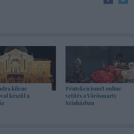
adra kilenc
Pénteken ismét online
val készül a
vetítés a Vörösmarty
áz
Színházban