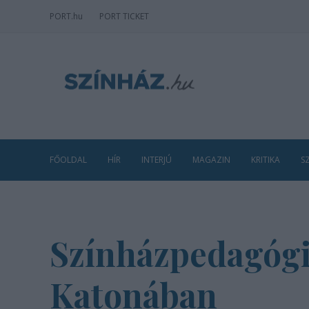
PORT
.hu
PORT TICKET
FŐOLDAL
HÍR
INTERJÚ
MAGAZIN
KRITIKA
S
Színházpedagógia
Katonában