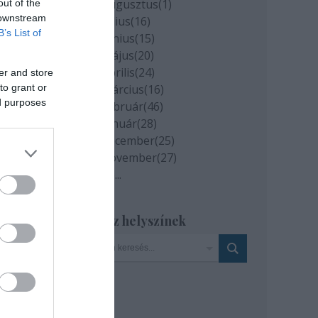
2020 augusztus
(
1
)
out of the
 downstream
2020 július
(
16
)
B’s List of
2020 június
(
15
)
2020 május
(
20
)
2020 április
(
24
)
er and store
to grant or
2020 március
(
16
)
ed purposes
2020 február
(
46
)
2020 január
(
28
)
2019 december
(
25
)
2019 november
(
27
)
Tovább
...
Szinház helyszínek