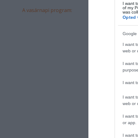
I want t
of my P
A vasárnapi program:
was col
Opted 
Google 
I want t
web or d
I want t
purpose
I want 
I want t
web or d
I want t
or app.
I want t