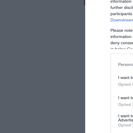
information 
further disc
participants
Downstream 
Please note
information 
deny consent
in below Go
Persona
I want t
Opted 
I want t
Opted 
I want 
Advertis
Opted 