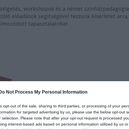
eszélgetés, workshopok és a német színházpedagógia
ló előadások segítségével teszünk kísérletet arra,
almozódott tapasztalatokat.
Do Not Process My Personal Information
to opt-out of the sale, sharing to third parties, or processing of your per
formation for targeted advertising by us, please use the below opt-out s
r selection. Please note that after your opt-out request is processed y
eing interest-based ads based on personal information utilized by us or