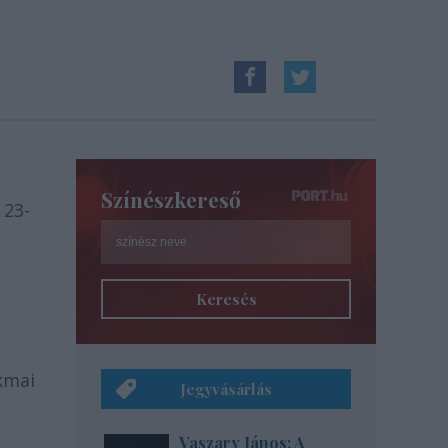
Színészkereső
 23-
Keresés
kmai
Jegyvásárlás
Vaszary János: A