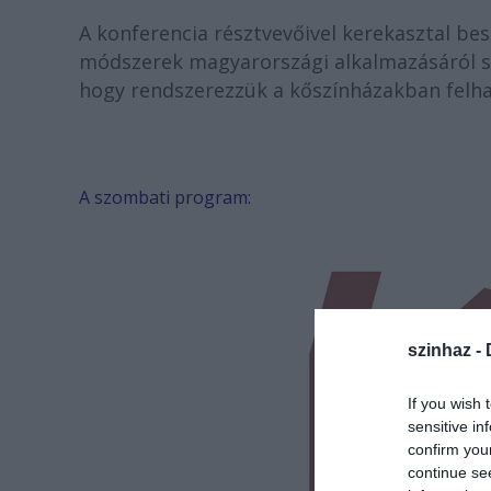
A konferencia résztvevőivel kerekasztal b
módszerek magyarországi alkalmazásáról szó
hogy rendszerezzük a kőszínházakban felh
A szombati program:
szinhaz -
If you wish 
sensitive in
confirm you
continue se