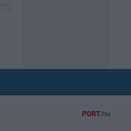
milyen
és az