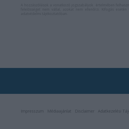
A hozzászólások a
vonatkozó jogszabályok
értelmében felhaszná
felelősséget nem vállal, azokat nem ellenőrzi. Kifogás eseté
adatvédelmi tájékoztatóban
.
Impresszum
Médiaajánlat
Disclaimer
Adatkezelési Táj