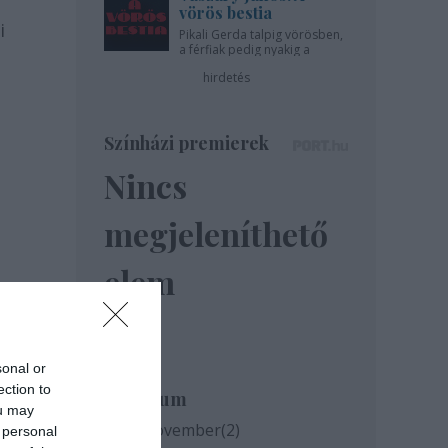
vörös bestia
i
Pikali Gerda talpig vörösben,
a férfiak pedig nyakig a
pácban - az Újszínházban!
hirdetés
Színházi premierek
Nincs
megjeleníthető
elem
sonal or
ection to
Archívum
ou may
2020 november
(
2
)
 personal