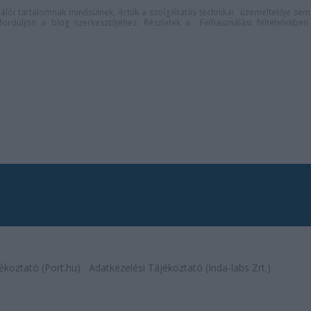
lói tartalomnak minősülnek, értük a
szolgáltatás technikai
üzemeltetője sem
n forduljon a blog szerkesztőjéhez. Részletek a
Felhasználási feltételekben
ékoztató (Port.hu)
Adatkezelési Tájékoztató (Inda-labs Zrt.)