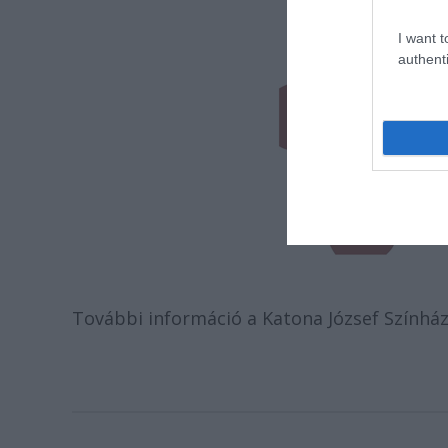
I want t
authenti
További információ a Katona József Színház