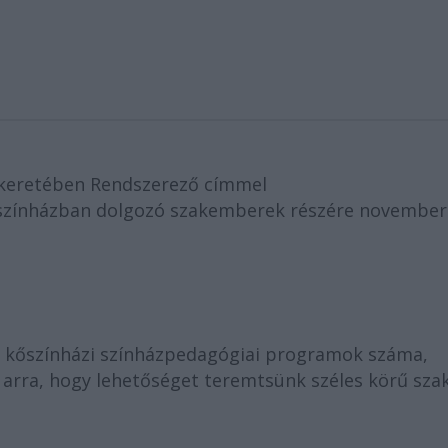
a keretében Rendszerező címmel
őszínházban dolgozó szakemberek részére november
 kőszínházi színházpedagógiai programok száma,
 arra, hogy lehetőséget teremtsünk széles körű sza