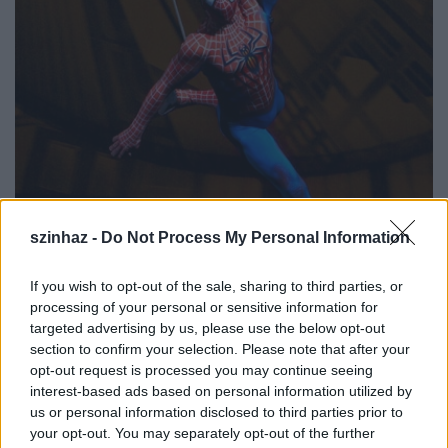
szinhaz -
Do Not Process My Personal Information
If you wish to opt-out of the sale, sharing to third parties, or
processing of your personal or sensitive information for
targeted advertising by us, please use the below opt-out
section to confirm your selection. Please note that after your
opt-out request is processed you may continue seeing
interest-based ads based on personal information utilized by
A Pókember-darab premierjét számos halasztás - és
us or personal information disclosed to third parties prior to
az eredeti rendező,
Julie Taymor
elbocsátása - után
your opt-out. You may separately opt-out of the further