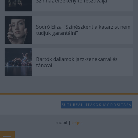
Színház érzékenyítő fesztiválja
Sodró Eliza: "Színészként a katarzist nem
tudjuk garantálni"
Bartók dallamok jazz-zenekarral és
tánccal
SÜTI BEÁLLÍTÁSOK MÓDOSÍTÁSA
mobil
|
teljes