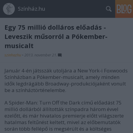
Színház.hu
Egy 75 millió dolláros előadás -
Leveszik műsorról a Pókember-
musicalt
szinhazhu
•
2013. november 21.
Január 4-én játsszák utoljára a New York-i Foxwoods
Színházban a Pókember-musicalt, amely minden
idők legdrágább Broadway-produkciójaként vonult
be a színháztörténelembe.
A Spider-Man: Turn Off the Dark című előadást 75
millió dollárból állították színpadra három évvel
ezelőtt, és már hivatalos premierje előtt világszerte
hatalmas feltűnést keltett, mivel az előbemutatók
során több fellépő is megsérült és a költséges