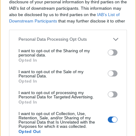
2011. június 14-én tartották meg. Mivel az előzetes
disclosure of your personal information by third parties on the
IAB’s list of downstream participants. This information may
bemutatók már 2010 novemberében megkezdődtek,
also be disclosed by us to third parties on the
IAB’s List of
a hosszúra nyúlt bemelegítés ugyancsak rekordot
Downstream Participants
that may further disclose it to other
állított fel a Broadwayn.
third parties.
Please note that this website/app uses one or more Google
Personal Data Processing Opt Outs
A darab szövegkönyvét
Glen Bergerrel Julie
services and may gather and store information including but
Taymor í
rta, a zenét és a dalszövegeket pedig a U2
not limited to your visit or usage behaviour. You may click to
I want to opt-out of the Sharing of my
frontembere és gitárosa,
Bono
és
The Edge
personal data.
grant or deny consent to Google and its third-party tags to
Opted In
szerezte. Taymor távozását követően
Roberto
use your data for below specified purposes in below Google
Aguirre-Sacasa
fejezte be a musical forgatókönyvét,
consent section.
I want to opt-out of the Sale of my
Philip William McKinley
pedig átvette a rendezői
Personal Data.
Opted In
munkát.
I want to opt-out of processing my
Personal Data for Targeted Advertising.
A rideg kritikák ellenére a közönség az első másfél
Opted In
évben tódult az előadásra, és heti másfél millió
I want to opt-out of Collection, Use,
dollárért váltott rá jegyet. A darab egynél többször
Retention, Sale, and/or Sharing of my
átlépte a heti kétmillió dollár feletti bevételt, és a
Personal Data that Is Unrelated with the
Purposes for which it was collected.
2012. január 1-jével végződő héten 2,9 millió dollárt
Opted Out
keresett.