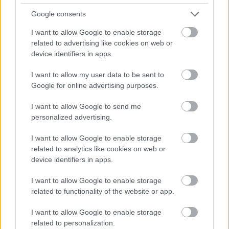
Augusztus végére azonban lankadni kezdett iránta
Google consents
az érdeklődés, és heti egymillió dollár alá csúszott a
bevétel. Mivel a műsor fenntartása a heti 1,2 millió
I want to allow Google to enable storage
dolláros bevételnél rentábilis, várható volt, hogy
related to advertising like cookies on web or
leveszik a műsorról. A múlt héten háromnegyed ház
device identifiers in apps.
előtt játszották, és alig több mint 740 ezer dollárért
I want to allow my user data to be sent to
adtak el rá jegyet.
Google for online advertising purposes.
I want to allow Google to send me
personalized advertising.
I want to allow Google to enable storage
related to analytics like cookies on web or
device identifiers in apps.
I want to allow Google to enable storage
related to functionality of the website or app.
I want to allow Google to enable storage
related to personalization.