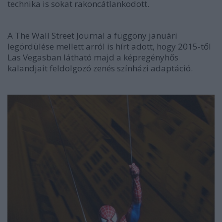
technika is sokat rakoncátlankodott.
A The Wall Street Journal a függöny januári
legördülése mellett arról is hírt adott, hogy 2015-től
Las Vegasban látható majd a képregényhős
kalandjait feldolgozó zenés színházi adaptáció.