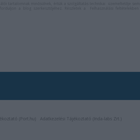
lói tartalomnak minősülnek, értük a
szolgáltatás technikai
üzemeltetője sem
n forduljon a blog szerkesztőjéhez. Részletek a
Felhasználási feltételekben
ékoztató (Port.hu)
Adatkezelési Tájékoztató (Inda-labs Zrt.)