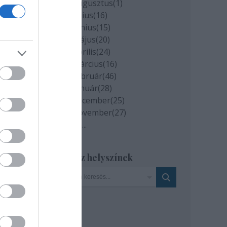
2020 augusztus
(
1
)
2020 július
(
16
)
2020 június
(
15
)
2020 május
(
20
)
2020 április
(
24
)
2020 március
(
16
)
et a
2020 február
(
46
)
2020 január
(
28
)
2019 december
(
25
)
2019 november
(
27
)
k
Tovább
...
Szinház helyszínek
: MTI