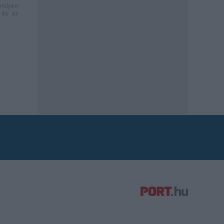
milyen
és az