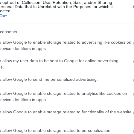
o opt-out of Collection, Use, Retention, Sale, and/or Sharing
geit, és mindent megtesz annak érdekében, hogy
ersonal Data that Is Unrelated with the Purposes for which it
lected.
újra felállíthassák.
Out
consents
sszefüggésben a polgármester arra kérte az
ák más érdemes célok segítésére, mert a költségek
o allow Google to enable storage related to advertising like cookies on
evice identifiers in apps.
o allow my user data to be sent to Google for online advertising
s.
ban 1980-ban állították fel azon a helyen, amelyne
gyütt egy halálmenetben agyonlőtték.
to allow Google to send me personalized advertising.
Forrás
o allow Google to enable storage related to analytics like cookies on
evice identifiers in apps.
o allow Google to enable storage related to functionality of the website
o allow Google to enable storage related to personalization.