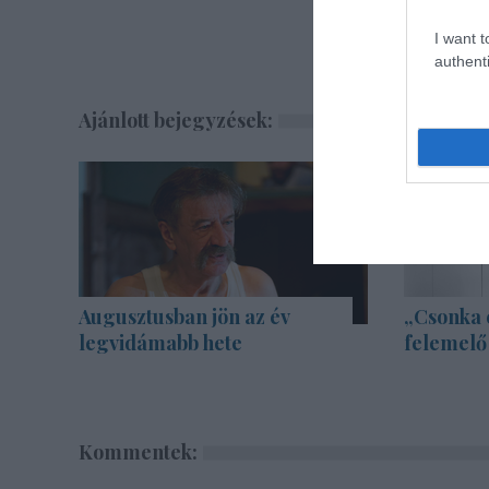
I want t
authenti
Ajánlott bejegyzések:
Augusztusban jön az év
„Csonka 
legvidámabb hete
felemelő
Kommentek: