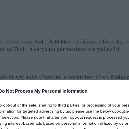
vember 9-én, Radnóti Miklós halálának évfordulóján
Borkai Zsolt, a város polgármestere szerdai győri
zobrát egy autó döntötte le november 17-én.
Meloc
zre tört. Az összetört szobrot nem lehet helyreállíta
, azonos anyagból azonos értékű másolat készülhet
Do Not Process My Personal Information
sajtótájékoztatón.
to opt-out of the sale, sharing to third parties, or processing of your per
formation for targeted advertising by us, please use the below opt-out s
r selection. Please note that after your opt-out request is processed y
 a mai eljárásokkal tökéletes, az eredetivel
eing interest-based ads based on personal information utilized by us or
lat jöhet létre.
Melocco Miklós
hozzátette, hogy a