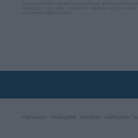
A hozzászólások a
vonatkozó jogszabályok
értelmében felhaszná
felelősséget nem vállal, azokat nem ellenőrzi. Kifogás eseté
adatvédelmi tájékoztatóban
.
Impresszum
Médiaajánlat
Disclaimer
Adatkezelési Táj