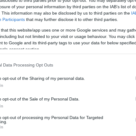
disclosed to third parties prior to your opt-out. You may separately opt-
amelyen
Radnóti
biztosan végigment, le kellene zárni
losure of your personal information by third parties on the IAB’s list of
. This information may also be disclosed by us to third parties on the
IA
Participants
that may further disclose it to other third parties.
 that this website/app uses one or more Google services and may gath
including but not limited to your visit or usage behaviour. You may click 
 to Google and its third-party tags to use your data for below specifi
ogle consent section.
l Data Processing Opt Outs
o opt-out of the Sharing of my personal data.
In
o opt-out of the Sale of my Personal Data.
dnóti
szobrának, azért tette, mert eltévedt, és mód
In
ek végét az emlékmű zárta le" - fogalmazott a művés
to opt-out of processing my Personal Data for Targeted
ing.
In
övő évi költségvetésében szerepelteti a szobor