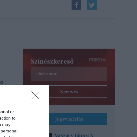
Színészkereső
co
ni,
Keresés
 az
sonal or
ection to
Jegyvásárlás
ou may
 personal
Vaszary János: A