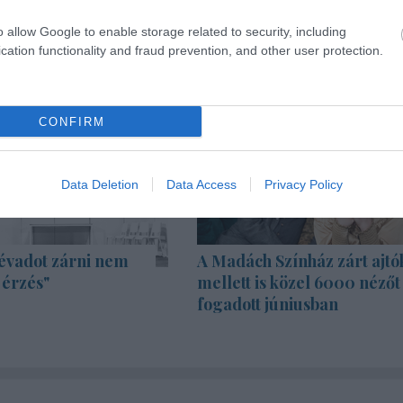
o allow Google to enable storage related to security, including
cation functionality and fraud prevention, and other user protection.
CONFIRM
Data Deletion
Data Access
Privacy Policy
évadot zárni nem
A Madách Színház zárt ajtó
 érzés"
mellett is közel 6000 nézőt
fogadott júniusban