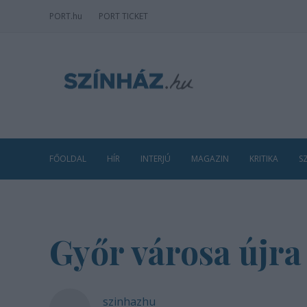
PORT
.hu
PORT TICKET
FŐOLDAL
HÍR
INTERJÚ
MAGAZIN
KRITIKA
S
Győr városa újra 
szinhazhu