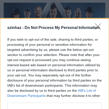
szinhaz -
Do Not Process My Personal Information
If you wish to opt-out of the sale, sharing to third parties, or
processing of your personal or sensitive information for
targeted advertising by us, please use the below opt-out
section to confirm your selection. Please note that after your
opt-out request is processed you may continue seeing
interest-based ads based on personal information utilized by
us or personal information disclosed to third parties prior to
your opt-out. You may separately opt-out of the further
disclosure of your personal information by third parties on the
Két évvel ezelőtt két amerikai producer kitalálta,
IAB’s list of downstream participants. This information may
hogy egy csapatba gyűjtik a világban turnézó
also be disclosed by us to third parties on the
IAB’s List of
legtehetségesebb és legsikeresebb mágusokat.
Downstream Participants
that may further disclose it to other
Olaszországból, Angliából, New Yorkból és
third parties.
Hollywoodból össze is állt a válogatott - volt, akit a
Cirque du Soleil-től, a Disney-től vagy más