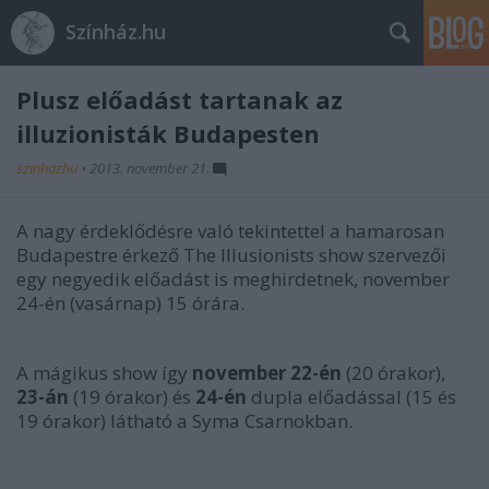
Színház.hu
Plusz előadást tartanak az
illuzionisták Budapesten
szinhazhu
•
2013. november 21.
A nagy érdeklődésre való tekintettel a hamarosan
Budapestre érkező The Illusionists show szervezői
egy negyedik előadást is meghirdetnek, november
24-én (vasárnap) 15 órára.
A mágikus show így
november 22-én
(20 órakor),
23-án
(19 órakor) és
24-én
dupla előadással (15 és
19 órakor) látható a Syma Csarnokban.