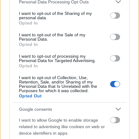
Please note that this website/app uses one or more Google
Personal Data Processing Opt Outs
hollywoodi, vegasi, illetve angol és amerikai tv show-
services and may gather and store information including but
kból sikerült elcsábítani - és 2012-ben Las Vegasban
not limited to your visit or usage behaviour. You may click to
I want to opt-out of the Sharing of my
personal data.
elkészült Az Illuzionisták című showműsor. A
grant or deny consent to Google and its third-party tags to
Opted In
speciális előadásban 7 illuzionista áll a színpadon,
use your data for below specified purposes in below Google
hogy aztán a saját közegében és eszközeivel ejtsen
consent section.
I want to opt-out of the Sale of my
ámulatba, s tágítsa tovább a varázslatról alkotott
Personal Data.
Opted In
véleményünket.
I want to opt-out of processing my
Personal Data for Targeted Advertising.
Opted In
Az illuzionisták közt szerepel feltaláló, varázsló,
I want to opt-out of Collection, Use,
szabadulóművész és mentalista is, akik gyakran az
Retention, Sale, and/or Sharing of my
életükkel játszanak a produkció kedvéért.
Personal Data that Is Unrelated with the
Purposes for which it was collected.
Pengenyelés, gondolatolvasás, kettévágás, ámulatba
Opted Out
ejtő lebegések és izgalmas szabadulások mellett
számtalan, soha nem látott illúziót ismerhetnek meg
Google consents
a nézők.
I want to allow Google to enable storage
related to advertising like cookies on web or
device identifiers in apps.