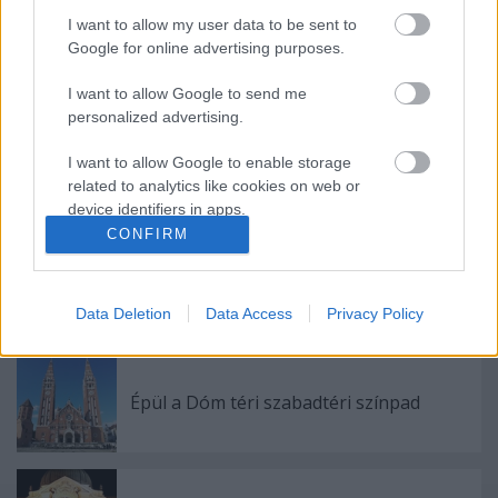
I want to allow my user data to be sent to
Google for online advertising purposes.
Ajánlott bejegyzések:
I want to allow Google to send me
personalized advertising.
I want to allow Google to enable storage
Akárki a Dóm téren
related to analytics like cookies on web or
device identifiers in apps.
CONFIRM
I want to allow Google to enable storage
related to functionality of the website or app.
Ősszel érkezik az Infinite Dance Festival
Data Deletion
Data Access
Privacy Policy
I want to allow Google to enable storage
related to personalization.
I want to allow Google to enable storage
Épül a Dóm téri szabadtéri színpad
related to security, including authentication
functionality and fraud prevention, and other
user protection.