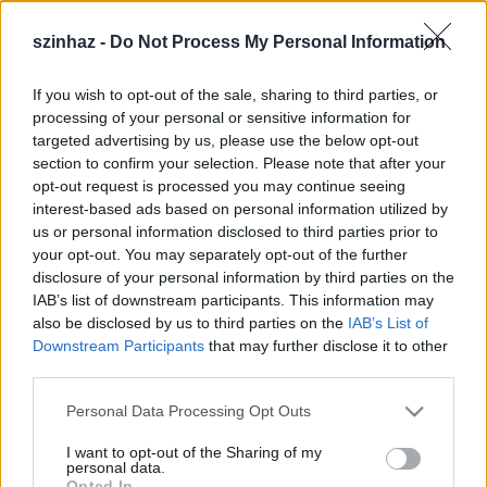
szinhaz -
Do Not Process My Personal Information
If you wish to opt-out of the sale, sharing to third parties, or
processing of your personal or sensitive information for
targeted advertising by us, please use the below opt-out
section to confirm your selection. Please note that after your
opt-out request is processed you may continue seeing
interest-based ads based on personal information utilized by
us or personal information disclosed to third parties prior to
your opt-out. You may separately opt-out of the further
disclosure of your personal information by third parties on the
IAB’s list of downstream participants. This information may
also be disclosed by us to third parties on the
IAB’s List of
Vlagyimir Malakov
jelentős tapasztalatai -
Downstream Participants
that may further disclose it to other
mindenekelőtt a klasszikus balett terén -
third parties.
gazdagítani fogják a tokiói társulatot és a japán
Please note that this website/app uses one or more Google
táncszcénát is - idézte a berlini közlemény Takahasi
Personal Data Processing Opt Outs
services and may gather and store information including but
Noriót, a Tokyo Ballet igazgatóját, aki szerint a
not limited to your visit or usage behaviour. You may click to
I want to opt-out of the Sharing of my
szakember évek óta szívesen látott vendég az
personal data.
grant or deny consent to Google and its third-party tags to
együttesnél.
Opted In