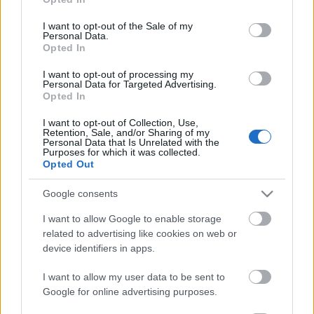
use your data for below specified purposes in below Google
consent section.
I want to opt-out of the Sale of my
Personal Data.
A japánban is nagy rajongótáborral rendelkező 46
Opted In
éves Malakov idén február elején jelentette be, hogy
nem hosszabbítja meg a 2013-2014-es évad végén
I want to opt-out of processing my
Personal Data for Targeted Advertising.
lejáró szerződését a Staatsoper balett-társulatának
Opted In
élén. Helyére
Nacho Duato
érkezik jövő nyáron.
I want to opt-out of Collection, Use,
Retention, Sale, and/or Sharing of my
Personal Data that Is Unrelated with the
Purposes for which it was collected.
Opted Out
Google consents
Ajánlott bejegyzések:
I want to allow Google to enable storage
related to advertising like cookies on web or
device identifiers in apps.
Különleges találkozások Zsámbékon
I want to allow my user data to be sent to
Google for online advertising purposes.