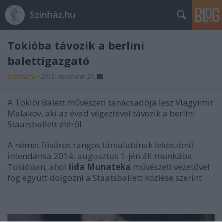
Színház.hu
Tokióba távozik a berlini
balettigazgató
szinhazhu
•
2013. november 21.
A Tokiói Balett művészeti tanácsadója lesz Vlagyimir
Malakov, aki az évad végeztével távozik a berlini
Staatsballett éléről.
A német főváros rangos társulatának leköszönő
intendánsa 2014. augusztus 1-jén áll munkába
Tokióban, ahol
Iida Munateka
művészeti vezetővel
fog együtt dolgozni a Staatsballett közlése szerint.