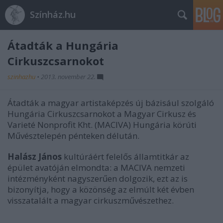
Színház.hu
Átadták a Hungária
Cirkuszcsarnokot
szinhazhu
•
2013. november 22.
Átadták a magyar artistaképzés új bázisául szolgáló
Hungária Cirkuszcsarnokot a Magyar Cirkusz és
Varieté Nonprofit Kht. (MACIVA) Hungária körúti
Művésztelepén pénteken délután.
Halász János
kultúráért felelős államtitkár az
épület avatóján elmondta: a MACIVA nemzeti
intézményként nagyszerűen dolgozik, ezt az is
bizonyítja, hogy a közönség az elmúlt két évben
visszatalált a magyar cirkuszművészethez.