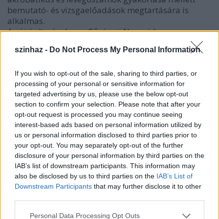
bemutató- és vizsgaelőadások megtartására is
alkalmas.
Az új építményben a Fővárosi Nagycirkusz
porondjával azonos méretű gyakorló manézs is
szinhaz -
Do Not Process My Personal Information
kialakítható. A csarnok - a galéria szintet is
figyelembe véve - kétszintes; a megközelítőleg 12
méter kupolamagasságú épületben a bemutató
If you wish to opt-out of the sale, sharing to third parties, or
processing of your personal or sensitive information for
előadások során mintegy 132 fő részére van
targeted advertising by us, please use the below opt-out
lehetőség ülőhely kialakítására. A csaknem 902
section to confirm your selection. Please note that after your
négyzetméter alapterületű épület egy átjáró híddal
opt-out request is processed you may continue seeing
csatlakozik a Művésztelepen lévő másik
interest-based ads based on personal information utilized by
próbateremhez.
us or personal information disclosed to third parties prior to
your opt-out. You may separately opt-out of the further
disclosure of your personal information by third parties on the
Kriza Zsigmond,
a MACIVA igazgatója
IAB’s list of downstream participants. This information may
hangsúlyozta: ahhoz, hogy a magyar cirkusz
also be disclosed by us to third parties on the
IAB’s List of
visszanyerje régi hírnevét, rá kell erősíteni az
Downstream Participants
that may further disclose it to other
artistaképzésre. Mint elmondta, az új csarnok lesz a
third parties.
bázisa a Jövő Cirkusza projektnek, amelyet az
artistaképzés módszertani és szakmai megújítása,
Please note that this website/app uses one or more Google
Personal Data Processing Opt Outs