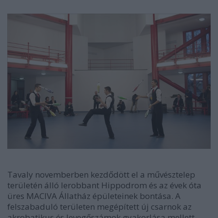
Tavaly novemberben kezdődött el a művésztelep
területén álló lerobbant Hippodrom és az évek óta
üres MACIVA Állatház épületeinek bontása. A
felszabaduló területen megépített új csarnok az
akrobatikus és levegőszámok gyakorlása mellett