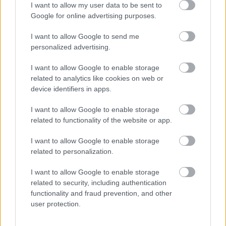
I want to allow my user data to be sent to
Google for online advertising purposes.
I want to allow Google to send me
personalized advertising.
I want to allow Google to enable storage
related to analytics like cookies on web or
device identifiers in apps.
I want to allow Google to enable storage
related to functionality of the website or app.
I want to allow Google to enable storage
A programba már bekapcsolódott a madridi
related to personalization.
Carampa Cirkusziskola, a torinói Flic Cirkusz és a
Cirkusziskolák Európai Szövetsége (FEDEC). A
I want to allow Google to enable storage
2014-es év elején a cirkuszvilág krémje is birtokba
related to security, including authentication
veszi a Fővárosi Nagycirkuszt és a Hungária
functionality and fraud prevention, and other
Cirkuszcsarnokot a január 9. és 13. között
user protection.
megrendezendő 10. Budapesti Nemzetközi