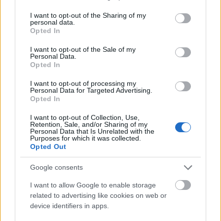
valamint a nemzetközi kapcsolatok erősítése
services and may gather and store information including but
érdekében indítottak el.
not limited to your visit or usage behaviour. You may click to
I want to opt-out of the Sharing of my
personal data.
"A program célja, hogy a magyar artistaképzés
grant or deny consent to Google and its third-party tags to
Opted In
use your data for below specified purposes in below Google
felzárkózzon a világ élvonalához és az
consent section.
artistavilágban Magyarország visszaszerezze
I want to opt-out of the Sale of my
Personal Data.
egykori cirkusznemzeti státuszát" - fogalmazott.
Opted In
I want to opt-out of processing my
Kriza Zsigmond
elmondta, hogy a Jövő Cirkusza
Personal Data for Targeted Advertising.
Opted In
program egyik alapvető eleme a nemzetközi
kapcsolatrendszer megerősítése. A MACIVA a több
I want to opt-out of Collection, Use,
mint 100 artistanövendék képzését végző Baross
Retention, Sale, and/or Sharing of my
Personal Data that Is Unrelated with the
Imre Artistaképző Szakközépiskola és Szakiskola
Purposes for which it was collected.
fenntartójaként újra kívánja építeni a nemzetközi
Opted Out
cirkusziskolákhoz fűződő, évtizedek óta elhanyagolt
kapcsolatrendszert.
Google consents
I want to allow Google to enable storage
related to advertising like cookies on web or
device identifiers in apps.