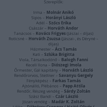
Szereplők:
Irma –
Molnár Anikó
Sipos –
Horányi László
Adél –
Szőcs Erika
Császár –
Horváth Andor
Tanácsos –
Kovács Frigyes
(Jászai – díjas)
Roticsné –
Horváth Zsuzsa
(Jászai-, és Déryné –
díjas)
Házmester –
Ács Tamás
Kati –
Szlúka Brigitta
Viola, Társalkodónő –
Balogh Fanni
Keceli Ilona –
Diószegi Imola
Őrmester, Gál kapitány –
Horváth László
Rendőrorvos, Stettner –
Savanyu Gergely
Fényképész –
Farkas Tamás
Ajtónálló, Plébános –
Papp Attila
Rendőr, Részeg vendég –
Sárdy Zoltán
Szász Bandi –
Czár László
Józan vendég –
Madár K. Zoltán
Lilike –
Döbrössy Csongor / Hajtó Olivér /