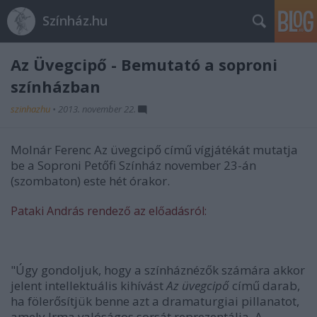
Színház.hu
Az Üvegcipő - Bemutató a soproni
színházban
szinhazhu
•
2013. november 22.
Molnár Ferenc Az üvegcipő című vígjátékát mutatja
be a Soproni Petőfi Színház november 23-án
(szombaton) este hét órakor.
Pataki András rendező az előadásról:
"Úgy gondoljuk, hogy a színháznézők számára akkor
jelent intellektuális kihívást
Az üvegcipő
című darab,
ha fölerősítjük benne azt a dramaturgiai pillanatot,
amely Irma valóságos sorsát reprezentálja. A