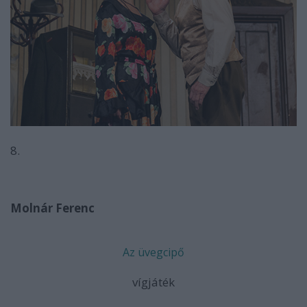
8.
Molnár Ferenc
Az üvegcipő
vígjáték