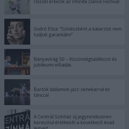
Ősszel érkezik az Infinite Dance Festival
Sodró Eliza: "Színészként a katarzist nem
tudjuk garantálni"
Bányavirág 50 – Közönségtalálkozó és
jubileumi előadás
Bartók dallamok jazz-zenekarral és
tánccal
A Centrál Színház új jegyrendszeren
keresztül értékesíti a következő évad
jegyeit