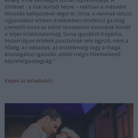
történet - a mai korból nézve – reálisan a második
felvonás befejeztével véget ér. Irma, a naivnak látszó,
ugyanakkor emberi értékekben rendkívül gazdag
szereplő sorsa az adott társadalmi viszonyok között
a teljes kilátástalanság. Sorsa igazából tragédia,
hiszen olyan értékek pusztulnak vele együtt, mint a
hűség, az odaadás, az önzetlenség vagy a maga
kisvilágához igazodó, abból mégis fölemelkedő
képzeletgazdagság."
Képek az előadásból: