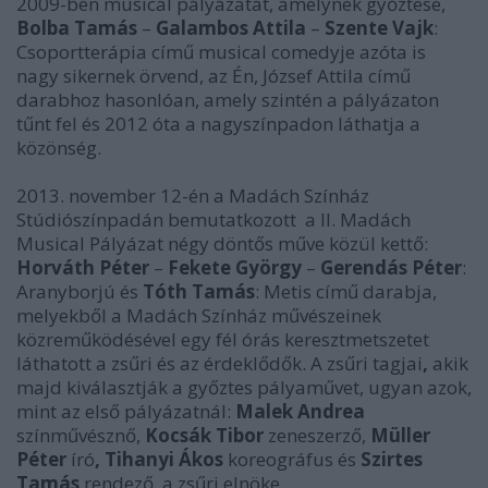
2009-ben musical pályázatát, amelynek győztese,
Bolba Tamás
–
Galambos Attila
–
Szente Vajk
:
Csoportterápia című musical comedyje azóta is
nagy sikernek örvend, az Én, József Attila című
darabhoz hasonlóan, amely szintén a pályázaton
tűnt fel és 2012 óta a nagyszínpadon láthatja a
közönség.
2013. november 12-én a Madách Színház
Stúdiószínpadán bemutatkozott a II. Madách
Musical Pályázat négy döntős műve közül kettő:
Horváth Péter
–
Fekete György
–
Gerendás Péter
:
Aranyborjú és
Tóth Tamás
: Metis című darabja,
melyekből a Madách Színház művészeinek
közreműködésével egy fél órás keresztmetszetet
láthatott a zsűri és az érdeklődők.
A zsűri tagjai
,
akik
majd kiválasztják a győztes pályaművet, ugyan azok,
mint az első pályázatnál:
Malek Andrea
színművésznő,
Kocsák Tibor
zeneszerző,
Müller
Péter
író
, Tihanyi Ákos
koreográfus és
Szirtes
Tamás
rendező, a zsűri elnöke.