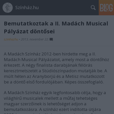
Színház.hu
Bemutatkoztak a II. Madách Musical
Pályázat döntősei
szinhazhu
•
2013. november 22.
A Madách Színház 2012-ben hirdette meg a II.
Madách Musical Pályázatot, amely most a döntőhöz
érkezett. A négy finalista darabjának félórás
keresztmetszetét a Stúdiószínpadon mutatják be. A
múlt héten az Aranyborjú és a Metisz mutatkozott
be a döntő első fordulójában. Képes összefoglaló.
A Madách Színház egyik legfontosabb célja, hogy a
világhírű musicalek mellett a műfaj tehetséges
magyar szerzőinek is lehetőséget adjon a
bemutatkozásra. A színház ezért indította útjára