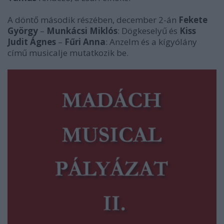
A döntő második részében, december 2-án
Fekete
György
–
Munkácsi Miklós
: Dögkeselyű és
Kiss
Judit Ágnes
–
Fűri Anna
: Anzelm és a kígyólány
című musicalje mutatkozik be.