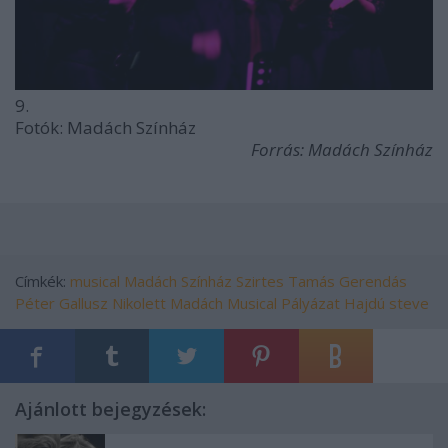
9.
Fotók: Madách Színház
Forrás: Madách Színház
Címkék:
musical
Madách Színház
Szirtes Tamás
Gerendás
Péter
Gallusz Nikolett
Madách Musical Pályázat
Hajdú steve
Ajánlott bejegyzések: