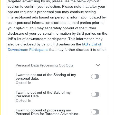
targeted advertising by us, please use the below opt-out
section to confirm your selection. Please note that after your
opt-out request is processed you may continue seeing
interest-based ads based on personal information utilized by
us or personal information disclosed to third parties prior to
your opt-out. You may separately opt-out of the further
disclosure of your personal information by third parties on the
IAB’s list of downstream participants. This information may
also be disclosed by us to third parties on the
IAB’s List of
Downstream Participants
that may further disclose it to other
third parties.
Please note that this website/app uses one or more Google
Personal Data Processing Opt Outs
8.
services and may gather and store information including but
not limited to your visit or usage behaviour. You may click to
I want to opt-out of the Sharing of my
personal data.
grant or deny consent to Google and its third-party tags to
Opted In
Tóth Tamás:
use your data for below specified purposes in below Google
METIS
consent section.
I want to opt-out of the Sale of my
pop eposz (oratorikus változat)
Personal Data.
Opted In
A musicalről:
I want to opt-out of processing my
Van ebben kémtörténet, környezetvédelem,
Personal Data for Targeted Advertising.