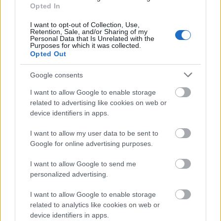
anarchizmus, szerelem. Aktuális, mai téma. A nagy
Opted In
politikától a kisemberek gondjain keresztül, a
I want to opt-out of Collection, Use,
fiatalok lázadásáig. A rockos hangzású zene
Retention, Sale, and/or Sharing of my
igényes, eredeti. A fiatal, pályája elején álló
Personal Data that Is Unrelated with the
Purposes for which it was collected.
zeneszerző-szövegíróra érdemes figyelni.
Opted Out
Szereplők:
Dzsurdzsa Kenéz, Kecskés Tímea,
Németh Gábor, Ruzicska László, Sándor Dávid,
Google consents
Simon Boglárka, Várady Viktória
Rendező:
Pesty-Nagy Kati
I want to allow Google to enable storage
related to advertising like cookies on web or
device identifiers in apps.
A Metis bemutatkozása képekben
I want to allow my user data to be sent to
Google for online advertising purposes.
I want to allow Google to send me
personalized advertising.
I want to allow Google to enable storage
related to analytics like cookies on web or
device identifiers in apps.