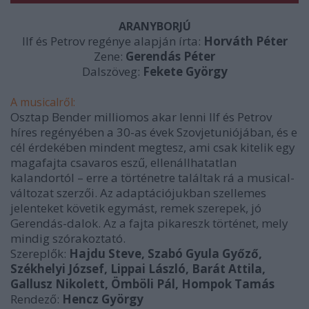
ARANYBORJÚ
Ilf és Petrov regénye alapján írta:
Horváth Péter
Zene:
Gerendás Péter
Dalszöveg:
Fekete György
A musicalről:
Osztap Bender milliomos akar lenni Ilf és Petrov
híres regényében a 30-as évek Szovjetuniójában, és e
cél érdekében mindent megtesz, ami csak kitelik egy
magafajta csavaros eszű, ellenállhatatlan
kalandortól – erre a történetre találtak rá a musical-
változat szerzői. Az adaptációjukban szellemes
jelenteket követik egymást, remek szerepek, jó
Gerendás-dalok. Az a fajta pikareszk történet, mely
mindig szórakoztató.
Szereplők:
Hajdu Steve, Szabó Gyula Győző,
Székhelyi József, Lippai László, Barát Attila,
Gallusz Nikolett, Ömböli Pál, Hompok Tamás
Rendező:
Hencz György