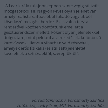
"A Lear király tulajdonképpen szinte végig stilizált
mozgásokból áll. Nagyon kevés olyan jelenet van,
amely realista szituációból fakadó vagy abból
következő mozgást hordoz. Ez is volt a terv: a
rendezővel közösen döntöttünk emellett a
gesztusrendszer mellett. Főként olyan jelenetekkel
dolgoztam, mint például a verekedések, különböző
kardvívások, illetve a viharban való részvétel,
amelyek erős fizikális (és stilizált) jelenlétet
követelnek a színészektől, szereplőktől".
Forrás: Színház.hu, Vörösmarty Színház
Fotók: Szigetváry Zsolt, MTI, Vörösmarty Színház