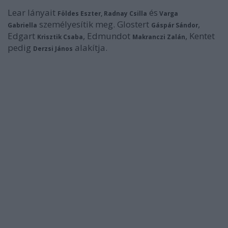
Lear lányait
és
Földes Eszter, Radnay Csilla
Varga
személyesítik meg. Glostert
,
Gabriella
Gáspár Sándor
Edgart
, Edmundot
, Kentet
Krisztik Csaba
Makranczi Zalán
pedig
alakítja.
Derzsi János