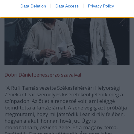
Data Deletion
Data Access
Privacy Policy
Dobri Dániel zeneszerző szavaival
"A Ruff Tamás vezette Székesfehérvári Helyőrségi
Zenekar Lear személyes kíséreteként jelenik meg a
színpadon. Az ötlet a rendezőé volt, ami eléggé
beindította a fantáziámat. A zene végig azt próbálja
megmutatni, hogy mi játszódik Lear király fejében,
hogyan alakul, honnan hová jut. Úgy is
mondhatnám, pszicho-zene. Ez a magány-téma.
Sötétedik. Egyre csak sötétedik. Ám nem lehet