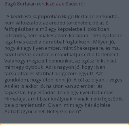
Bagó Bertalan rendező az előadásról:
"A kedd esti sajtópróbán Bagó Bertalan elmondta,
nem változtatott az eredeti történeten, de az ő
felfogásában a mű egy képzeletbeli idősíkban
játszódik, nem Shakespeare korában: "Iszonyatosan
izgalmas ezzel a darabbal foglalkozni. Milyen jó,
hogy élt egy ilyen ember, mint Shakespeare, és ma,
közel ötszáz év után elmondhatjuk ezt a történetet!
Valahogy megszáll bennünket, az egész lelkünket,
mint egy dybbuk. Az is nagyon jó, hogy ilyen
társulattal és stábbal dolgozom együtt. Azt
gondolom, hogy úton lenni jó. A cél az olyan… véges.
Az élet is akkor jó, ha úton van az ember, és
tapasztal. Egy előadás, főleg egy ilyen hatalmas
Himalája, amit Lear királynak hívnak, nem fejeződik
be a premier után. Olyan, mint egy ház építése.
Abbahagyni lehet. Befejezni nem".