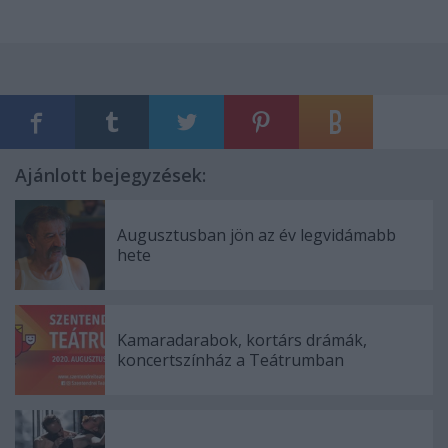
Ajánlott bejegyzések:
Augusztusban jön az év legvidámabb
hete
Kamaradarabok, kortárs drámák,
koncertszínház a Teátrumban