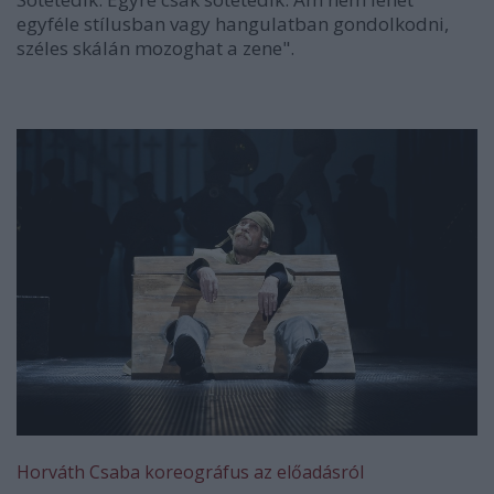
egyféle stílusban vagy hangulatban gondolkodni,
széles skálán mozoghat a zene".
Horváth Csaba koreográfus az előadásról