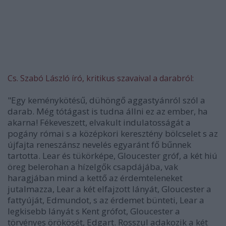
Cs. Szabó László író, kritikus szavaival a darabról:
"Egy keménykötésű, dühöngő aggastyánról szól a
darab. Még tótágast is tudna állni ez az ember, ha
akarna! Fékeveszett, elvakult indulatosságát a
pogány római s a középkori keresztény bölcselet s az
újfajta reneszánsz nevelés egyaránt fő bűnnek
tartotta. Lear és tükörképe, Gloucester gróf, a két hiú
öreg belerohan a hízelgők csapdájába, vak
haragjában mind a kettő az érdemteleneket
jutalmazza, Lear a két elfajzott lányát, Gloucester a
fattyúját, Edmundot, s az érdemet bünteti, Lear a
legkisebb lányát s Kent grófot, Gloucester a
törvényes örökösét, Edgart. Rosszul adakozik a két