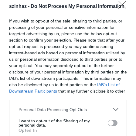
szinhaz -
Do Not Process My Personal Information
If you wish to opt-out of the sale, sharing to third parties, or
processing of your personal or sensitive information for
targeted advertising by us, please use the below opt-out
section to confirm your selection. Please note that after your
opt-out request is processed you may continue seeing
interest-based ads based on personal information utilized by
us or personal information disclosed to third parties prior to
your opt-out. You may separately opt-out of the further
disclosure of your personal information by third parties on the
IAB’s list of downstream participants. This information may
also be disclosed by us to third parties on the
IAB’s List of
Downstream Participants
that may further disclose it to other
Cserhalmi György Lear királyról
third parties.
Please note that this website/app uses one or more Google
"A túlélhetem-e önmagam? kérdés miatt érdekes
Personal Data Processing Opt Outs
services and may gather and store information including but
számomra a Lear király. Igenlő válasz esetén le kell
not limited to your visit or usage behaviour. You may click to
I want to opt-out of the Sharing of my
mondani az uralkodásról. Sőt, nem csak lemondani,
personal data.
grant or deny consent to Google and its third-party tags to
hanem három felé is kell osztani. Lear beleesik egy
Opted In
use your data for below specified purposes in below Google