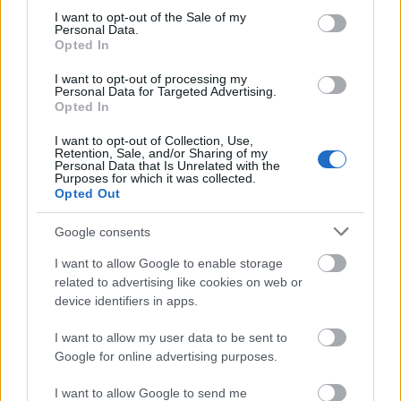
gödörbe, és figyeli saját vergődését. Milyen az a
consent section.
I want to opt-out of the Sale of my
hübrisz, amelyből nincs kiút? Meg egyáltalán, mi ez
Personal Data.
a nagy istenszerű, uralkodási vágy? Nem ment ez
Opted In
sem az aztékoknak, sem az egyiptomiaknak, sem a
I want to opt-out of processing my
Napkirálynak. Előbb-utóbb jön a kaszás…"
Personal Data for Targeted Advertising.
Opted In
I want to opt-out of Collection, Use,
Retention, Sale, and/or Sharing of my
Personal Data that Is Unrelated with the
Purposes for which it was collected.
Opted Out
Google consents
I want to allow Google to enable storage
related to advertising like cookies on web or
device identifiers in apps.
I want to allow my user data to be sent to
Google for online advertising purposes.
I want to allow Google to send me