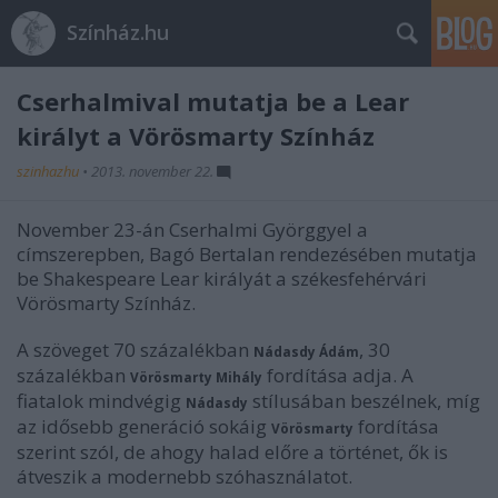
Színház.hu
Cserhalmival mutatja be a Lear
királyt a Vörösmarty Színház
szinhazhu
•
2013. november 22.
November 23-án Cserhalmi Györggyel a
címszerepben, Bagó Bertalan rendezésében mutatja
be Shakespeare Lear királyát a székesfehérvári
Vörösmarty Színház.
A szöveget 70 százalékban
, 30
Nádasdy Ádám
százalékban
fordítása adja. A
Vörösmarty Mihály
fiatalok mindvégig
stílusában beszélnek, míg
Nádasdy
az idősebb generáció sokáig
fordítása
Vörösmarty
szerint szól, de ahogy halad előre a történet, ők is
átveszik a modernebb szóhasználatot.