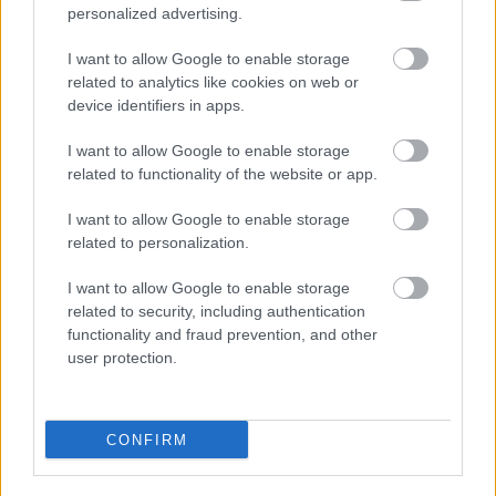
personalized advertising.
Vereckei Rita díszlet- és jelmeztervező a darabról
I want to allow Google to enable storage
"A díszlet és a jelmez egyaránt egy erős rendszerből
related to analytics like cookies on web or
indul. Pontosabban egy rendnek látszó helyzetből.
device identifiers in apps.
Ahogy haladunk előre a történetben, néhány
szereplőről lehámlik a rend(szer)-jelmez, és előkerül
I want to allow Google to enable storage
valami egészen más, eddig elfojtott én. Felbomlik a
related to functionality of the website or app.
rend, az elnyomás után önkéntelenül felszínre kerül
I want to allow Google to enable storage
a valóság. Egyesek nagyon hamar ledobják ezeket a
related to personalization.
ruhákat, mások nem tudnak szabadulni tőlük. A
díszlet is „bejár” egy utat. Minden rendszernek
I want to allow Google to enable storage
megvannak a maga köztéri szobrai. Az elvont,
related to security, including authentication
bábszerű figuráknak szintén megvan a maguk
functionality and fraud prevention, and other
története".
user protection.
CONFIRM