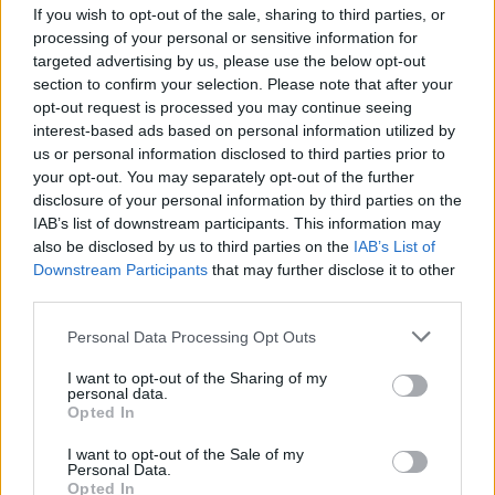
If you wish to opt-out of the sale, sharing to third parties, or
processing of your personal or sensitive information for
targeted advertising by us, please use the below opt-out
section to confirm your selection. Please note that after your
opt-out request is processed you may continue seeing
interest-based ads based on personal information utilized by
us or personal information disclosed to third parties prior to
your opt-out. You may separately opt-out of the further
disclosure of your personal information by third parties on the
IAB’s list of downstream participants. This information may
also be disclosed by us to third parties on the
IAB’s List of
Downstream Participants
that may further disclose it to other
third parties.
Please note that this website/app uses one or more Google
Personal Data Processing Opt Outs
A történet változatlanul időszerű, hisz ki ne ismerné
services and may gather and store information including but
a mai "Schneider családokat", akik anyagiakban
not limited to your visit or usage behaviour. You may click to
I want to opt-out of the Sharing of my
ugyan bővelkednek, de szellemiekben igencsak
personal data.
grant or deny consent to Google and its third-party tags to
Opted In
szegények maradtak.
use your data for below specified purposes in below Google
consent section.
I want to opt-out of the Sale of my
Personal Data.
Opted In