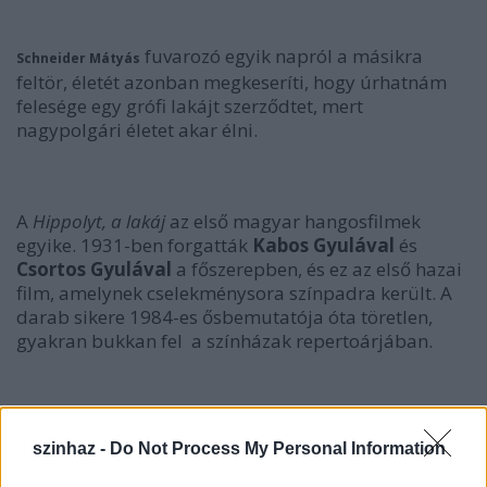
fuvarozó egyik napról a másikra
Schneider Mátyás
feltör, életét azonban megkeseríti, hogy úrhatnám
felesége egy grófi lakájt szerződtet, mert
nagypolgári életet akar élni.
A
Hippolyt, a lakáj
az első magyar hangosfilmek
egyike. 1931-ben forgatták
Kabos Gyulával
és
Csortos Gyulával
a főszerepben, és ez az első hazai
film, amelynek cselekménysora színpadra került. A
darab sikere 1984-es ősbemutatója óta töretlen,
gyakran bukkan fel a színházak repertoárjában.
szinhaz -
Do Not Process My Personal Information