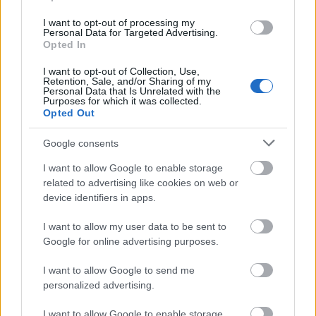
Eisemann Mihály
ismert, kedvelt dalai adnak zenei
I want to opt-out of processing my
hátteret a vidám, de tanulságos történethez.
Personal Data for Targeted Advertising.
Opted In
I want to opt-out of Collection, Use,
Retention, Sale, and/or Sharing of my
Personal Data that Is Unrelated with the
Purposes for which it was collected.
Opted Out
Google consents
I want to allow Google to enable storage
related to advertising like cookies on web or
device identifiers in apps.
I want to allow my user data to be sent to
Google for online advertising purposes.
I want to allow Google to send me
personalized advertising.
I want to allow Google to enable storage