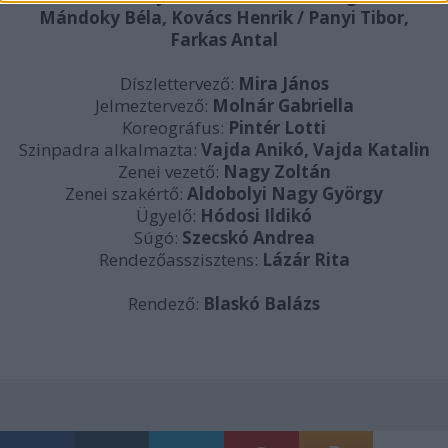
Mándoky Béla, Kovács Henrik / Panyi Tibor,
Farkas Antal
Díszlettervező:
Mira János
Jelmeztervező:
Molnár Gabriella
Koreográfus:
Pintér Lotti
Szinpadra alkalmazta:
Vajda Anikó, Vajda Katalin
Zenei vezető:
Nagy Zoltán
Zenei szakértő:
Aldobolyi Nagy György
Ügyelő:
Hódosi Ildikó
Súgó:
Szecskó Andrea
Rendezőasszisztens:
Lázár Rita
Rendező:
Blaskó Balázs