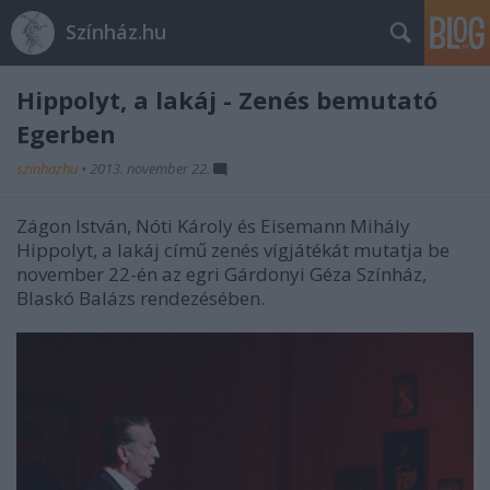
Színház.hu
Hippolyt, a lakáj - Zenés bemutató
Egerben
szinhazhu
•
2013. november 22.
Zágon István, Nóti Károly és Eisemann Mihály
Hippolyt, a lakáj című zenés vígjátékát mutatja be
november 22-én az egri Gárdonyi Géza Színház,
Blaskó Balázs rendezésében.