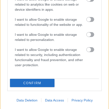
related to analytics like cookies on web or
Eisemann Mihály - Nóti Károly - Zágon István:
device identifiers in apps.
Hippolyt, a lakáj
I want to allow Google to enable storage
related to functionality of the website or app.
Szereposztás:
I want to allow Google to enable storage
Hippolyt:
Vókó János
related to personalization.
Schneider Mátyás:
Sata Árpád
Aranka, Schneider felesége:
Saárossy Kinga
I want to allow Google to enable storage
Terka, a lányuk:
Bánfi Kata
related to security, including authentication
Benedek András:
Ozsgyáni Mihály
functionality and fraud prevention, and other
Makáts, főtanácsos:
Tunyogi Péter
user protection.
Makáts Csaba:
Radvánszki Szabolcs
Mimi, lokáltáncosnő:
Nagy Barbara
Julcsa:
Nánási Ágnes
CONFIRM
Tóbiás:
Káli Gergely
Zenekar:
Data Deletion
Data Access
Privacy Policy
Ágoston Ottó / Klem Dénes, Godó Gábor, Erdész
Márton, Gulyás László, Baran Grzegorz /