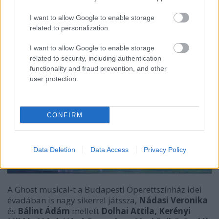
Nádasi Veronika
.
I want to allow Google to enable storage
related to personalization.
I want to allow Google to enable storage
related to security, including authentication
functionality and fraud prevention, and other
user protection.
CONFIRM
Data Deletion
Data Access
Privacy Policy
A Ghost musical-t a Budapesti Operettszínház idei
évadában is nagy sikerrel játssza,
Nádasi Veronika
és
Bálint Ádám
mellett
Dolhai Attila, Kerényi