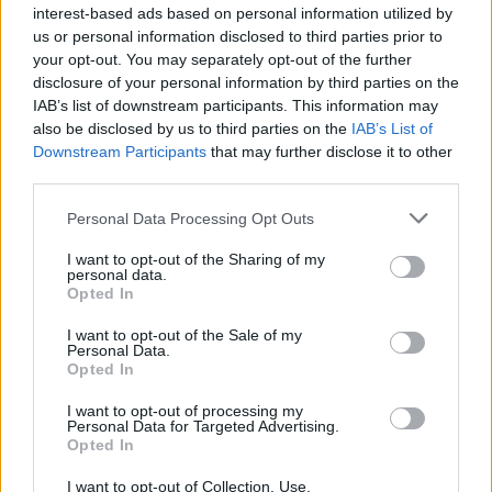
nagyravágyó és gyarló. Tele van álmokkal, de
interest-based ads based on personal information utilized by
egyszercsak minden kicsúszik a kezéből és ebbe
us or personal information disclosed to third parties prior to
beleőrül. Kimondhatatlanul hálás vagyok azoknak, akik
your opt-out. You may separately opt-out of the further
segítettek beállni ebbe az előadásba,
Kerényi Miklós
disclosure of your personal information by third parties on the
Gábor
igazgató úrnak, aki rám gondolt és rengeteg
IAB’s list of downstream participants. This information may
tanácsot adott. Jó benne lenni a Ghostban, ennek a
also be disclosed by us to third parties on the
IAB’s List of
csapatnak a tagja lenni"
- mondta
Bálint Ádám
,
Downstream Participants
that may further disclose it to other
akivel együtt Nádasi Veronika is bemutatkozott az
third parties.
előadásban.
Please note that this website/app uses one or more Google
Personal Data Processing Opt Outs
services and may gather and store information including but
not limited to your visit or usage behaviour. You may click to
I want to opt-out of the Sharing of my
personal data.
grant or deny consent to Google and its third-party tags to
Opted In
use your data for below specified purposes in below Google
consent section.
I want to opt-out of the Sale of my
Personal Data.
Opted In
I want to opt-out of processing my
Personal Data for Targeted Advertising.
Opted In
I want to opt-out of Collection, Use,