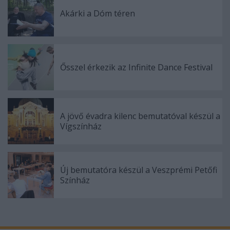
Akárki a Dóm téren
Ősszel érkezik az Infinite Dance Festival
A jövő évadra kilenc bemutatóval készül a
Vígszínház
Új bemutatóra készül a Veszprémi Petőfi
Színház