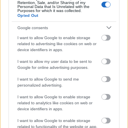
Retention, Sale, and/or Sharing of my
Personal Data that Is Unrelated with the
Purposes for which it was collected.
Opted Out
Google consents
Oda Mae legendás figuráját
Whoopy Goldberg
vitte
I want to allow Google to enable storage
sikerre a filmvásznon. A vérbő, nagyszájú és
related to advertising like cookies on web or
humoros színes bőrű nő "világát"
Nádasi Veronika
device identifiers in apps.
nagyon is magáénak érzi és
Bálint Ádámhoz
hasonlóan örül annak, hogy eljátszhatja a
I want to allow my user data to be sent to
musicalben is hatalmas sikert arató karaktert.
Google for online advertising purposes.
"Egy komplett pszichológiai könyvet megérne az a
I want to allow Google to send me
rengeteg érzés, ami ezzel a szereppel kapcsolatban
personalized advertising.
bennem van. Ez a fekete zenei világ és stílus közel áll
hozzám, eddig azonban nem játszottam ilyen típusú
I want to allow Google to enable storage
karaktert, épp ezért féltem is attól, hogy meg tudom-e
related to analytics like cookies on web or
csinálni. Tudok-e majd jól hozni egy ennyire harsány és
device identifiers in apps.
vicces figurát. Csodálatos azt érezni, hogy a színpadon
I want to allow Google to enable storage
minden feloldódott ebből a kételyből!”
- mondta el
related to functionality of the website or app.