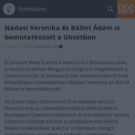
Színház.hu
Nádasi Veronika és Bálint Ádám is
bemutatkozott a Ghostban
szinhazhu
•
2013. november 22.
A londoni West End és a New York-i Broadway után,
a tavalyi évadban Magyarországra is megérkezett a
Ghost musical. A bemutató óta töretlen sikerrel futó
előadásban novemberben Nádasi Veronika és Bálint
Ádám is bemutatkozott.
Az Oscar díjas Ghost című film alapján készült
musical már az ötvenedik előadás felé közelít a
Budapesti Operettszínházban. A mozikból jól ismert
szerelmi történet ezúttal a színpadon kelt életre
kiváló színészekkel, sokszor ismerősen csengő
dallamokkal, valamint a technika segítségével