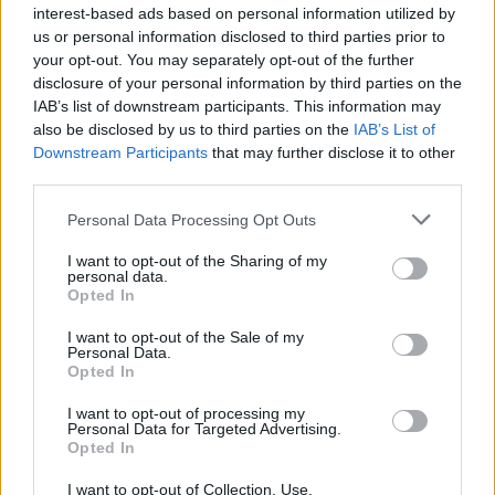
nagyravágyó és gyarló. Tele van álmokkal, de
interest-based ads based on personal information utilized by
egyszercsak minden kicsúszik a kezéből és ebbe
us or personal information disclosed to third parties prior to
beleőrül. Kimondhatatlanul hálás vagyok azoknak, akik
your opt-out. You may separately opt-out of the further
segítettek beállni ebbe az előadásba,
Kerényi Miklós
disclosure of your personal information by third parties on the
Gábor
igazgató úrnak, aki rám gondolt és rengeteg
IAB’s list of downstream participants. This information may
tanácsot adott. Jó benne lenni a Ghostban, ennek a
also be disclosed by us to third parties on the
IAB’s List of
csapatnak a tagja lenni"
- mondta
Bálint Ádám
,
Downstream Participants
that may further disclose it to other
akivel együtt Nádasi Veronika is bemutatkozott az
third parties.
előadásban.
Please note that this website/app uses one or more Google
Personal Data Processing Opt Outs
services and may gather and store information including but
not limited to your visit or usage behaviour. You may click to
I want to opt-out of the Sharing of my
personal data.
grant or deny consent to Google and its third-party tags to
Opted In
use your data for below specified purposes in below Google
consent section.
I want to opt-out of the Sale of my
Personal Data.
Opted In
I want to opt-out of processing my
Personal Data for Targeted Advertising.
Opted In
I want to opt-out of Collection, Use,