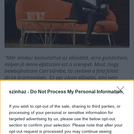
"Már amikor bemutattuk az előadást, arra gondoltam,
milyen jó lenne eljátszani ezt a szerepet. Most, hogy
belebújhattam Carl bőrébe, tíz centivel a föld fölött
járok örömömben. Ez egy olyan előadás, ami nem
"faltól falig" zene, sok benne a próza és rengeteg teret
enged a színészi játéknak. Nagyon jó feladat, szerintem
szinhaz -
Do Not Process My Personal Information
az egyik legizgalmasabb karakter a történetben Carl.
Szinte végig kettős játékot játszom: a nézővel és a többi
If you wish to opt-out of the sale, sharing to third parties, or
szereplővel, azzal is, akit nem látunk. Ez egy nagyon
processing of your personal or sensitive information for
érdekes és egyben iszonyú bonyolult feladat. Egy
targeted advertising by us, please use the below opt-out
színésznek viszont pont az az élvezet, ha sokféle színt
section to confirm your selection. Please note that after your
megmutathat. Carl eredendően nem rossz ember, csak
opt-out request is processed you may continue seeing