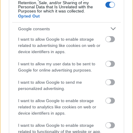
Retention, Sale, and/or Sharing of my
Personal Data that Is Unrelated with the
Purposes for which it was collected.
Opted Out
Google consents
Oda Mae legendás figuráját
Whoopy Goldberg
vitte
I want to allow Google to enable storage
sikerre a filmvásznon. A vérbő, nagyszájú és
related to advertising like cookies on web or
humoros színes bőrű nő "világát"
Nádasi Veronika
device identifiers in apps.
nagyon is magáénak érzi és
Bálint Ádámhoz
hasonlóan örül annak, hogy eljátszhatja a
I want to allow my user data to be sent to
musicalben is hatalmas sikert arató karaktert.
Google for online advertising purposes.
"Egy komplett pszichológiai könyvet megérne az a
I want to allow Google to send me
rengeteg érzés, ami ezzel a szereppel kapcsolatban
personalized advertising.
bennem van. Ez a fekete zenei világ és stílus közel áll
hozzám, eddig azonban nem játszottam ilyen típusú
I want to allow Google to enable storage
karaktert, épp ezért féltem is attól, hogy meg tudom-e
related to analytics like cookies on web or
csinálni. Tudok-e majd jól hozni egy ennyire harsány és
device identifiers in apps.
vicces figurát. Csodálatos azt érezni, hogy a színpadon
I want to allow Google to enable storage
minden feloldódott ebből a kételyből!”
- mondta el
related to functionality of the website or app.