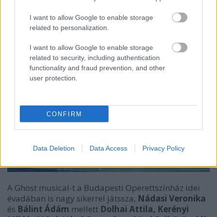
Nádasi Veronika
.
I want to allow Google to enable storage
related to personalization.
I want to allow Google to enable storage
related to security, including authentication
functionality and fraud prevention, and other
user protection.
CONFIRM
Data Deletion
Data Access
Privacy Policy
A Ghost musical-t a Budapesti Operettszínház idei
évadában is nagy sikerrel játssza,
Nádasi Veronika
és
Bálint Ádám
mellett
Dolhai Attila, Kerényi