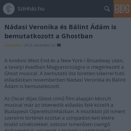
Színház.hu
Nádasi Veronika és Bálint Ádám is
bemutatkozott a Ghostban
szinhazhu
•
2013. november 22.
A londoni West End és a New York-i Broadway után,
a tavalyi évadban Magyarországra is megérkezett a
Ghost musical. A bemutató óta töretlen sikerrel futó
előadásban novemberben Nádasi Veronika és Bálint
Ádám is bemutatkozott.
Az Oscar díjas Ghost című film alapján készült
musical már az ötvenedik előadás felé közelít a
Budapesti Operettszínházban. A mozikból jól ismert
szerelmi történet ezúttal a színpadon kelt életre
kiváló színészekkel, sokszor ismerősen csengő
dallamokkal, valamint a technika segítségével