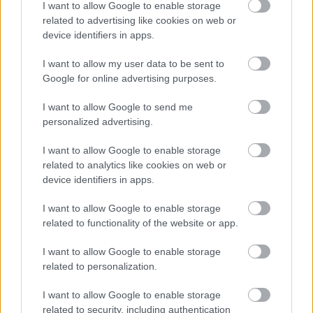
amin átment. Első lépcsőben tanácsadói
I want to allow Google to enable storage
minőségben kapott szerződést, de ma már ő a ház
related to advertising like cookies on web or
menedzser-igazgatója, és meg vagyok győződve
device identifiers in apps.
arról, hogy ez így helyes: ahhoz, hogy ez a ház
betöltse azt a funkciót, amit itt ma be kell töltenie, az
I want to allow my user data to be sent to
ő személye biztosítja a szellemi folytonosságot."
Google for online advertising purposes.
I want to allow Google to send me
personalized advertising.
Az igazgató a Trafó jövőjével kapcsolatos
I want to allow Google to enable storage
aggodalmainak is hangot adott: "Összetett a helyzet.
related to analytics like cookies on web or
Hadd beszéljek a szakmai oldalról, mert igazából ez
device identifiers in apps.
az én felelősségem. Azt pedig a színpad felől
közelítem meg, és nem a politika felől. Járok
I want to allow Google to enable storage
próbákat nézni, próbálom egyre jobban megismerni
related to functionality of the website or app.
a hazai független színházi területet. Az alkotói
szabadsághoz szoktam hozzá, ebben nőttem fel,
I want to allow Google to enable storage
mindig is ez volt a közegem, most is így dolgozom,
related to personalization.
és ezt pártolom vezetőként is. Összegyűjtöttem
független előadókból egy kollektívát, amely a Trafó
I want to allow Google to enable storage
15 éves buliján már be is mutatkozott, és fontos
related to security, including authentication