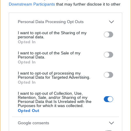
Downstream Participants
that may further disclose it to other
third parties.
Please note that this website/app uses one or more Google
Personal Data Processing Opt Outs
services and may gather and store information including but
not limited to your visit or usage behaviour. You may click to
I want to opt-out of the Sharing of my
Nagy József
arról is beszélt, hogy hogyan kezdődött
personal data.
grant or deny consent to Google and its third-party tags to
Opted In
együttműködése az intézmény alapítójával és
use your data for below specified purposes in below Google
korábbi igazgatójával,
Szabó Györggyel
.
consent section.
I want to opt-out of the Sale of my
Personal Data.
"Amikor mélyebben beleláttam itt a dolgokba, s
Opted In
megismertem a helyzetet a házon belül is, akkor
I want to opt-out of processing my
kezdett el igazából egyértelművé válni számomra,
Personal Data for Targeted Advertising.
hogy amit Gyuri csinált, az úgy volt rendben
Opted In
szakmailag és struktúra szempontjából, ahogyan
ma itt a dolgok egyáltalán rendben lehetnek.
I want to opt-out of Collection, Use,
Retention, Sale, and/or Sharing of my
Találkoztunk, elkezdtünk beszélgetni, sok mindenről
Personal Data that Is Unrelated with the
Purposes for which it was collected.
kérdeztem, átbeszéltünk dolgokat, és szép
Opted Out
folyamatosan kiderült, hogy jól tudnánk együtt
dolgozni is. Aztán óvatosan megkérdeztem, volna-e
Google consents
kedve folytatni, túl tudja-e tenni magát mindazon,