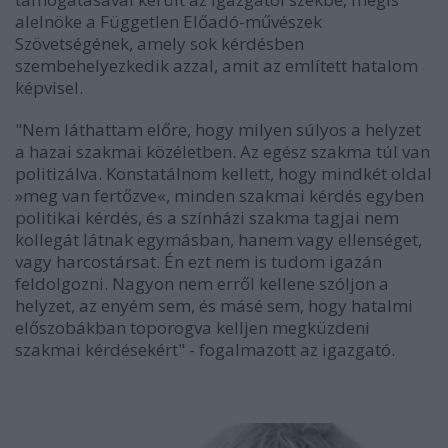
alelnöke a Független Előadó-művészek
Szövetségének, amely sok kérdésben
szembehelyezkedik azzal, amit az említett hatalom
képvisel.
"Nem láthattam előre, hogy milyen súlyos a helyzet
a hazai szakmai közéletben. Az egész szakma túl van
politizálva. Konstatálnom kellett, hogy mindkét oldal
»meg van fertőzve«, minden szakmai kérdés egyben
politikai kérdés, és a színházi szakma tagjai nem
kollegát látnak egymásban, hanem vagy ellenséget,
vagy harcostársat. Én ezt nem is tudom igazán
feldolgozni. Nagyon nem erről kellene szóljon a
helyzet, az enyém sem, és másé sem, hogy hatalmi
előszobákban toporogva kelljen megküzdeni
szakmai kérdésekért" - fogalmazott az igazgató.