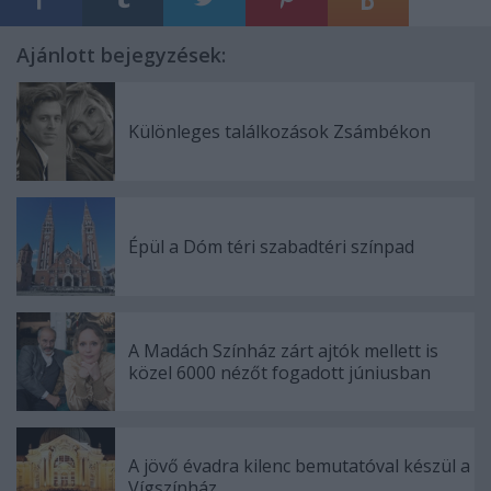
Ajánlott bejegyzések:
Különleges találkozások Zsámbékon
Épül a Dóm téri szabadtéri színpad
A Madách Színház zárt ajtók mellett is
közel 6000 nézőt fogadott júniusban
A jövő évadra kilenc bemutatóval készül a
Vígszínház