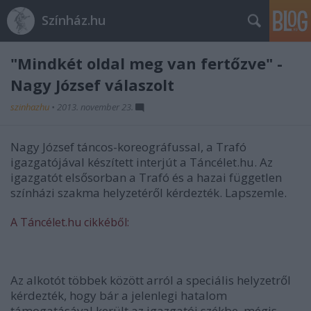
Színház.hu
"Mindkét oldal meg van fertőzve" -
Nagy József válaszolt
szinhazhu
•
2013. november 23.
Nagy József táncos-koreográfussal, a Trafó
igazgatójával készített interjút a Táncélet.hu. Az
igazgatót elsősorban a Trafó és a hazai független
színházi szakma helyzetéről kérdezték. Lapszemle.
A Táncélet.hu cikkéből:
Az alkotót többek között arról a speciális helyzetről
kérdezték, hogy bár a jelenlegi hatalom
támogatásával került az igazgatói székbe, mégis