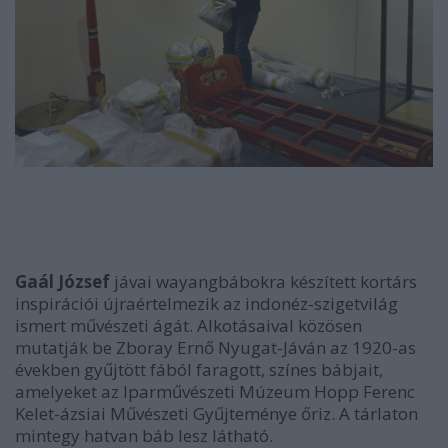
Gaál József
jávai wayangbábokra készített kortárs
inspirációi újraértelmezik az indonéz-szigetvilág
ismert művészeti ágát. Alkotásaival közösen
mutatják be Zboray Ernő Nyugat-Jáván az 1920-as
években gyűjtött fából faragott, színes bábjait,
amelyeket az Iparművészeti Múzeum Hopp Ferenc
Kelet-ázsiai Művészeti Gyűjteménye őriz. A tárlaton
mintegy hatvan báb lesz látható.