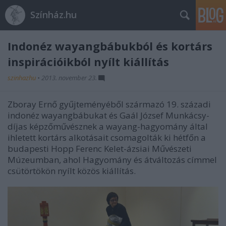
Színház.hu
Indonéz wayangbábukból és kortárs
inspirációikból nyílt kiállítás
szinhazhu
•
2013. november 23.
Zboray Ernő gyűjteményéből származó 19. századi
indonéz wayangbábukat és Gaál József Munkácsy-
díjas képzőművésznek a wayang-hagyomány által
ihletett kortárs alkotásait csomagolták ki hétfőn a
budapesti Hopp Ferenc Kelet-ázsiai Művészeti
Múzeumban, ahol Hagyomány és átváltozás címmel
csütörtökön nyílt közös kiállítás.