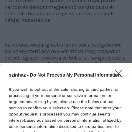
darab színes bohócbábot, valamint
Gaál József
harcost és démont megjelenítő kortárs büsztjét,
bohócot ábrázoló maszkját és farúdra erősített
bábját mutatták be.
Az indonéz wayang-kultúrában sok a szolgabohóc,
aki az egyszerű nép nyelvén szólal meg, szabadon
beszél, egyszerre ostoba és bölcs is - hangsúlyozta a
hétfői eseményen
Gaál József
képzőművész. Mivel a
távoli Jáva-kultúrával nehéz párhuzamot állítani,
szinhaz -
Do Not Process My Personal Information
kortárs munkáinak elkészítésénél "egyfajta
szinkretikus" megfelelésre törekedett - fogalmazott.
If you wish to opt-out of the sale, sharing to third parties, or
processing of your personal or sensitive information for
targeted advertising by us, please use the below opt-out
section to confirm your selection. Please note that after your
opt-out request is processed you may continue seeing
interest-based ads based on personal information utilized by
us or personal information disclosed to third parties prior to