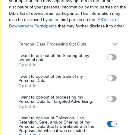
your opt-out. You may separately opt-out of the further
disclosure of your personal information by third parties on the
IAB’s list of downstream participants. This information may
also be disclosed by us to third parties on the
IAB’s List of
Downstream Participants
that may further disclose it to other
third parties.
Please note that this website/app uses one or more Google
Personal Data Processing Opt Outs
services and may gather and store information including but
not limited to your visit or usage behaviour. You may click to
I want to opt-out of the Sharing of my
personal data.
grant or deny consent to Google and its third-party tags to
Opted In
A maszkoknál például annyiban követte a
use your data for below specified purposes in below Google
hagyományos wayang-eljárást, hogy az eredetinek
consent section.
I want to opt-out of the Sale of my
megfelelően dagasztó teknőből hozta létre azokat.
Personal Data.
Borításukhoz régi, rusztikus marhabőr
Opted In
lószerszámokat, például szatmári és erdélyi hámot
I want to opt-out of processing my
használt. Az anyagoknak szigorú ikonográfiájuk van,
Personal Data for Targeted Advertising.
ebből a megformálás módjához, valamint a
Opted In
metaforikus jelentéshez ragaszkodott csak a művész.
I want to opt-out of Collection, Use,
A figurák rettenetes szörnyetegnek néznek ki,
Retention, Sale, and/or Sharing of my
miközben nevetségesek is - jegyezte meg.
Personal Data that Is Unrelated with the
Purposes for which it was collected.