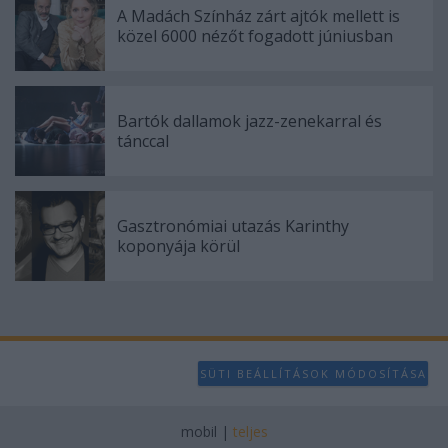
A Madách Színház zárt ajtók mellett is
közel 6000 nézőt fogadott júniusban
Bartók dallamok jazz-zenekarral és
tánccal
Gasztronómiai utazás Karinthy
koponyája körül
SÜTI BEÁLLÍTÁSOK MÓDOSÍTÁSA
mobil
|
teljes