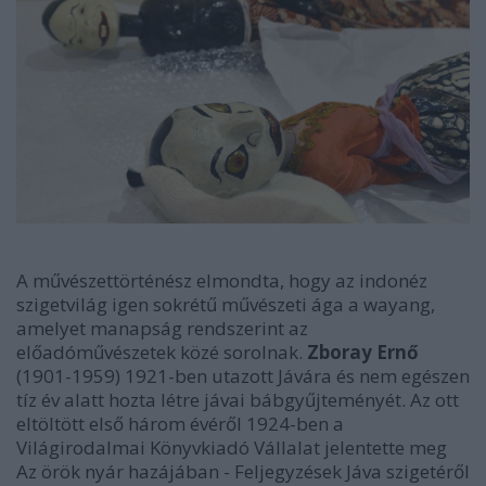
A művészettörténész elmondta, hogy az indonéz
szigetvilág igen sokrétű művészeti ága a wayang,
amelyet manapság rendszerint az
előadóművészetek közé sorolnak.
Zboray Ernő
(1901-1959) 1921-ben utazott Jávára és nem egészen
tíz év alatt hozta létre jávai bábgyűjteményét. Az ott
eltöltött első három évéről 1924-ben a
Világirodalmai Könyvkiadó Vállalat jelentette meg
Az örök nyár hazájában - Feljegyzések Jáva szigetéről