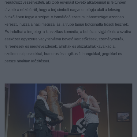
repülőtiszt veszélyezteti, aki több egymást követő alkalommal is feltűnően
távozik a nézőtérről, hogy a férj címbeli nagymonológja alatt a feleség
öltözőjében tegye a szépet. A formálódó szerelmi háromszöget azonban
keresztülhúzza a náci megszállás, a trupp tagjai botcsinálta hősök lesznek.
És indulhat a fergeteg: a klasszikus komédia, a bohózati vígjáték és a szatíra
eszközeit egyszerre vagy felváltva bevető kergetőzések, személycserék,
félreértések és megtévesztések, álruhák és álszakállak kavalkádja,
szellemes riposztokkal, humoros és tragikus felhangokkal, gegekkel és
persze hibátlan időzítéssel.