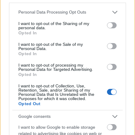
third parties.
Please note that this website/app uses one or more Google
Personal Data Processing Opt Outs
services and may gather and store information including but
not limited to your visit or usage behaviour. You may click to
I want to opt-out of the Sharing of my
personal data.
grant or deny consent to Google and its third-party tags to
Opted In
use your data for below specified purposes in below Google
consent section.
I want to opt-out of the Sale of my
Personal Data.
Opted In
I want to opt-out of processing my
Personal Data for Targeted Advertising.
Opted In
I want to opt-out of Collection, Use,
Fotó: Balázs Attila / MTI
Retention, Sale, and/or Sharing of my
Personal Data that Is Unrelated with the
Purposes for which it was collected.
Nick Whitby:
Opted Out
Google consents
Lenni vagy nem lenni
I want to allow Google to enable storage
Komédia
related to advertising like cookies on web or