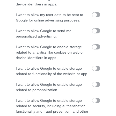
device identifiers in apps.
I want to allow my user data to be sent to
Lengyel Menyhért
ötletéből
Google for online advertising purposes.
Edwin Justus Meyer
és
Ernst Lubitsch
forgatókönyve alapján
I want to allow Google to send me
Fordította:
Hamvai Kornél
personalized advertising.
Josef Tura:
I want to allow Google to enable storage
Horváth László Attila
related to analytics like cookies on web or
Maria Tura:
Gosztola Adél
device identifiers in apps.
Sobinski:
Rák Zoltán
Dowasz:
Varga Norbert
I want to allow Google to enable storage
Eva:
Horváth Margit
related to functionality of the website or app.
Rowicz:
Tóth Zolka
Grünberg:
Fellinger Domonkos
I want to allow Google to enable storage
Anna:
Kuthy Patrícia
related to personalization.
Ester:
Jenei Judit
Silewski:
Tóth Károly
I want to allow Google to enable storage
Erhardt:
Gulácsi Tamás
related to security, including authentication
Schulz:
Varga Balázs
functionality and fraud prevention, and other