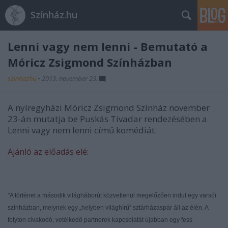
Színház.hu
Lenni vagy nem lenni - Bemutató a
Móricz Zsigmond Színházban
szinhazhu
•
2013. november 23.
A nyíregyházi Móricz Zsigmond Színház november
23-án mutatja be Puskás Tivadar rendezésében a
Lenni vagy nem lenni című komédiát.
Ajánló az előadás elé:
"A történet a második világháborút közvetlenül megelőzően indul egy varsói
színházban, melynek egy „helyben világhírű” sztárházaspár áll az élén. A
folyton civakodó, vetélkedő partnerek kapcsolatát újabban egy fess