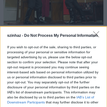
Fotó: Balázs Attila / MTI
szinhaz -
Do Not Process My Personal Information
If you wish to opt-out of the sale, sharing to third parties, or
processing of your personal or sensitive information for
targeted advertising by us, please use the below opt-out
Lengyel Menyhért
1942-ben írt
section to confirm your selection. Please note that after your
filmforgatókönyvéből két színpadi adaptáció is
opt-out request is processed you may continue seeing
született:
Jürgen Hofmanné
és egy másik, a film
interest-based ads based on personal information utilized by
us or personal information disclosed to third parties prior to
eredeti szellemiségéhez közelebb álló az amerikai
your opt-out. You may separately opt-out of the further
Nick Whitby
tollából.
disclosure of your personal information by third parties on the
Az előadás ez utóbbi alapján készült."
IAB’s list of downstream participants. This information may
also be disclosed by us to third parties on the
IAB’s List of
Downstream Participants
that may further disclose it to other