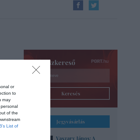
Színészkereső
sonal or
Keresés
ection to
ou may
 personal
out of the
 downstream
Jegyvásárlás
B’s List of
Vaszary János: A