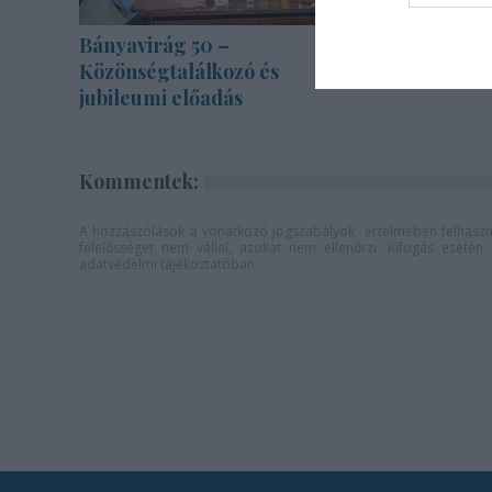
Bányavirág 50 –
Gasztron
Közönségtalálkozó és
Karinthy
jubileumi előadás
Kommentek:
A hozzászólások a
vonatkozó jogszabályok
értelmében felhaszná
felelősséget nem vállal, azokat nem ellenőrzi. Kifogás eseté
adatvédelmi tájékoztatóban
.