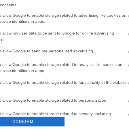
vatali honlapon: http://www.belvaros-lipotvaros.hu/
consents
o allow Google to enable storage related to advertising like cookies on
onlapon találnak.
evice identifiers in apps.
o allow my user data to be sent to Google for online advertising
s.
to allow Google to send me personalized advertising.
o allow Google to enable storage related to analytics like cookies on
evice identifiers in apps.
o allow Google to enable storage related to functionality of the website
o allow Google to enable storage related to personalization.
o allow Google to enable storage related to security, including
cation functionality and fraud prevention, and other user protection.
CONFIRM