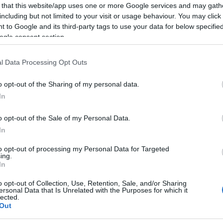
 that this website/app uses one or more Google services and may gath
including but not limited to your visit or usage behaviour. You may click 
 to Google and its third-party tags to use your data for below specifi
ogle consent section.
l Data Processing Opt Outs
o opt-out of the Sharing of my personal data.
In
o opt-out of the Sale of my Personal Data.
In
la. Forrás: vigszinhaz.hu
to opt-out of processing my Personal Data for Targeted
ing.
In
o opt-out of Collection, Use, Retention, Sale, and/or Sharing
ersonal Data that Is Unrelated with the Purposes for which it
lected.
Out