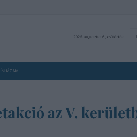
2026. augusztus 6., csütörtök
ZÍNHÁZ MA
etakció az V. kerület