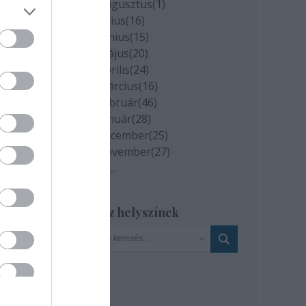
2020 augusztus
(
1
)
2020 július
(
16
)
2020 június
(
15
)
2020 május
(
20
)
2020 április
(
24
)
2020 március
(
16
)
2020 február
(
46
)
2020 január
(
28
)
2019 december
(
25
)
2019 november
(
27
)
Tovább
...
Szinház helyszínek