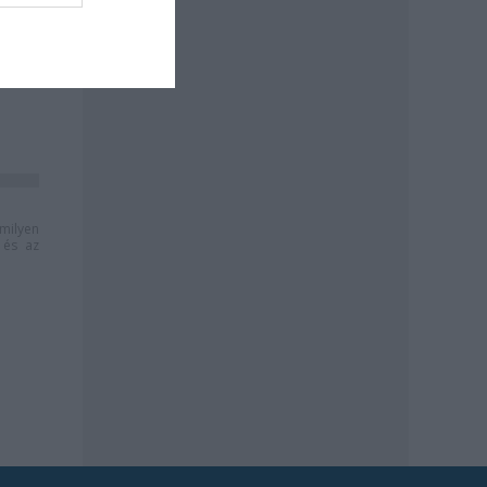
milyen
és az