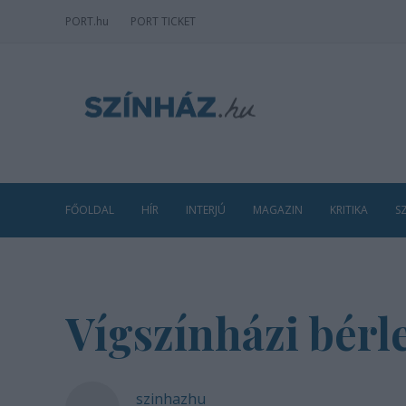
PORT
.hu
PORT TICKET
FŐOLDAL
HÍR
INTERJÚ
MAGAZIN
KRITIKA
S
Vígszínházi bérl
szinhazhu