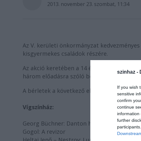
2013. november 23. szombat, 11:34
Az V. kerületi önkormányzat kedvezményes sz
kisgyermekes családok részére.
Az akció keretében a 14 éven aluli gyermeke
szinhaz -
három előadásra szóló bérletet vásárolhatnak
If you wish 
A bérletek a következő előadásokra érvény
sensitive in
confirm you
Vígszínház:
continue se
information 
further disc
Georg Büchner: Danton halála
participants
Gogol: A revizor
Downstream 
Heltai Jenő – Nestroy: Lumpáciusz Vagabu