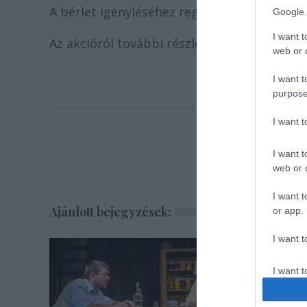
A bérlet igényléséhez regisztrálni kell a hi
Google 
I want t
Az akcióról további részleteket szintén a h
web or d
I want t
purpose
I want 
I want t
web or d
I want t
Ajánlott bejegyzések:
or app.
I want t
I want t
authenti