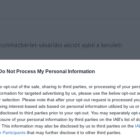
ínházbérlet-vásárlási akciót ajánl a kerületi
t nevelők a Vígszínházba, illetve a Pesti Színházba,
Do Not Process My Personal Information
 3 060, illetve 2 700 forintért.
to opt-out of the sale, sharing to third parties, or processing of your per
esek:
formation for targeted advertising by us, please use the below opt-out s
r selection. Please note that after your opt-out request is processed y
eing interest-based ads based on personal information utilized by us or
disclosed to third parties prior to your opt-out. You may separately opt-
losure of your personal information by third parties on the IAB’s list of
. This information may also be disclosed by us to third parties on the
IA
Participants
that may further disclose it to other third parties.
ndusz