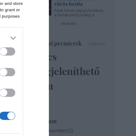
vörös bestia
er and store
to grant or
Pikali Gerda talpig vörösben,
a férfiak pedig nyakig a
ed purposes
pácban - az Újszínházban!
hirdetés
Színházi premierek
Nincs
megjeleníthető
elem
Archívum
2020 november
(
2
)