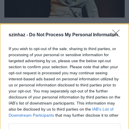
Fotó: Dóka Attila
szinhaz -
Do Not Process My Personal Information
If you wish to opt-out of the sale, sharing to third parties, or
Szóba került az is, hogy 17 év alatt az előadásban
processing of your personal or sensitive information for
sok szereplő kicserélődött. "Egy partnerváltásban
targeted advertising by us, please use the below opt-out
mindig benne van az elmúlás fájdalma, ugyanakkor
section to confirm your selection. Please note that after your
egy új feladat izgalma is. Minden egyes beálló újat
opt-out request is processed you may continue seeing
hozott ki belőlem. Amikor
Bács Feri
kilépett a
interest-based ads based on personal information utilized by
századik előadás után, nagyon megijedtem, hiszen
us or personal information disclosed to third parties prior to
neki nagyon sokat köszönhetek. A színrelépésem
your opt-out. You may separately opt-out of the further
után ugyanis szép lassan, előadásról előadásra
disclosure of your personal information by third parties on the
dolgoztunk azon, hogyan oldjunk meg egy-egy
IAB’s list of downstream participants. This information may
jelenetet. Amikor
Mihályi Győzővel
játszottam, már
also be disclosed by us to third parties on the
IAB’s List of
nem csak magammal foglalkoztam, hanem
Downstream Participants
that may further disclose it to other
észrevettem, hogy mástól kapom a végszót és az
third parties.
impulzust, elkezdtem színészként gondolkodni.