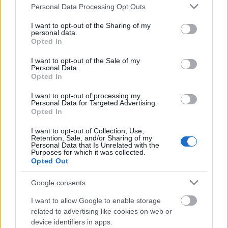
Please note that this website/app uses one or more Google
Sinkovits Imre
bácsi,
Agárdy Gabi
bácsi
Personal Data Processing Opt Outs
services and may gather and store information including but
meghaltak. A tudat, hogy ők már nincsenek, fájó
not limited to your visit or usage behaviour. You may click to
I want to opt-out of the Sharing of my
pontja az előadás történetének" - mondta
Auksz
personal data.
grant or deny consent to Google and its third-party tags to
Éva.
Opted In
use your data for below specified purposes in below Google
consent section.
I want to opt-out of the Sale of my
Mesteréről, egykori igazgatójáról,
Iglódi Istvánról
is
Personal Data.
beszélt. "Ő »talált ki« engem. Gyakorlatilag mindent
Opted In
tőle tanultam és vallom, hogy mindig ő lesz a
mesterem.
Pistával
fantasztikus volt a
I want to opt-out of processing my
Personal Data for Targeted Advertising.
kapcsolatunk, ha ő nincs, akkor én ma nem vagyok
Opted In
itt, és nem vagyok színésznő. Mindig bedobott a
mélyvízbe, de akkor ez azt is jelentette, hogy »tessék
I want to opt-out of Collection, Use,
Retention, Sale, and/or Sharing of my
kislányom, lehet úszni«, tehát megkaptam a
Personal Data that Is Unrelated with the
lehetőségeket. Segítséget adott hozzá, de mindig
Purposes for which it was collected.
Opted Out
sokat kellett dolgoznom ahhoz, hogy elfogadjon a
közönség és az a közeg (az akkori Nemzeti Színház),
Google consents
ahova főiskolai és szakmai háttér nélkül kerültem
be. Ha valamit megtanultam
Pistától
, akkor az a
I want to allow Google to enable storage
szakmai alázat. A
volt az első olyan
Sweet Charity
related to advertising like cookies on web or
próbafolyamatom, amelyen már nem volt jelen. A
device identifiers in apps.