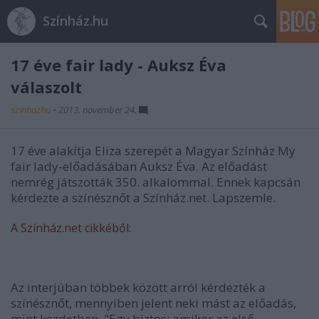
Színház.hu
17 éve fair lady - Auksz Éva
válaszolt
szinhazhu
•
2013. november 24.
17 éve alakítja Eliza szerepét a Magyar Színház My
fair lady-előadásában Auksz Éva. Az előadást
nemrég játszották 350. alkalommal. Ennek kapcsán
kérdezte a színésznőt a Színház.net. Lapszemle.
A Színház.net cikkéből:
Az interjúban többek között arról kérdezték a
színésznőt, mennyiben jelent neki mást az előadás,
mint kezdetben. "Egy biztos: amikor az első