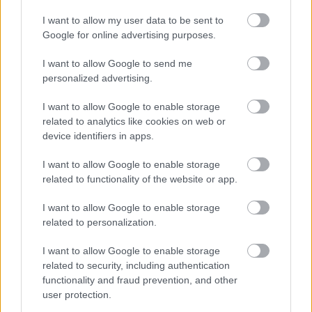
tudat, hogy már nincs olyan ember, aki kontrollál
kintről, borzasztó rossz volt. Most már, ahogy az idő
I want to allow my user data to be sent to
múlik, az ember kezd hozzászokni a gondolathoz,
Google for online advertising purposes.
hogy egyedül marad a szakmában, mert elmennek a
I want to allow Google to send me
mentorok, a mesterek."
personalized advertising.
I want to allow Google to enable storage
related to analytics like cookies on web or
Az interjúban arról is szó esett, hogy Évának
device identifiers in apps.
szerepkört kell váltania. "Az életkoromból adódóan
sem vagyok már naiva. Mikor megszültem a
I want to allow Google to enable storage
második kisbabámat, mondtam, hogy nem biztos,
related to functionality of the website or app.
hogy vissza szeretnék jönni a
My Fair Ladybe
, de nem
engedték még, hogy visszaadjam, úgyhogy
I want to allow Google to enable storage
folytatom. Ha már tényleg azt érzem, hogy nincs
related to personalization.
helyem ebben a darabban, akkor egész egyszerűen
felállok és elmegyek, de azért úgy látom, hogy ez
I want to allow Google to enable storage
még messze van. Most már azért a korosztályomnak
related to security, including authentication
megfelelő szerepek is megtalálnak, egy kétgyerekes
functionality and fraud prevention, and other
családanya már nem Júlia. Ezen egyszerűen tovább
user protection.
kell lépni. Nem beszélve arról, hogy nincs