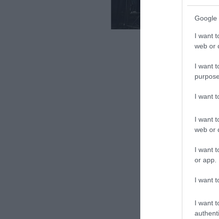
Google 
C
I want t
web or d
I want t
purpose
I want 
I want t
web or d
I want t
or app.
I want t
vala
I want t
író
authenti