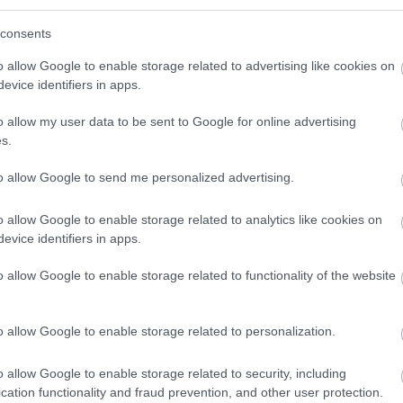
consents
zigány Zoltán:
o allow Google to enable storage related to advertising like cookies on
Csoda és Kósza
evice identifiers in apps.
élő hangjáték
o allow my user data to be sent to Google for online advertising
Előadók:
s.
Debreczeny Csaba
to allow Google to send me personalized advertising.
Ficza István
Gálffi László
o allow Google to enable storage related to analytics like cookies on
evice identifiers in apps.
Kerekes Viktória
Máthé Zsolt
o allow Google to enable storage related to functionality of the website
Vajda Milán
Pogány Judit
Znamenák István
o allow Google to enable storage related to personalization.
mint
Kákonyi Árdád
o allow Google to enable storage related to security, including
:
Czigány Zoltán
cation functionality and fraud prevention, and other user protection.