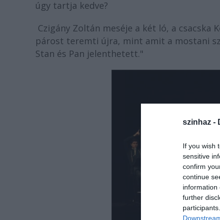
úgy tartja kedve?
Czigány Zoltán meséje a két ló, a csacska 
párost teremti újra, mint amit a mostani s
Stan és Pan jelenthetett."
szinhaz -
If you wish 
sensitive in
confirm you
continue se
information 
further disc
participants
Downstream 