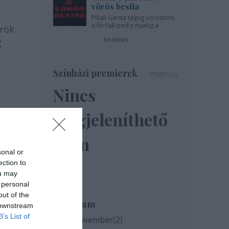
vörös bestia
Pikali Gerda talpig vörösben,
a férfiak pedig nyakig a
örök
pácban - az Újszínházban!
hirdetés
g
Színházi premierek
Nincs
megjeleníthető
elem
sonal or
ection to
ou may
 personal
out of the
Archívum
 downstream
B’s List of
2020 november
(
2
)