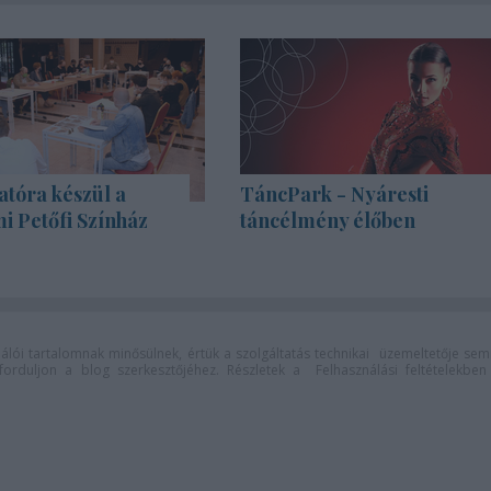
atóra készül a
TáncPark - Nyáresti
i Petőfi Színház
táncélmény élőben
lói tartalomnak minősülnek, értük a
szolgáltatás technikai
üzemeltetője sem
n forduljon a blog szerkesztőjéhez. Részletek a
Felhasználási feltételekben