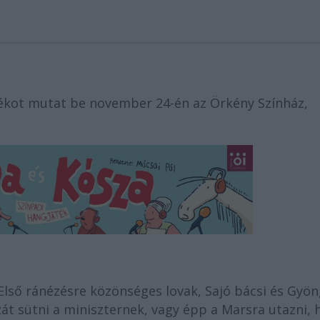
átékot mutat be november 24-én az Örkény Színház,
Első ránézésre közönséges lovak, Sajó bácsi és Gyön
zát sütni a miniszternek, vagy épp a Marsra utazni, 