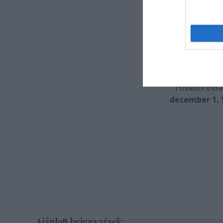
dram
ü
s
rendezőa
Re
Bemutat
További előa
december 1. 1
Ajánlott bejegyzések: