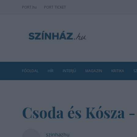
PORT
.hu
PORT TICKET
FŐOLDAL
HÍR
INTERJÚ
MAGAZIN
KRITIKA
S
Csoda és Kósza 
szinhazhu