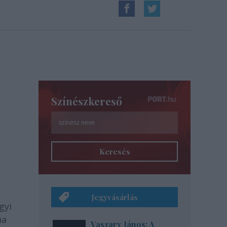
Színészkereső
Keresés
Jegyvásárlás
gyi
ha
Vaszary János: A