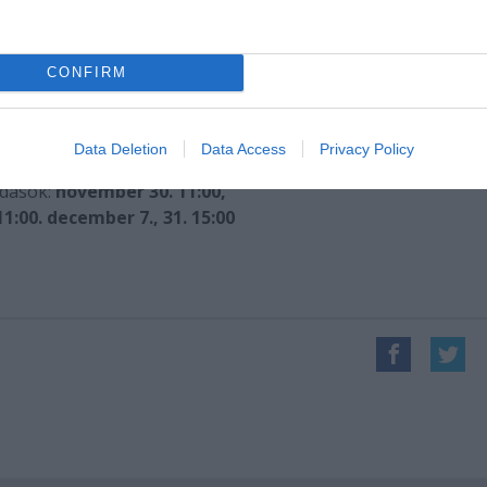
aturg:
Fekete Ádám
gyelő:
Sós Eszter
úgó:
Horváth Éva
CONFIRM
sszisztens:
Horváth Éva
ndező:
Mácsai Pál
Data Deletion
Data Access
Privacy Policy
ó:
november 24., 11:00
dások:
november 30. 11:00,
1:00. december 7., 31. 15:00