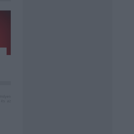
milyen
és az