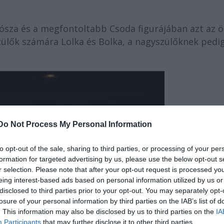
Kósza és a megfontoltabb Csoda figurájában azt az 
zülők számára Lolka és Bolka, a nagyszülőknek pedi
Do Not Process My Personal Information
to opt-out of the sale, sharing to third parties, or processing of your per
formation for targeted advertising by us, please use the below opt-out s
r selection. Please note that after your opt-out request is processed y
eing interest-based ads based on personal information utilized by us or
disclosed to third parties prior to your opt-out. You may separately opt-
losure of your personal information by third parties on the IAB’s list of
. This information may also be disclosed by us to third parties on the
IA
Participants
that may further disclose it to other third parties.