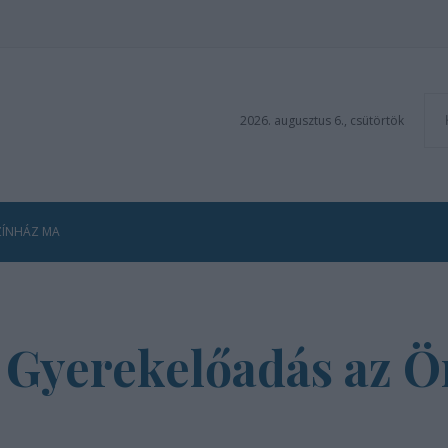
2026. augusztus 6., csütörtök
ZÍNHÁZ MA
- Gyerekelőadás az 