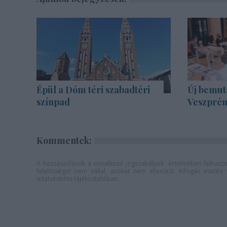
Épül a Dóm téri szabadtéri
Új bemut
színpad
Veszprém
Kommentek:
A hozzászólások a
vonatkozó jogszabályok
értelmében felhaszná
felelősséget nem vállal, azokat nem ellenőrzi. Kifogás eseté
adatvédelmi tájékoztatóban
.