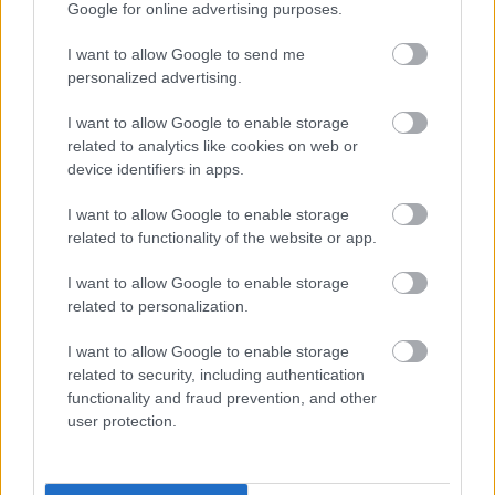
Google for online advertising purposes.
I want to allow Google to send me
A 70 perces előadást a Los Angeles Times zenei
personalized advertising.
kritikusa "döbbenetesen ambiciózus
vállalkozásként" írta le, "amelyet mindenütt be lehet,
I want to allow Google to enable storage
és be is kellene mutatni".
related to analytics like cookies on web or
device identifiers in apps.
"Hiszek benne, hogy az opera a művészi alkotás
I want to allow Google to enable storage
élvonalában áll. Mindig is előrelátó művészeti forma
related to functionality of the website or app.
volt, amely felkarolta az új technológiákat,
legalábbis a 19. században. Egyszerűen természetes,
I want to allow Google to enable storage
hogy új dolgokkal próbálkozunk" - hangsúlyozta
related to personalization.
Cerrone.
I want to allow Google to enable storage
related to security, including authentication
Az októberben és novemberben műsorra tűzött
functionality and fraud prevention, and other
korlátozott számú előadásra minden jegy elkelt. A
user protection.
jegyekhez mellékelt tájékoztatóban a szervezők arra
bátorították a közönséget, hogy az opera után
osszák meg egymással tapasztalataikat, üljenek be