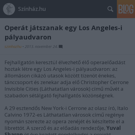
Színház.hu
Operát játszanak egy Los Angeles-i
pályaudvaron
szinhazhu
•
2013. november 24.
Fejhallgatón keresztül élvezhető élő operaelőadást
hoztak létre egy Los Angeles-i pályaudvaron: az
állomáson cikázó utasok között tizenöt énekes,
tánccsoport és zenekar adja elő Christopher Cerrone
Invisible Cities (Láthatatlan városok) című művét a
szabadon sétálgató fejhallgatós közönségnek.
A 29 esztendős New York-i Cerrone az olasz író, Italo
Calvino 1972-es Láthatatlan városok című regénye
nyomán szerezte az opera zenéjét és készítette el a
librettót. A szerző és az előadás rendezője,
Yuval
Sharon
öt éve kezdett gondolkodni a projekt