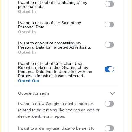
Los Angeles életébe, annak fényeibe és árnyaiba.
not limited to your visit or usage behaviour. You may click to
I want to opt-out of the Sharing of my
Martin Gimenez,
az opera vezető hangtervezője a
personal data.
grant or deny consent to Google and its third-party tags to
Opted In
múzeumi audiotúrákból és a fejhallgatós "csöndes
use your data for below specified purposes in below Google
diszkókból" nyert inspirációt, az azonban - mint
consent section.
I want to opt-out of the Sale of my
elmondta - nem volt kis feladat, hogy egy ilyen nagy
Personal Data.
Opted In
térre, mint az állomás, illetve több száz fős
hallgatóságra adaptálja az ötletet.
I want to opt-out of processing my
Personal Data for Targeted Advertising.
Opted In
A technológia zömét az audiogyártó Sennheiser
I want to opt-out of Collection, Use,
szolgáltatta: ebbe nemcsak a fejhallgatók tartoztak
Retention, Sale, and/or Sharing of my
bele, hanem a teljes zsinór nélküli hangrendszer
Personal Data that Is Unrelated with the
Purposes for which it was collected.
biztosítása az egész állomáson, tehát a közönség
Opted Out
akármerre mehet az épületben, mindenütt tökéletes
a hangzás.
Google consents
I want to allow Google to enable storage
Az opera énekesei és a táncosok szintén fejhallgatót
related to advertising like cookies on web or
viselnek, a 11 tagú zenekar és a karmester pedig az
device identifiers in apps.
állomás egy használaton kívüli éttermében kapott
I want to allow my user data to be sent to
helyet.