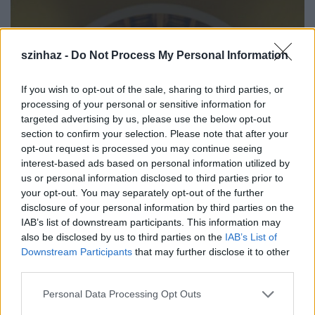
szinhaz -
Do Not Process My Personal Information
If you wish to opt-out of the sale, sharing to third parties, or
processing of your personal or sensitive information for
targeted advertising by us, please use the below opt-out
section to confirm your selection. Please note that after your
opt-out request is processed you may continue seeing
interest-based ads based on personal information utilized by
us or personal information disclosed to third parties prior to
your opt-out. You may separately opt-out of the further
disclosure of your personal information by third parties on the
IAB’s list of downstream participants. This information may
also be disclosed by us to third parties on the
IAB’s List of
"Az opera egy gyönyörű részletében
Marco Polo
azt
Downstream Participants
that may further disclose it to other
mondja: alkotok egy tökéletes várost azoknak a
third parties.
városoknak a részleteiből, ahol megfordultam" -
mondta Sharon arra a párhuzamra utalva, hogy az
Please note that this website/app uses one or more Google
Personal Data Processing Opt Outs
előadás színhelye, a pályaudvar bepillantást enged
services and may gather and store information including but