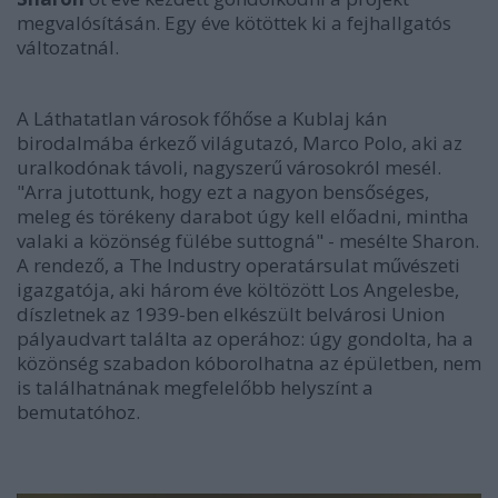
megvalósításán. Egy éve kötöttek ki a fejhallgatós
változatnál.
A Láthatatlan városok főhőse a Kublaj kán
birodalmába érkező világutazó, Marco Polo, aki az
uralkodónak távoli, nagyszerű városokról mesél.
"Arra jutottunk, hogy ezt a nagyon bensőséges,
meleg és törékeny darabot úgy kell előadni, mintha
valaki a közönség fülébe suttogná" - mesélte Sharon.
A rendező, a The Industry operatársulat művészeti
igazgatója, aki három éve költözött Los Angelesbe,
díszletnek az 1939-ben elkészült belvárosi Union
pályaudvart találta az operához: úgy gondolta, ha a
közönség szabadon kóborolhatna az épületben, nem
is találhatnának megfelelőbb helyszínt a
bemutatóhoz.