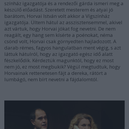
színház igazgatója és a rendezői gárda ismeri meg a
készülő előadást. Szeretett mesterem és atyai jó
barátom, Horvai István volt akkor a Vígszínház
igazgatója. Ültem hátul az asszisztensemmel, akivel
azt vártuk, hogy Horvai jókat fog nevetni. De nem
reagált, egy hang sem kísérte a poénokat, néma
csönd volt, Horvai csak görnyedten hajladozott. A
darab rémes, fagyos hangulatban ment végig, s azt
láttuk hátulról, hogy az igazgató egész idő alatt
fészkelődik. Kérdeztük magunktól, hogy ez most
nem jó, ez most megbukik? Végül megtudtuk, hogy
Horvainak rettenetesen fájt a dereka, rátört a
lumbágó, nem bírt nevetni a fájdalomtól.