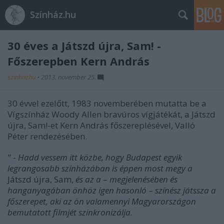
Színház.hu
30 éves a Játszd újra, Sam! -
Főszerepben Kern András
szinhazhu
•
2013. november 25.
30 évvel ezelőtt, 1983 novemberében mutatta be a
Vígszínház Woody Allen bravúros vígjátékát, a Játszd
újra, Sam!-et Kern András főszereplésével, Valló
Péter rendezésében.
" -
Hadd vessem itt közbe, hogy Budapest egyik
legrangosabb színházában is éppen most megy a
Játszd újra, Sam,
és az a
–
megjelenésében és
hanganyagában önhöz igen hasonló
–
színész játssza a
főszerepet, aki az ön valamennyi Magyarországon
bemutatott filmjét szinkronizálja.