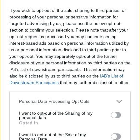
If you wish to opt-out of the sale, sharing to third parties, or
processing of your personal or sensitive information for
targeted advertising by us, please use the below opt-out
section to confirm your selection. Please note that after your
opt-out request is processed you may continue seeing
interest-based ads based on personal information utilized by
us or personal information disclosed to third parties prior to
your opt-out. You may separately opt-out of the further
disclosure of your personal information by third parties on the
IAB’s list of downstream participants. This information may
also be disclosed by us to third parties on the
IAB’s List of
Downstream Participants
that may further disclose it to other
third parties.
Please note that this website/app uses one or more Google
Personal Data Processing Opt Outs
services and may gather and store information including but
not limited to your visit or usage behaviour. You may click to
I want to opt-out of the Sharing of my
personal data.
grant or deny consent to Google and its third-party tags to
Opted In
A különleges évforduló alkalmából exkluzív
use your data for below specified purposes in below Google
videoklip készült az As Time Goes By című dalhoz,
consent section.
I want to opt-out of the Sale of my
melynek magyar szövegét Geszti Péter írta, a zenéjét
Personal Data.