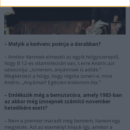
– Melyik a kedvenc poénja a darabban?
– Amikor Kernnek elmeséli az egyik hölgyszereplő,
hogy B 12-es vitaminkúrán van, s erre Andris azt
válaszolja: „Ismerem, anyámnak is adták.”
Megkérdezi a hölgy, hogy régóta ismeri-e, mire
Andris: „Anyámat? Egészen kiskorom óta.”
– Emlékszik még a bemutatóra, amely 1983-ban
az akkor még ünnepnek számító november
hetedikére esett?
– Nem a premier maradt meg bennem, hanem egy
megnézés. Azt az eseményt hívjuk így, amikor a