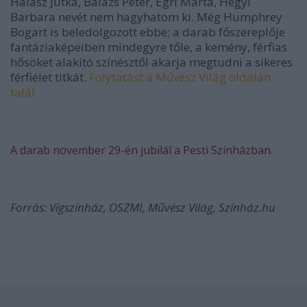
Halász Jutka, Balázs Péter, Egri Márta, Hegyi
Barbara nevét nem hagyhatom ki. Még Humphrey
Bogart is beledolgozott ebbe; a darab főszereplője
fantáziaképeiben mindegyre tőle, a kemény, férfias
hősöket alakító színésztől akarja megtudni a sikeres
férfiélet titkát.
Folytatást a Művész Világ oldalán
talál.
A darab november 29-én jubilál a Pesti Színházban.
Forrás: Vígszínház, OSZMI, Művész Világ, Színház.hu