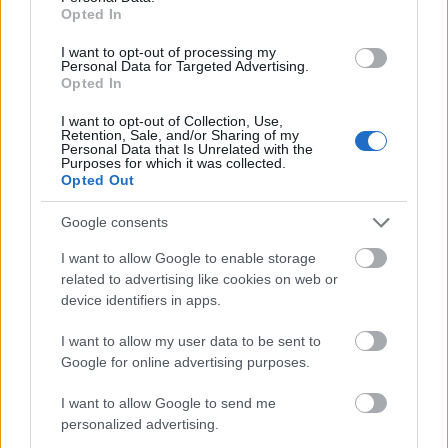
pedig Furák Péter hangszerelte. A videoklip látható
Opted In
lesz a Játszd újra, Sam! 30 éves jubileumi előadásán
I want to opt-out of processing my
is, amelyet november 29-én tartanak a Pesti
Personal Data for Targeted Advertising.
Színházban.
Opted In
I want to opt-out of Collection, Use,
Retention, Sale, and/or Sharing of my
Personal Data that Is Unrelated with the
Purposes for which it was collected.
Valló Péter rendező szavaival az előadásról:
Opted Out
Google consents
– Jó barátságban voltunk, vagyunk és remélem,
I want to allow Google to enable storage
maradunk Kern Andrással, kerestem valami neki
related to advertising like cookies on web or
valót színművet – meséli. – Mivel mindketten Woody
device identifiers in apps.
Allen nagy rajongóivá szegődtünk, örültem, amikor
a kezembe került ez a darab.
I want to allow my user data to be sent to
Google for online advertising purposes.
– Mit látott benne? Bizonyára nem csak a
szórakoztatás lehetőségét, mert abban az
I want to allow Google to send me
időben mindig kellett akadnia a háttérben vagy
personalized advertising.
a mély rétegekben valamilyen „üzenetnek” is.