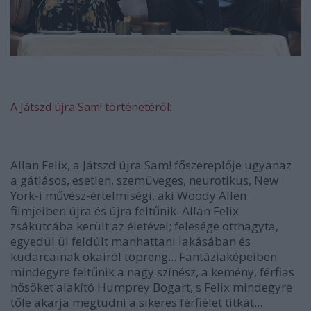
A Játszd újra Sam! történetéről:
Allan Felix, a Játszd újra Sam! főszereplője ugyanaz
a gátlásos, esetlen, szemüveges, neurotikus, New
York-i művész-értelmiségi, aki Woody Allen
filmjeiben újra és újra feltűnik. Allan Felix
zsákutcába került az életével; felesége otthagyta,
egyedül ül feldúlt manhattani lakásában és
kudarcainak okairól töpreng... Fantáziaképeiben
mindegyre feltűnik a nagy színész, a kemény, férfias
hősöket alakító Humprey Bogart, s Felix mindegyre
tőle akarja megtudni a sikeres férfiélet titkát...