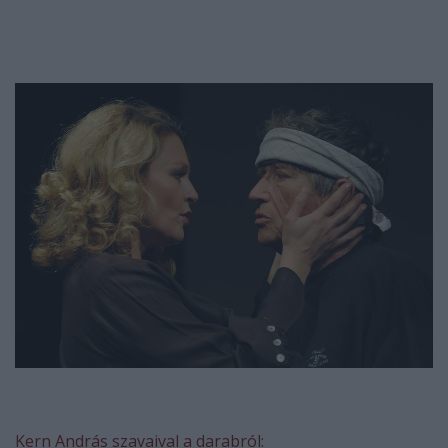
Kern András szavaival a darabról: