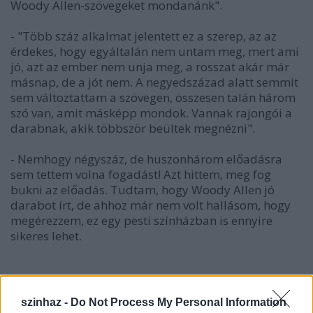
Woody Allen-szövegeket mondanánk".
"Több száz alkalmat jelentett ez a szerep, az az
-
érdekes, hogy egyáltalán nem untam meg, mert ami
jó, azt az ember nem unja meg, a rosszat akár már
másnap, de a jót nem. A negyedszázad alatt semmit
sem változtattam a szövegen, összesen talán három
szó van, amit másképp mondok. Vannak rajongói a
darabnak, akik többször beültek megnézni".
- Nemhogy négyszáz, de huszonhárom előadásra
sem tettem volna fogadást! Azt hittem, meg fog
bukni az előadás. Tudtam, hogy Woody Allen jó
darabot írt, de ahhoz már nem volt hallásom, hogy
megérezzem, ez egy pesti színházban is ennyire
sikeres lehet.
Videoklip készült:
szinhaz -
Do Not Process My Personal Information