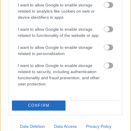
I want to allow Google to enable storage
related to analytics like cookies on web or
– A főszereplő tipikusan gátlásos, neurózisra
device identifiers in apps.
hajlamos, művész-értelmiségi férfi, akit Woody Allen
a filmjeiben és Kern a színpadon nagyszerűen
I want to allow Google to enable storage
megjelenít. Alkata nem is annyira ritkaság, mint az
related to functionality of the website or app.
ember gondolná. A darab sok humorral mutatja
meg ennek a típusnak a természetrajzát, amelyhez
I want to allow Google to enable storage
kicsit-nagyon magunkat is tartozónak véltük.
related to personalization.
I want to allow Google to enable storage
related to security, including authentication
functionality and fraud prevention, and other
user protection.
CONFIRM
Data Deletion
Data Access
Privacy Policy