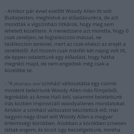
Amikor pár évvel ezelőtt Woody Allen itt volt
-
Budapesten, meghívtuk az előadásunkra, de azt
mondták a vígszínházi titkárok, hogy meg sem
lehetett közelíteni. A menedzsere azt mondta, hogy ő
csak zenéljen, ne foglalkozzon mással, ne
találkozzon senkivel, mert az csak elveszi az erejét a
zenéléstől. Azt hiszem csak másfél-két napig volt itt,
de éppen odatettünk egy előadást, hogy hátha
megnézi majd, de nem engedtek még csak a
közelébe se.
- "A
színházi változatába egy csomó
Játszd újra, Sam!
mindent beleírtunk Woody Allen más filmjeiből,
leginkább az Annie Hall-ból, valamint beletettünk
írás közben improvizált woodyallenes mondatokat.
Amikor a színházi változatot készítettük elő, már
nagyon nagy divat volt Woody Allen a magyar
értelmiségi körökben. Azokban a körökben szívesen
láttak engem, és kicsit úgy beszélgettünk, mintha