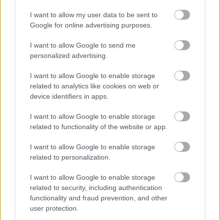
eltávolíttatásom: a honoráriumról tárgyaltam épp –
elektromos levélben – a gazdasági főnökkel (!) , aki
I want to allow my user data to be sent to
kábé az ötödik levélben meglepetésszerűen avval állt
Google for online advertising purposes.
elő, hogy van szerencséje Jordán igazgató úr
I want to allow Google to send me
álláspontját a tudomásomra hozni, miszerint ennyi
personalized advertising.
volt, elment a kedve az egésztől, és tekintsem az
ügyet
tárgytalannak,
nincs ''Ragyogás... '', nincs
I want to allow Google to enable storage
rendezés, löpá.
related to analytics like cookies on web or
device identifiers in apps.
(Érthető? Ott állsz a piacon télen-nyáron a viharvert,
szélsikálta sátor alatt és árulod a pityókát, egy szép
I want to allow Google to enable storage
napon a kuncsaft, mint a jég, kezdi verni lefelé az
related to functionality of the website or app.
árakat, nem baj, gondolod, legalább halad az idő,
evvel jól elleszünk, de né, milyen alak ez, se venni, se
I want to allow Google to enable storage
alkudni nem hajlandó, s kapja elő azt a halszemű
related to personalization.
dikicset, és tolja a hasadba ügyessen, s már fordul el
fityerészve, a dolgára indul.)
I want to allow Google to enable storage
related to security, including authentication
Belátom, közbevetőleg itt felvethető, hogy minek
functionality and fraud prevention, and other
beszélgetek én annyi sokat és – amint gyanítható,
user protection.