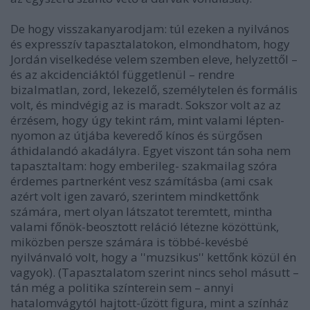
De hogy visszakanyarodjam: túl ezeken a nyilvános
és expresszív tapasztalatokon, elmondhatom, hogy
Jordán viselkedése velem szemben
eleve,
helyzettől –
és az akcidenciáktól függetlenül – rendre
bizalmatlan, zord, lekezelő, személytelen és formális
volt, és mindvégig az is maradt. Sokszor volt az az
érzésem, hogy úgy tekint rám, mint valami lépten-
nyomon az útjába keveredő kínos és sürgősen
áthidalandó akadályra. Egyet viszont tán soha nem
tapasztaltam: hogy emberileg- szakmailag szóra
érdemes partnerként vesz számításba (ami csak
azért volt igen zavaró, szerintem mindkettőnk
számára, mert olyan látszatot teremtett, mintha
valami főnök-beosztott reláció létezne közöttünk,
miközben persze számára is többé-kevésbé
nyilvánvaló volt, hogy a ''muzsikus'' kettőnk közül én
vagyok). (Tapasztalatom szerint nincs sehol másutt –
tán még a politika színterein sem – annyi
hatalomvágytól hajtott-űzött figura, mint a színház