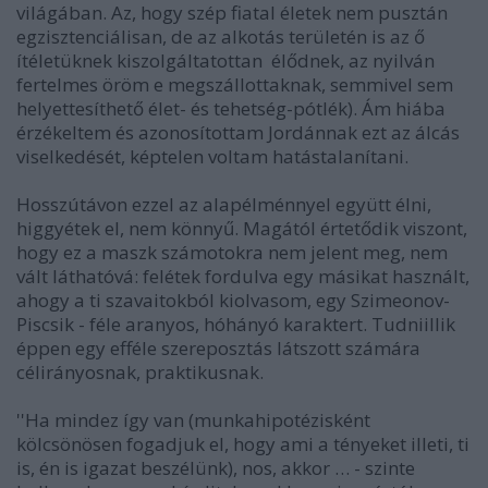
világában. Az, hogy szép fiatal életek nem pusztán
egzisztenciálisan, de az alkotás területén is az ő
ítéletüknek kiszolgáltatottan élődnek, az nyilván
fertelmes öröm e megszállottaknak, semmivel sem
helyettesíthető élet- és tehetség-pótlék). Ám hiába
érzékeltem és azonosítottam Jordánnak ezt az álcás
viselkedését, képtelen voltam hatástalanítani.
Hosszútávon ezzel az alapélménnyel együtt élni,
higgyétek el, nem könnyű. Magától értetődik viszont,
hogy
ez a maszk
számotokra nem jelent meg, nem
vált láthatóvá: felétek fordulva egy másikat használt,
ahogy a ti szavaitokból kiolvasom, egy Szimeonov-
Piscsik - féle aranyos, hóhányó karaktert. Tudniillik
éppen egy efféle szereposztás látszott számára
célirányosnak, praktikusnak.
''Ha mindez így van (munkahipotézisként
kölcsönösen fogadjuk el, hogy ami a tényeket illeti, ti
is, én is igazat beszélünk), nos, akkor … - szinte