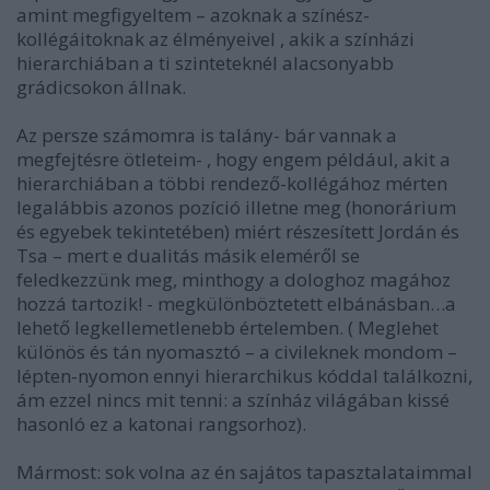
amint megfigyeltem – azoknak a színész-
kollégáitoknak az
élményeivel
, akik a színházi
hierarchiában a ti szinteteknél alacsonyabb
grádicsokon állnak.
Az persze számomra is talány- bár vannak a
megfejtésre ötleteim- , hogy engem például, akit a
hierarchiában a többi rendező-kollégához mérten
legalábbis azonos pozíció illetne meg (honorárium
és egyebek tekintetében) miért részesített Jordán és
Tsa – mert e dualitás másik eleméről se
feledkezzünk meg, minthogy a dologhoz magához
hozzá tartozik! - megkülönböztetett elbánásban…a
lehető legkellemetlenebb értelemben. ( Meglehet
különös és tán nyomasztó – a civileknek mondom –
lépten-nyomon ennyi hierarchikus kóddal találkozni,
ám ezzel nincs mit tenni: a színház világában kissé
hasonló ez a katonai rangsorhoz).
Mármost: sok volna az én sajátos tapasztalataimmal