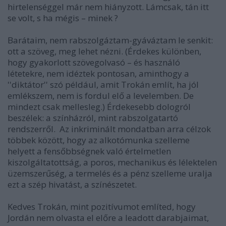
hirtelenséggel már nem hiányzott. Lámcsak, tán itt
se volt, s ha mégis – minek ?
Barátaim, nem rabszolgáztam-gyáváztam le senkit:
ott a szöveg, meg lehet nézni. (Érdekes különben,
hogy gyakorlott szövegolvasó – és használó
létetekre, nem idéztek pontosan, aminthogy a
''diktátor'' szó például, amit Trokán említ, ha jól
emlékszem, nem is fordul elő a levelemben. De
mindezt csak mellesleg.) Érdekesebb dologról
beszélek: a színházról, mint rabszolgatartó
rendszerről. Az inkriminált mondatban arra célzok
többek között, hogy az alkotómunka szelleme
helyett a fensőbbségnek való értelmetlen
kiszolgáltatottság, a poros, mechanikus és lélektelen
üzemszerűség, a termelés és a pénz szelleme uralja
ezt a szép hivatást, a színészetet.
Kedves Trokán, mint pozitívumot említed, hogy
Jordán nem olvasta el előre a leadott darabjaimat,