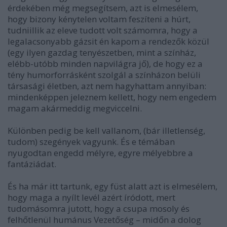
érdekében még megsegítsem, azt is elmesélem,
hogy bizony kénytelen voltam feszíteni a húrt,
tudniillik az eleve tudott volt számomra, hogy a
legalacsonyabb gázsit én kapom a rendezők közül
(egy ilyen gazdag tenyészetben, mint a színház,
elébb-utóbb minden napvilágra jő), de hogy ez a
tény humorforrásként szolgál a színházon belüli
társasági életben, azt nem hagyhattam annyiban:
mindenképpen jeleznem kellett, hogy nem engedem
magam akármeddig megviccelni.
Különben pedig be kell vallanom, (bár illetlenség,
tudom) szegények vagyunk. És e témában
nyugodtan engedd mélyre, egyre mélyebbre a
fantáziádat.
És ha már itt tartunk, egy füst alatt azt is elmesélem,
hogy maga a nyílt levél azért íródott, mert
tudomásomra jutott, hogy a csupa mosoly és
felhőtlenül humánus Vezetőség – midőn a dolog