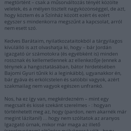
megtörtént – csak a műsorváltozás tényét közölte
veletek, és a mélyen tisztelt nagyközönséggel, de azt,
hogy köztem és a Színház között ezért és ezért
egyszer s mindenkorra megszűnt a kapcsolat, arról
nem esett szó.
Kedves Barátaim, nyilatkozataitokból a tárgyilagos
kívülálló is azt olvashatja ki, hogy – bár Jordán
igazgató úr számotokra (és egyébként is) minden
rossznak és kellemetlennek az ellenkezője (ennek a
ténynek a hangoztatásában, bátor hirdetésében
Bajomi Gyuri tűnik ki a leginkább), ugyanakkor én,
bár gyáva és erkölcstelen és satöbbi vagyok, azért
szakmailag nem vagyok egészen unfrankó.
Nos, ha ez így van, megkérdezném – mint egy
megcsalt és kissé szekánt szerelmes - : hogyan
történhetett meg az, hogy (pardon, nem akarnék már
megint lázítani!) … hogy nem szóltatok az aranyos
Igazgató úrnak, mikor már maga az illető
(szerénységem) eltűnése nyilvánossá vált-, hogy