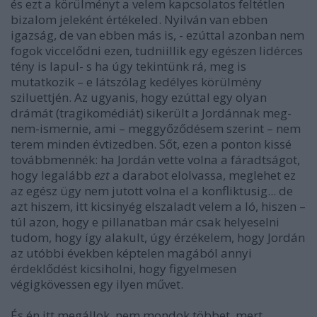
és ezt a körülményt a velem kapcsolatos feltétlen
bizalom jeleként értékeled. Nyilván van ebben
igazság, de van ebben más is, - ezúttal azonban nem
fogok viccelődni ezen, tudniillik egy egészen lidérces
tény is lapul- s ha úgy tekintünk rá, meg is
mutatkozik – e látszólag kedélyes körülmény
sziluettjén. Az ugyanis, hogy ezúttal egy olyan
drámát (tragikomédiát) sikerült a Jordánnak meg-
nem-ismernie, ami – meggyőződésem szerint – nem
terem minden évtizedben. Sőt, ezen a ponton kissé
továbbmennék: ha Jordán vette volna a fáradtságot,
hogy legalább
ezt
a darabot elolvassa, meglehet ez
az egész ügy nem jutott volna el a konfliktusig... de
azt hiszem, itt kicsinyég elszaladt velem a ló, hiszen –
túl azon, hogy e pillanatban már csak helyeselni
tudom, hogy így alakult, úgy érzékelem, hogy Jordán
az utóbbi években képtelen magából annyi
érdeklődést kicsiholni, hogy figyelmesen
végigkövessen egy ilyen művet.
És én itt megállok, nem mondok többet, mert