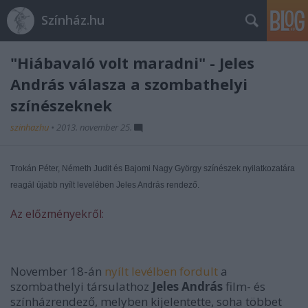
Színház.hu
"Hiábavaló volt maradni" - Jeles
András válasza a szombathelyi
színészeknek
szinhazhu
•
2013. november 25.
Trokán Péter, Németh Judit és Bajomi Nagy György színészek nyilatkozatára
reagál újabb nyílt levelében Jeles András rendező.
Az előzményekről:
November 18-án
nyílt levélben fordult
a
szombathelyi társulathoz
Jeles András
film- és
színházrendező, melyben kijelentette, soha többet