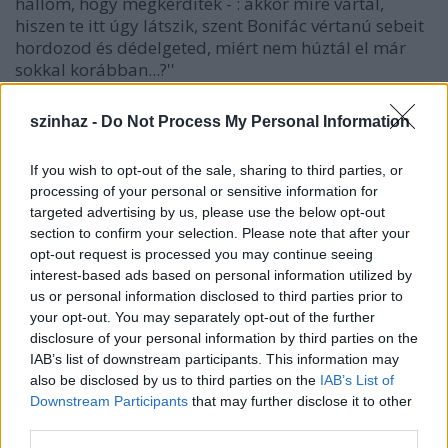
hallom, hogy megkérditek - : akkor mire vártál,
hiszen te itt úgy látszik, szent Bonifác vértanú sebeit
hordozod és dédelgeted, miért nem húztál el már
sokkal korábban...?''
A tanítványaim miatt, és miattatok: ez a válaszom.
szinhaz -
Do Not Process My Personal Information
Elhangzott ugyanis az évek során nem egy
alkalommal, s hol ilyen, hol olyan
If you wish to opt-out of the sale, sharing to third parties, or
megfogalmazásban, hogy az én évenkénti
processing of your personal or sensitive information for
feltűnésem a WS színházban tartja sokakban a lelket
targeted advertising by us, please use the below opt-out
(''a Jeles-darabok idején élek, a kettő között
section to confirm your selection. Please note that after your
becsukódom...'' stb.)
opt-out request is processed you may continue seeing
interest-based ads based on personal information utilized by
Tudom, hogy ez utóbbi információkkal nem mondok
us or personal information disclosed to third parties prior to
nektek újat, csak a rend kedvéért említem ezeket.
your opt-out. You may separately opt-out of the further
Mégis, ma már azt is tudom, és töredelmesen
disclosure of your personal information by third parties on the
megvallom, hogy gyengeség, sőt felelőtlenség volt
IAB’s list of downstream participants. This information may
maradni, ráadásul merő hiábavalóság. Hozzá még
also be disclosed by us to third parties on the
IAB’s List of
be kell látnom azt is, hogy az előző levelemben
Downstream Participants
that may further disclose it to other
említett számtalan kompromisszum tán magát az
third parties.
álarcos Nagymestert is dezinformálta, a