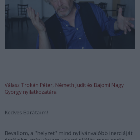
Válasz Trokán Péter, Németh Judit és Bajomi Nagy
György nyilatkozatára:
Kedves Barátaim!
Bevallom, a ''helyzet'' mind nyilvánvalóbb inerciáját
érzékelve, már vártam valami effélét; most pedig, -