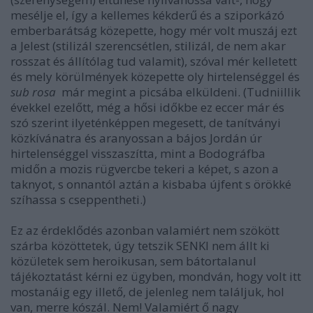
mesélje el, így a kellemes kékderű és a sziporkázó
emberbarátság közepette, hogy mér volt muszáj ezt
a Jelest (stilizál szerencsétlen, stilizál, de nem akar
rosszat és állítólag tud valamit), szóval mér kelletett
és mely körülmények közepette oly hirtelenséggel és
sub rosa
már megint a picsába elküldeni. (Tudniillik
évekkel ezelőtt, még a hősi időkbe ez eccer már és
szó szerint ilyeténképpen megesett, de tanítványi
közkívánatra és aranyossan a bájos Jordán úr
hirtelenséggel visszaszítta, mint a Bodográfba
midőn a mozis rügvercbe tekeri a képet, s azon a
taknyot, s onnantól aztán a kisbaba újfent s örökké
szíhassa s cseppentheti.)
Ez az érdeklődés azonban valamiért nem szökött
szárba közöttetek, úgy tetszik SENKI nem állt ki
közületek sem heroikusan, sem bátortalanul
tájékoztatást kérni ez ügyben, mondván, hogy volt itt
mostanáig egy illető, de jelenleg nem találjuk, hol
van, merre kószál. Nem! Valamiért ő nagy