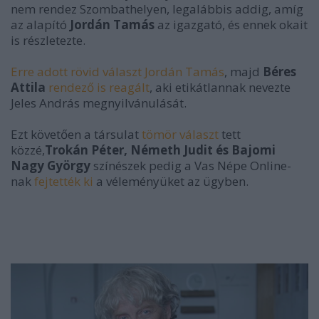
nem rendez Szombathelyen, legalábbis addig, amíg
az alapító
Jordán Tamás
az igazgató, és ennek okait
is részletezte.
Erre adott rövid választ Jordán Tamás
, majd
Béres
Attila
rendező is reagált
, aki etikátlannak nevezte
Jeles András megnyilvánulását.
Ezt követően a társulat
tömör választ
tett
közzé,
Trokán Péter, Németh Judit és Bajomi
Nagy György
színészek
pedig a Vas Népe Online-
nak
fejtették ki
a véleményüket az ügyben.