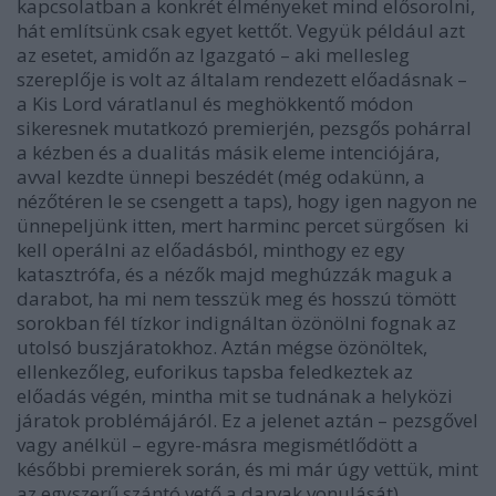
kapcsolatban a konkrét élményeket mind elősorolni,
hát említsünk csak egyet kettőt. Vegyük például azt
az esetet, amidőn az Igazgató – aki mellesleg
szereplője is volt az általam rendezett előadásnak –
a Kis Lord váratlanul és meghökkentő módon
sikeresnek mutatkozó premierjén, pezsgős pohárral
a kézben és a dualitás másik eleme intenciójára,
avval kezdte ünnepi beszédét (még odakünn, a
nézőtéren le se csengett a taps), hogy igen nagyon ne
ünnepeljünk itten, mert harminc percet sürgősen ki
kell operálni az előadásból, minthogy ez egy
katasztrófa, és a nézők majd meghúzzák maguk a
darabot, ha mi nem tesszük meg és hosszú tömött
sorokban fél tízkor indignáltan özönölni fognak az
utolsó buszjáratokhoz. Aztán mégse özönöltek,
ellenkezőleg, euforikus tapsba feledkeztek az
előadás végén, mintha mit se tudnának a helyközi
járatok problémájáról. Ez a jelenet aztán – pezsgővel
vagy anélkül – egyre-másra megismétlődött a
későbbi premierek során, és mi már úgy vettük, mint
az egyszerű szántó vető a darvak vonulását).