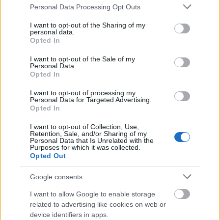
Please note that this website/app uses one or more Google
Personal Data Processing Opt Outs
megtévesztőt is megtéveszthette, - mind a kettőnk
services and may gather and store information including but
közötti feszültségek valóságos tartalmát és értelmét,
not limited to your visit or usage behaviour. You may click to
I want to opt-out of the Sharing of my
mind az én reakcióimat illetően. Egyszóval ebben az
personal data.
grant or deny consent to Google and its third-party tags to
oda-vissza hamiskodásban, akárhogy is, súlyosan
Opted In
use your data for below specified purposes in below Google
elmarasztalhatónak tartom magam, már réges-
consent section.
I want to opt-out of the Sale of my
régen ki kellett volna mondanom a döntő szót: ez így
Personal Data.
nekem nem kell. Mert az például, hogy itt
Opted In
bevonjanak a tervezésbe, bármilyen, a saját
I want to opt-out of processing my
feladatomat meghaladó szakmai kérdés
Personal Data for Targeted Advertising.
megvitatásába, efféle soha szóba se került. (Nem
Opted In
mintha nekem ez hiányzott volna, sőt: kifejezetten
tehernek érezném az effélét.) Mondom: idegen,
I want to opt-out of Collection, Use,
Retention, Sale, and/or Sharing of my
zavaró bútordarab voltam, és maradtam, aki ha
Personal Data that Is Unrelated with the
véletlenségből túl gyakran került
valamelyikük
szeme
Purposes for which it was collected.
Opted Out
elé, már zavarba jött, elpirult és szerette volna jóvá
tenni a dolgot.
Google consents
Tudnivaló, a hibákat, gyengeségeket a hatalom
I want to allow Google to enable storage
embere könyörtelenül megtorolja, - talán ezért is
related to advertising like cookies on web or
sikeredett oly váratlan – villámgyorsra az én
device identifiers in apps.