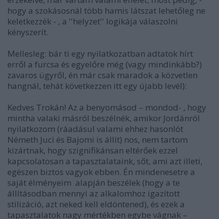
hogy a szokásosnál több hamis látszat lehetőleg ne
keletkezzék - , a ''helyzet'' logikája válaszolni
kényszerít.
Mellesleg: bár ti egy nyilatkozatban adtatok hírt
erről a furcsa és egyelőre még (vagy mindinkább?)
zavaros ügyről, én már csak maradok a közvetlen
hangnál, tehát következzen itt egy újabb levél):
Kedves Trokán! Az a benyomásod – mondod- , hogy
mintha valaki másról beszélnék, amikor Jordánról
nyilatkozom (ráadásul valami ehhez hasonlót
Németh Juci és Bajomi is állít) nos, nem tartom
kizártnak, hogy szignifikánsan eltérőek ezzel
kapcsolatosan a tapasztalataink, sőt, ami azt illeti,
egészen biztos vagyok ebben. Én mindenesetre a
saját
élményeim
alapján beszélek (hogy a te
állításodban mennyi az alkalomhoz igazított
stilizáció, azt neked kell eldöntened), és ezek a
tapasztalatok nagy mértékben egybe vágnak –