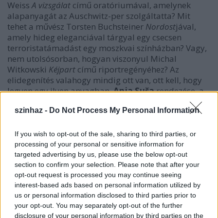
Weiss
A vizsgálat
című oratóriumával, amelynek
alapanyagát az Auschwitz-per szolgáltatta? Mit
tehet a művész Torsten Buchsteiner
Nordost
jával,
amely hideg eleganciával tárgyal egy csecsen
terroristatámadást egy moszkvai színházban? Vagy,
nem utolsósorban, hogyan viszonyul Michal
Witkowski
Kéjpart
című riportregényéhez? Az
elidegenítés valahogy mindig ott van, ott kell, hogy
legyen egy ilyen anyagban.
Anja Suša
rendezése, a
Hét
ezt a Verfremmdungot viszi tökéjre: előadása
szinhaz -
Do Not Process My Personal Information
nem is igazán előadás. Felolvasás.
A dokumentumdrámának sokkal szélesebbek a
If you wish to opt-out of the sale, sharing to third parties, or
határai, mint ahogy Szerbiában azokat feszegetni
processing of your personal or sensitive information for
szokás: a színészek önéletrajzi vallomásain és a
targeted advertising by us, please use the below opt-out
mások által megírt szövegek interpretálása mellett
section to confirm your selection. Please note that after your
opt-out request is processed you may continue seeing
kismillió más megoldás is létezik. Interjúk, valós, ám
interest-based ads based on personal information utilized by
távoli életek és azok szimulákrumainak beemelése,
us or personal information disclosed to third parties prior to
portrék és a nyilvánosságra irányított mondatok,
your opt-out. You may separately opt-out of the further
amelyek valamiképp egy adott témát járnak körül.
disclosure of your personal information by third parties on the