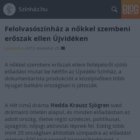
Színház.hu
Felolvasószínház a nőkkel szembeni
erőszak ellen Újvidéken
szinhazhu
•
2013. november 25.
A nőkkel szembeni erőszak elleni fellépésről szóló
előadást mutat be hétfőn az Újvidéki Színház, a
dokumentarista produkciót a közeljövőben több
nyugat-balkáni országban is játsszák.
A
Hét
című dráma
Hedda Krausz Sjögren
svéd
drámaíró ötletén alapul, és minden előadásban az
adott ország, illetve régió színészei, politikusai,
újságírói, nőjogi aktivistái lépnek fel. Eddig több
mint 20 országban állították színpadra az előadást
mintegy 500 közszereplő közreműködésével, a