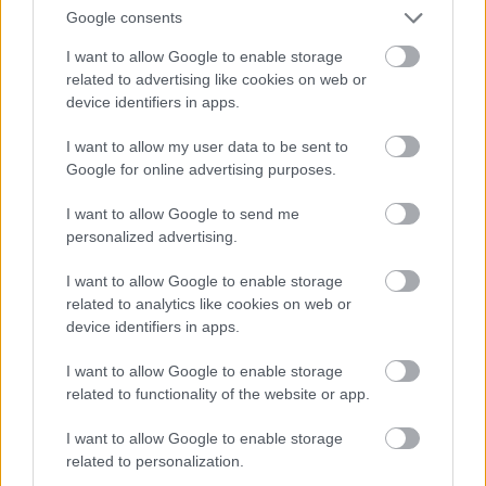
Mert az előadást színészek csinálják. Általában. Itt
Google consents
azonban már a test is dokumentum, az előadó teste.
Persze, nem színészmentes buli ez, de nem is
I want to allow Google to enable storage
egészen marad meg az előadóművészet profijai
related to advertising like cookies on web or
között. Eddig tizenkilenc országban adták elő, és a
device identifiers in apps.
fellépők között olyan sikeres nők fordultak meg,
I want to allow my user data to be sent to
mint
Meryl Streep
(ez a kisebb meglepetés), vagy
Google for online advertising purposes.
Hillary Clinton
(ez a nagyobb). Nálunk újságírók,
aktivisták, politikusnők, igazgatónők, sőt, a Frajle
I want to allow Google to send me
együttes tagjai állnak színpadra előadóként.
personalized advertising.
I want to allow Google to enable storage
Miért nem előadás?
related to analytics like cookies on web or
device identifiers in apps.
Sjögren szerkesztőként, nem pedig eredeti
I want to allow Google to enable storage
szerzőként jegyzi a darabot – a hét erős, többnyire
related to functionality of the website or app.
aktivizmussal is foglalkozó nő történetét hét
drámaírónő jegyezte le, ahogy egy újságíró jegyezné
I want to allow Google to enable storage
le az elhangzottakat. Így aztán hét társszerzőt
related to personalization.
számlálhatunk:
Paula Cizmar, Catherine Filloux,