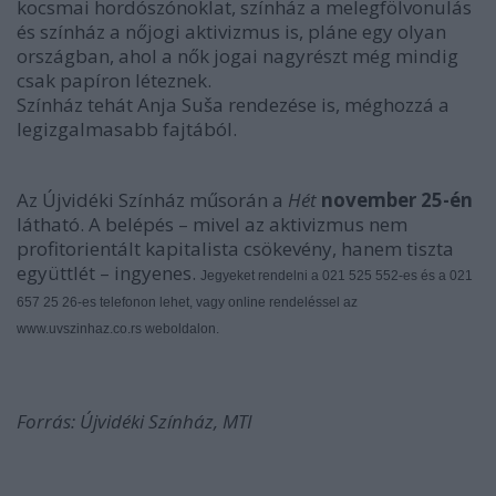
kocsmai hordószónoklat, színház a melegfölvonulás
és színház a nőjogi aktivizmus is, pláne egy olyan
országban, ahol a nők jogai nagyrészt még mindig
csak papíron léteznek.
Színház tehát Anja Suša rendezése is, méghozzá a
legizgalmasabb fajtából.
Az Újvidéki Színház műsorán a
Hét
november 25-én
látható. A belépés – mivel az aktivizmus nem
profitorientált kapitalista csökevény, hanem tiszta
együttlét – ingyenes.
Jegyeket rendelni a 021 525 552-es és a 021
657 25 26-es telefonon lehet, vagy online rendeléssel az
www.uvszinhaz.co.rs weboldalon.
Forrás: Újvidéki Színház, MTI