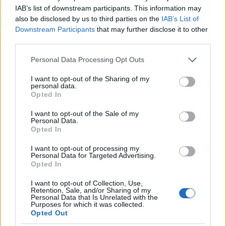
IAB’s list of downstream participants. This information may
also be disclosed by us to third parties on the
IAB’s List of
Például a nőt.
Downstream Participants
that may further disclose it to other
third parties.
A Hét című fölolvasószínházi projektum (amely
Please note that this website/app uses one or more Google
Personal Data Processing Opt Outs
ebben a minőségében járja a Nyugat-Balkánt)
services and may gather and store information including but
egyébként nem
Anja Suša
egyedülálló ötlete: a
not limited to your visit or usage behaviour. You may click to
I want to opt-out of the Sharing of my
personal data.
darabot a svéd
Hedda Krausz Sjögren
rakta össze,
grant or deny consent to Google and its third-party tags to
Opted In
és keze produceri minőségben is ott matat a
use your data for below specified purposes in below Google
produkcióban. Szerbia mellett Albániát,
consent section.
I want to opt-out of the Sale of my
Horvátországot, Makedóniát, Koszovót és Bosznia-
Personal Data.
Opted In
Hercegovinát érinti a turné, amelynek neve is
sokatmondó: Tizenhat nap a nők elleni erőszak
I want to opt-out of processing my
jegyében. Szerbiában Niš, Novi Pazar és az Újvidéki
Personal Data for Targeted Advertising.
Opted In
Színház ad otthont a majdnem-előadásnak.
I want to opt-out of Collection, Use,
Retention, Sale, and/or Sharing of my
Miért nem előadás?
Personal Data that Is Unrelated with the
Purposes for which it was collected.
Opted Out