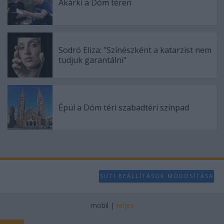
Akárki a Dóm téren
Sodró Eliza: "Színészként a katarzist nem
tudjuk garantálni"
Épül a Dóm téri szabadtéri színpad
SÜTI BEÁLLÍTÁSOK MÓDOSÍTÁSA
mobil
|
teljes