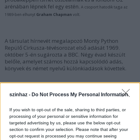
arénában lépnek fel egy estén.
A csoport hatodik tagja az
1989-ben elhunyt
Graham Chapman
volt.
A társulat hírnevét megalapozó Monty Python
Repülő Cirkusza-tévésorozat első adását 1969.
október 5-én sugározta a BBC. Négy évad készült
belőle, amelyet számos hozzá kapcsolódó adás,
könyvek és német nyelvű különkiadások követtek.
szinhaz -
Do Not Process My Personal Information
If you wish to opt-out of the sale, sharing to third parties, or
processing of your personal or sensitive information for
targeted advertising by us, please use the below opt-out
section to confirm your selection. Please note that after your
opt-out request is processed you may continue seeing