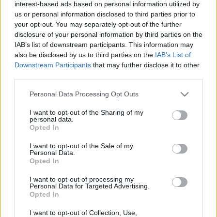
interest-based ads based on personal information utilized by
us or personal information disclosed to third parties prior to
your opt-out. You may separately opt-out of the further
disclosure of your personal information by third parties on the
IAB’s list of downstream participants. This information may
also be disclosed by us to third parties on the
IAB’s List of
Downstream Participants
that may further disclose it to other
A műsor sikerének egyik kulcsa
Gilliam
egyedülálló
third parties.
stílusa volt, amellyel minden gátlás nélkül kapcsolt
össze egymástól merőben eltérő dolgokat. A csoport
Please note that this website/app uses one or more Google
Personal Data Processing Opt Outs
a harmadik és negyedik szezon felvétele közben
services and may gather and store information including but
készítette el alacsony költségvetéssel a szintén
not limited to your visit or usage behaviour. You may click to
I want to opt-out of the Sharing of my
personal data.
grant or deny consent to Google and its third-party tags to
kultikussá vált
Gyalog galopp
című filmet. Második
Opted In
use your data for below specified purposes in below Google
produkciójuk, a
Brian élete
1979-ben került a
consent section.
mozikba és nyomban nagy vitákat váltott ki, mivel a
I want to opt-out of the Sale of my
Personal Data.
történet egy férfiról szól, akit összekevernek Jézussal.
Opted In
I want to opt-out of processing my
Utolsó közös mozifilmjük, a
Monty Python: Az élet
Personal Data for Targeted Advertising.
Opted In
értelme
1983-ban ismét nagy közönség- és kritikai
siker lett, elnyerte a cannes-i filmfesztivál zsűrijének
I want to opt-out of Collection, Use,