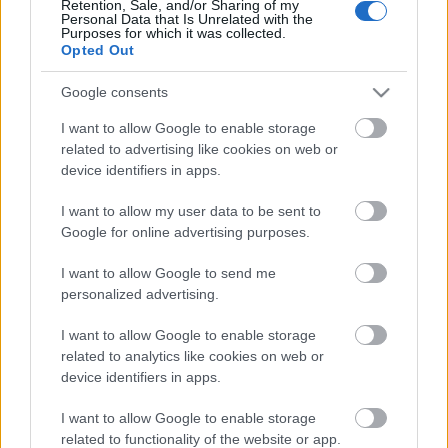
nagydíját.
Retention, Sale, and/or Sharing of my
Personal Data that Is Unrelated with the
Purposes for which it was collected.
Opted Out
A társulat tagjai külön-külön is szép művészi karriert
futottak be.
Cleese
forgatókönyvíróként és
Google consents
színészként arat sikereket.
Gilliam
filmrendezőként
I want to allow Google to enable storage
futott be, munkáiban rendre szerepeltek korábbi
related to advertising like cookies on web or
kollégái (
Brazil, Időbanditák, Münchausen báró
device identifiers in apps.
kalandjai
).
Palin
és
Jones
számos forgatókönyvön
dolgoztak együtt,
Idle
pedig megírta a
Spamalot
I want to allow my user data to be sent to
című musicalt, amiből szintén világszerte
Google for online advertising purposes.
kasszasiker lett.
I want to allow Google to send me
personalized advertising.
A jövő nyárra összeálló társulat július 1-től 5-ig lép
fel Londonban.
I want to allow Google to enable storage
related to analytics like cookies on web or
device identifiers in apps.
Forrás: MTI
I want to allow Google to enable storage
related to functionality of the website or app.