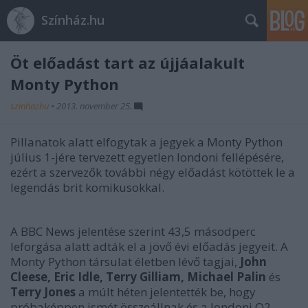
Színház.hu
Öt előadást tart az újjáalakult
Monty Python
szinhazhu
•
2013. november 25.
Pillanatok alatt elfogytak a jegyek a Monty Python
július 1-jére tervezett egyetlen londoni fellépésére,
ezért a szervezők további négy előadást kötöttek le a
legendás brit komikusokkal.
A BBC News jelentése szerint 43,5 másodperc
leforgása alatt adták el a jövő évi előadás jegyeit. A
Monty Python társulat életben lévő tagjai,
John
Cleese, Eric Idle, Terry Gilliam, Michael Palin
és
Terry Jones
a múlt héten jelentették be, hogy
próbaképpen ismét összeállnak és a londoni O2