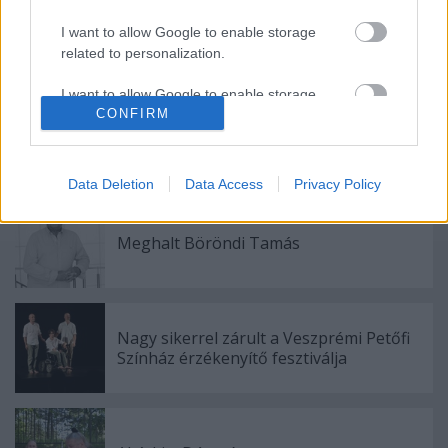
I want to allow Google to enable storage
related to personalization.
I want to allow Google to enable storage
CONFIRM
related to security, including authentication
functionality and fraud prevention, and other
user protection.
Ajánlott bejegyzések:
Data Deletion
Data Access
Privacy Policy
Meghalt Böröndi Tamás
Nagy sikerrel zárult a Veszprémi Petőfi
Színház érzékenyítő fesztiválja