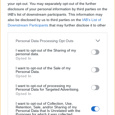
your opt-out. You may separately opt-out of the further
Sárközi Mátyás
beszélgetőtársa
Lator László
disclosure of your personal information by third parties on the
költő, műfordító lesz, aki 2011-ben már volt a szalon
IAB’s list of downstream participants. This information may
vendége a
Kass János
emlékére rendezett esten.
also be disclosed by us to third parties on the
IAB’s List of
Lator László
sok szálon kötődik
Sárközi
Downstream Participants
that may further disclose it to other
Mátyáshoz
: barátságuk évtizedes, költőként a
third parties.
Sárközi Márta
és
Illyés Gyula
szerkesztette
Válasz
című lapban indult.
Please note that this website/app uses one or more Google
Personal Data Processing Opt Outs
services and may gather and store information including but
not limited to your visit or usage behaviour. You may click to
I want to opt-out of the Sharing of my
personal data.
grant or deny consent to Google and its third-party tags to
Opted In
use your data for below specified purposes in below Google
consent section.
I want to opt-out of the Sale of my
Personal Data.
Opted In
I want to opt-out of processing my
Personal Data for Targeted Advertising.
Opted In
I want to opt-out of Collection, Use,
Retention, Sale, and/or Sharing of my
Personal Data that Is Unrelated with the
Purposes for which it was collected.