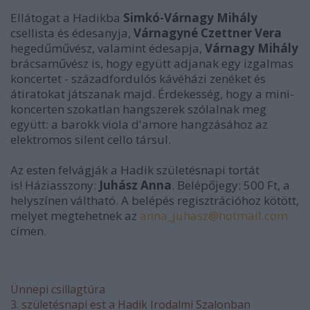
Ellátogat a Hadikba
Simkó-Várnagy Mihály
csellista és édesanyja,
Várnagyné Czettner Vera
hegedűművész, valamint édesapja,
Várnagy Mihály
brácsaművész is, hogy együtt adjanak egy izgalmas
koncertet - századfordulós kávéházi zenéket és
átiratokat játszanak majd. Érdekesség, hogy a mini-
koncerten szokatlan hangszerek szólalnak meg
együtt: a barokk viola d'amore hangzásához az
elektromos silent cello társul.
Az esten felvágják a Hadik születésnapi tortát
is! Háziasszony:
Juhász Anna
. Belépőjegy: 500 Ft, a
helyszínen váltható. A belépés regisztrációhoz kötött,
melyet megtehetnek az
anna_juhasz@hotmail.com
címen.
Ünnepi csillagtúra
3. születésnapi est a Hadik Irodalmi Szalonban