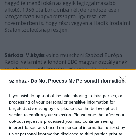
hagyó felmenői okán az egyik legizgalmasabb
alkotó. 1956 óta Londonban él, de rendszeresen
látogat haza Magyarországra. Így teszi ezt
novemberben is, hogy részt vegyen a Hadik Irodalmi
Szalon születésnapi estjén.
Sárközi Mátyás
volt a müncheni Szabad Európa
Rádió, valamint a londoni BBC magyar osztályának
munkatársa, volt képzőművészeti galériája
Londonban, elbeszéléseket, karcolatokat, irodalmi
cikkeket és kritikákat ír. Rendszeresen publikált az Új
szinhaz -
Do Not Process My Personal Information
Látóhatárban és az Irodalmi Újságban. Édesanyja,
Sárközi Márta
irodalmi, művészeti összejövetelei,
If you wish to opt-out of the sale, sharing to third parties, or
házi szalonjai legendásak Budapesten. Édesapja
processing of your personal or sensitive information for
Sárközi György
író, szerkesztő. Nagyapja,
Molnár
targeted advertising by us, please use the below opt-out
Ferenc
író, az egyik legnépszerűbb színpadi szerző,
section to confirm your selection. Please note that after your
akinek
A Pál utcai fiúk
című regénye számos
opt-out request is processed you may continue seeing
országban kötelező olvasmány.
interest-based ads based on personal information utilized by
us or personal information disclosed to third parties prior to