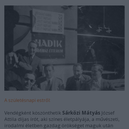
A születésnapi estről:
Vendégként köszönthetik
Sárközi Mátyás
József
Attila díjas írót, aki színes életpályája, a művészeti,
irodalmi életben gazdag örökséget maguk után