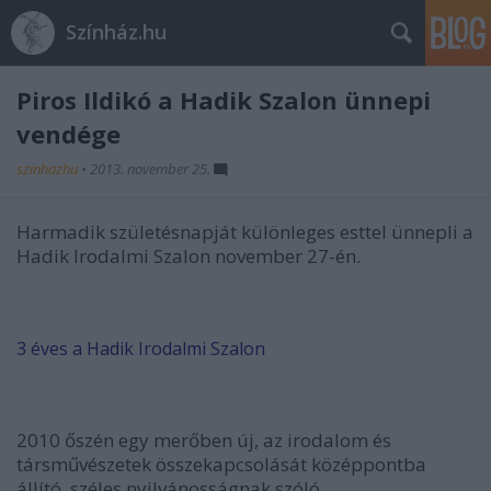
Színház.hu
Piros Ildikó a Hadik Szalon ünnepi
vendége
szinhazhu
•
2013. november 25.
Harmadik születésnapját különleges esttel ünnepli a
Hadik Irodalmi Szalon november 27-én.
3 éves a Hadik Irodalmi Szalon
2010 őszén egy merőben új, az irodalom és
társművészetek összekapcsolását középpontba
állító, széles nyilvánosságnak szóló