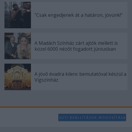
"Csak engedjenek át a határon, jövünk!"
A Madách Színház zárt ajtók mellett is
közel 6000 nézőt fogadott júniusban
A jövő évadra kilenc bemutatóval készül a
Vígszínház
SÜTI BEÁLLÍTÁSOK MÓDOSÍTÁSA