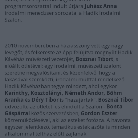
programsorozattal indult útjára
Juhász Anna
irodalmi menedzser sorozata, a Hadik Irodalmi
Szalon.
2010 novemberében a háziasszony vett egy nagy
levegőt, és felkereste az épp felújítva megnyílt Hadik
Kávéház művészeti vezetőjét,
Bosznai Tibort
, s
előállt ötletével: egy irodalmi, művészeti szalont
szeretne megvalósítani, és kézenfekvő, hogy a
lakásával szemközti, irodalmi múlttal rendelkező
Hadik Kávéházban tegye mindezt, ahol egykor
Karinthy, Kosztolányi, Németh Andor, Bőhm
Aranka
és
Déry Tibor
is "hazajártak".
Bosznai Tibor
üdvözölte az ötletet, és elindult a Szalon -
Bonta
Gáspárral
közös szervezésben,
Gordon Eszter
közreműködésével, aki az esteket fotózza. A havonta
egyszer jelentkező, tematikus estek azóta is minden
alkalommal teltház előtt zajlanak.