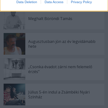
Data Deletion
Data Access
Privacy Policy
related to security, including authentication
functionality and fraud prevention, and other
user protection.
Meghalt Böröndi Tamás
Augusztusban jön az év legvidámabb
hete
„Csonka évadot zárni nem felemelő
érzés"
Július 5-én indul a Zsámbéki Nyári
Színház