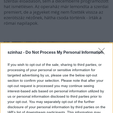
szerdai előadáson, sem a decemberre programozott
hat ismétlésen. Az operaház már lemondta a szerdai
premiert, de a jegyeket még nem fizették vissza az
ezerötszáz nézőnek, hátha csoda történik - írták a
római napilapok.
szinhaz -
Do Not Process My Personal Information
If you wish to opt-out of the sale, sharing to third parties, or
processing of your personal or sensitive information for
targeted advertising by us, please use the below opt-out
section to confirm your selection. Please note that after your
opt-out request is processed you may continue seeing
interest-based ads based on personal information utilized by
us or personal information disclosed to third parties prior to
your opt-out. You may separately opt-out of the further
disclosure of your personal information by third parties on the
IAB’s list of downstream participants. This information may