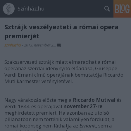
Színház.hu
Sztrájk veszélyezteti a római opera
premierjét
szinhazhu
•
2013. november 25.
Szakszervezeti sztrájk miatt elmaradhat a római
operaház szerdai idénynyitó előadása, Giuseppe
Verdi Ernani című operájának bemutatója Riccardo
Muti karmester vezényletével.
Nagy várakozás előzte meg a
Riccardo Mutival
és
Verdi 1844-es operájával
november 27-re
meghirdetett premiert. Ha azonban az utolsó
pillanatban nem történik valamilyen fordulat, a
római közönség nem láthatja az
Ernani
t, sem a