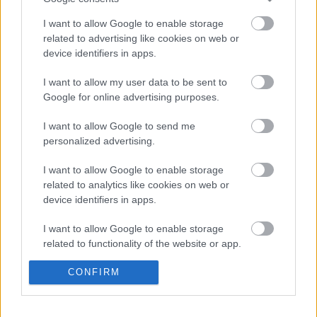
Nem könnyít a helyzeten, hogy
Catello De Martino
,
I want to allow Google to enable storage
a római opera intendánsa december 3-án távozik a
related to advertising like cookies on web or
helyéről és utódja neve még nem ismert.
device identifiers in apps.
I want to allow my user data to be sent to
Google for online advertising purposes.
Forrás: MTI
I want to allow Google to send me
personalized advertising.
I want to allow Google to enable storage
related to analytics like cookies on web or
device identifiers in apps.
I want to allow Google to enable storage
related to functionality of the website or app.
Ajánlott bejegyzések:
I want to allow Google to enable storage
CONFIRM
related to personalization.
Indul az e-Trafó online programsorozat
I want to allow Google to enable storage