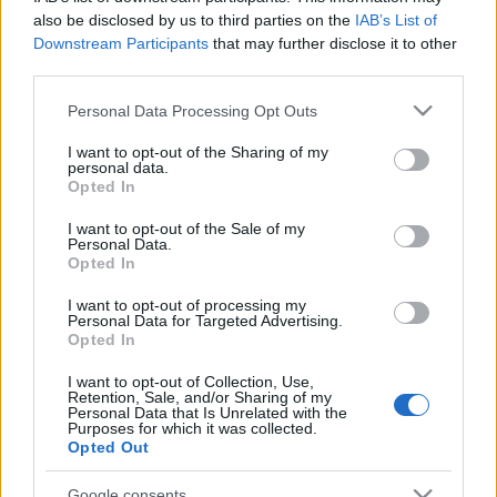
Ignazio Marino
római főpolgármester botrányért
also be disclosed by us to third parties on the
IAB’s List of
kiáltott, de a Teatro Costanzi római operaszínház
Downstream Participants
that may further disclose it to other
dolgozói szakszervezetei nem hajlandók felhagyni a
third parties.
sztrájkkal, amíg biztos garanciát nem kapnak arra,
hogy a munkavállalók megkapják a novemberi és a
Please note that this website/app uses one or more Google
Personal Data Processing Opt Outs
decemberi fizetésüket, valamint tizenharmadik havi
services and may gather and store information including but
bérüket is.
not limited to your visit or usage behaviour. You may click to
I want to opt-out of the Sharing of my
personal data.
grant or deny consent to Google and its third-party tags to
Opted In
use your data for below specified purposes in below Google
consent section.
I want to opt-out of the Sale of my
Personal Data.
Az összesen 492 személyt határozatlan időre szóló
Opted In
szerződéssel foglalkoztató színház működését Róma
városa és Lazio tartomány finanszírozza, a
I want to opt-out of processing my
szakszervezetek szerint azonban a pénz
Personal Data for Targeted Advertising.
Opted In
folyósításával már 2011 óta problémák vannak és az
opera már ötmillió eurós hiányt halmozott fel. Az is
I want to opt-out of Collection, Use,
felvetődött, hogy az anyagi gondokkal küzdő
Retention, Sale, and/or Sharing of my
Personal Data that Is Unrelated with the
színházat kormánybiztosra bízzák, ezt azonban a
Purposes for which it was collected.
kulturális tárca cáfolta.
Opted Out
Google consents