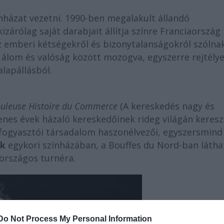
nházat vezetni. 1990-ben megalakult állandó
kizárólag saját darabjait állítja színre Franciaország
z emberi kétségekről és bizonytalanságokról szólna
álom és valóság között mozogva, egyszerre rejtély
alapállásból.
buleuse Histoire du Commerce
(A kereskedés nagy és
nes évek házaló kereskedőinek rideg világán keresz
fogyasztói társadalom haszonélvezői, egyszersmind
ok
egykori színházában, a Bouffes du Nord-ban látha
 országos turnéra.
Do Not Process My Personal Information