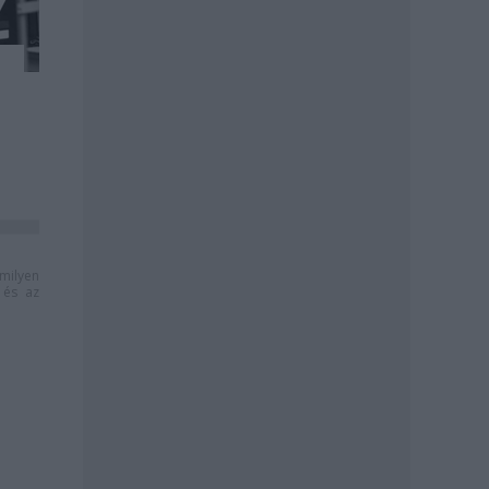
milyen
és az