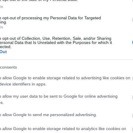
nházak egyik legfoglalkoztatottabb művésze immár,
In
ikerre való tekintettel újította fel a nagy presztízsű
to opt-out of processing my Personal Data for Targeted
, amelyekkel tíz évvel ezelőtt igazán berobban a
ing.
In
o opt-out of Collection, Use, Retention, Sale, and/or Sharing
ersonal Data that Is Unrelated with the Purposes for which it
lected.
pes a valóságról egyértelműen beszélni. Olyannyira
Out
ól, hogy muszáj volt eleinte kitérőt tennem nagyon
érhessek a konkrétabb valósághoz, a kortárs világ
consents
- mondta a rendező a Le Monde-nak.
o allow Google to enable storage related to advertising like cookies on
evice identifiers in apps.
 felújítására az Odéonban ugyanúgy nem lehetett jeg
o allow my user data to be sent to Google for online advertising
 minden este telt házzal játszották a Paris-Villette
s.
 a szöveg, a színészek mozgására épülő játék, a zene
to allow Google to send me personalized advertising.
o allow Google to enable storage related to analytics like cookies on