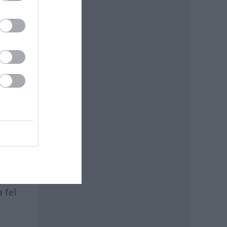
egy
ől,
a
ét
 fel