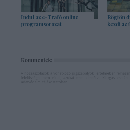
Indul az e-Trafó online
Rögtön d
programsorozat
kezdi az 
Kommentek:
A hozzászólások a
vonatkozó jogszabályok
értelmében felhaszná
felelősséget nem vállal, azokat nem ellenőrzi. Kifogás eseté
adatvédelmi tájékoztatóban
.