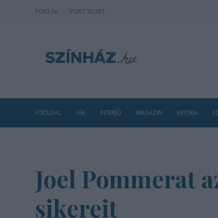
PORT
.hu
PORT TICKET
FŐOLDAL
HÍR
INTERJÚ
MAGAZIN
KRITIKA
S
Joel Pommerat az
sikereit