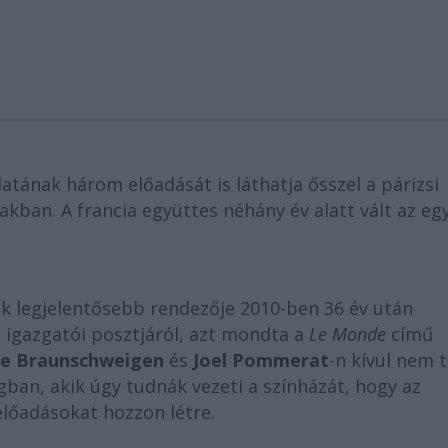
atának három előadását is láthatja ősszel a párizsi
kban. A francia együttes néhány év alatt vált az eg
yik legjelentősebb rendezője 2010-ben 36 év után
z igazgatói posztjáról, azt mondta a
Le Monde
című
e Braunschweigen
és
Joel Pommerat
-n kívül nem 
ban, akik úgy tudnák vezeti a színházát, hogy az
előadásokat hozzon létre.