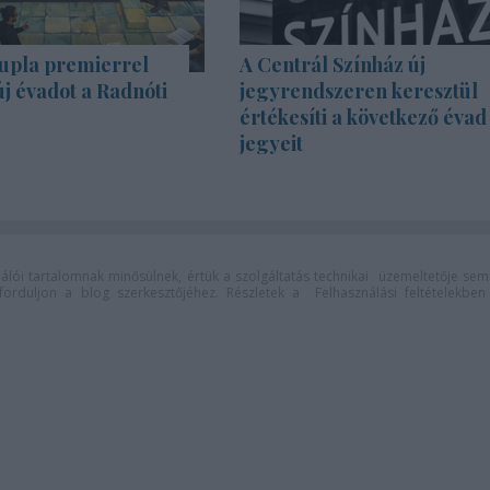
upla premierrel
A Centrál Színház új
új évadot a Radnóti
jegyrendszeren keresztül
értékesíti a következő évad
jegyeit
lói tartalomnak minősülnek, értük a
szolgáltatás technikai
üzemeltetője sem
n forduljon a blog szerkesztőjéhez. Részletek a
Felhasználási feltételekben