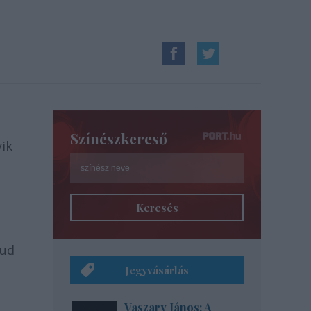
Színészkereső
yik
Keresés
tud
Jegyvásárlás
Vaszary János: A