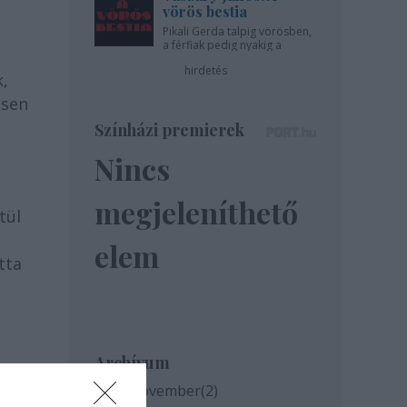
vörös bestia
Pikali Gerda talpig vörösben,
a férfiak pedig nyakig a
pácban - az Újszínházban!
hirdetés
k,
esen
Színházi premierek
Nincs
megjeleníthető
tül
elem
tta
Archívum
2020 november
(
2
)