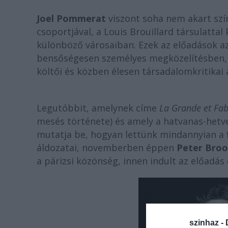
Joel Pommerat
viszont soha nem akart szí
csoportjával, a Louis Brouillard társulattal 
különböző városaiban. Ezek az előadások a
bensőségesen személyes megközelítésben, 
költői és közben élesen társadalomkritikai 
Legutóbbit, amelynek címe
La Grande et Fa
mesés története) és amely a hatvanas-hetve
mutatja be, hogyan lettünk mindannyian a 
áldozatai, novemberben éppen
Peter Bro
a párizsi közönség, innen indult az előadás
szinhaz -