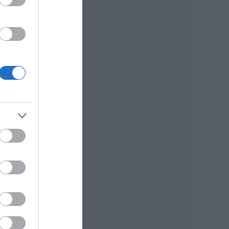
yet
,