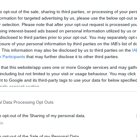
to opt-out of the sale, sharing to third parties, or processing of your per
formation for targeted advertising by us, please use the below opt-out s
r selection. Please note that after your opt-out request is processed y
eing interest-based ads based on personal information utilized by us or
disclosed to third parties prior to your opt-out. You may separately opt-
losure of your personal information by third parties on the IAB’s list of
. This information may also be disclosed by us to third parties on the
IA
Participants
that may further disclose it to other third parties.
tó: Cici Olsson
 that this website/app uses one or more Google services and may gath
including but not limited to your visit or usage behaviour. You may click 
 to Google and its third-party tags to use your data for below specifi
ogle consent section.
nkájának élő író-rendező valóságos sztárnak számít
, hanem a legjelentősebb kritikusok is elemzik a
l Data Processing Opt Outs
itkát. A párizsi Odéon Színházban tavaly bemutatott
raegyesítése) című darabja a 2012-2013-as évadban
o opt-out of the Sharing of my personal data.
In
o opt-out of the Sale of my Personal Data.