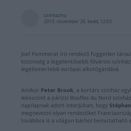
szinhazhu
2013. november 26. kedd, 12:03
Joel Pommerat író-rendező független társul
közönség a legjelentősebb fővárosi színháza
legelismertebb európai alkotógárdává.
Amikor
Peter Brook
, a kortárs színház eg
leköszönt a párizsi Bouffes du Nord színhá
napilapnak adott interjúban, hogy
Stéphan
megnevezni olyan rendezőket Franciaország
továbbra is a világon bárhol bemutatható 