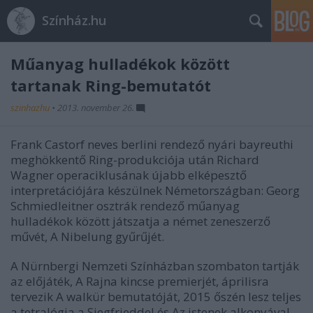
Színház.hu
Műanyag hulladékok között
tartanak Ring-bemutatót
szinhazhu
•
2013. november 26.
Frank Castorf neves berlini rendező nyári bayreuthi
meghökkentő Ring-produkciója után Richard
Wagner operaciklusának újabb elképesztő
interpretációjára készülnek Németországban: Georg
Schmiedleitner osztrák rendező műanyag
hulladékok között játszatja a német zeneszerző
művét, A Nibelung gyűrűjét.
A Nürnbergi Nemzeti Színházban szombaton tartják
az előjáték, A Rajna kincse premierjét, áprilisra
tervezik A walkür bemutatóját, 2015 őszén lesz teljes
a tetralógia a Siegfrieddel és Az istenek alkonyával.