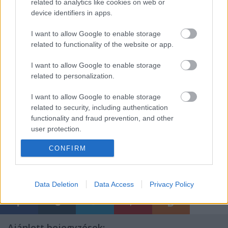
publicista fia lesz.
related to analytics like cookies on web or
device identifiers in apps.
I want to allow Google to enable storage
Schmiedleitner szülővárosában, Linzben
related to functionality of the website or app.
társalapítója és művészeti igazgatója volt a Phoenix
Theaternek. 1996-ig dolgozott a kísérleti
I want to allow Google to enable storage
együttesben, azóta szabadúszóként dolgozott
related to personalization.
Grazban, Weimarban, Klagenfurtban, Bécsben,
I want to allow Google to enable storage
Bochumban. Visszatérő vendége a nürnbergi
related to security, including authentication
színháznak, Verdi Macbethjét, Richard Strauss
functionality and fraud prevention, and other
Elektráját és Mozart Don Giovanniját rendezte az
user protection.
előző évadokban.
CONFIRM
Data Deletion
Data Access
Privacy Policy
Ajánlott bejegyzések: