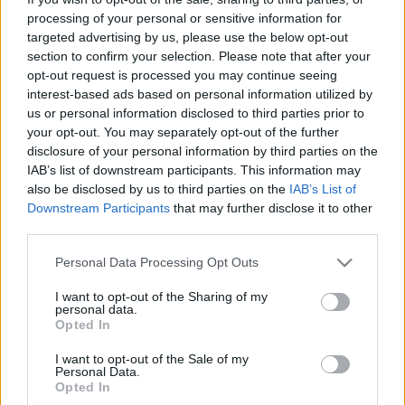
processing of your personal or sensitive information for
targeted advertising by us, please use the below opt-out
section to confirm your selection. Please note that after your
opt-out request is processed you may continue seeing
interest-based ads based on personal information utilized by
us or personal information disclosed to third parties prior to
your opt-out. You may separately opt-out of the further
disclosure of your personal information by third parties on the
IAB’s list of downstream participants. This information may
also be disclosed by us to third parties on the
IAB’s List of
Downstream Participants
that may further disclose it to other
third parties.
Please note that this website/app uses one or more Google
Personal Data Processing Opt Outs
services and may gather and store information including but
not limited to your visit or usage behaviour. You may click to
I want to opt-out of the Sharing of my
personal data.
grant or deny consent to Google and its third-party tags to
Opted In
use your data for below specified purposes in below Google
consent section.
I want to opt-out of the Sale of my
Personal Data.
Stefan Brandtmayr
színpadképében a Rajnán úszó
Opted In
csillogó műanyag palackok a közeledő ökológiai