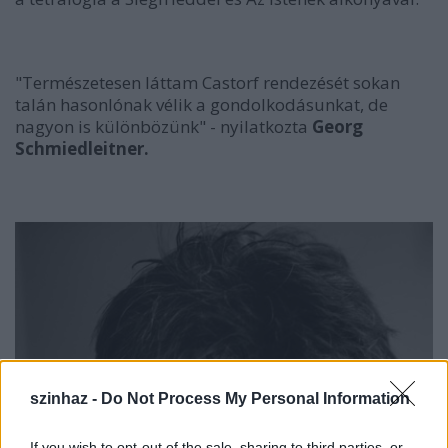
"Természetesen láttam Castorf rendezését sokan
talán hasonlónak vélik a gondolkodásunkat, de
nagyon is különbözünk" - nyilatkozta
Georg
Schmiedleitner.
szinhaz -
Do Not Process My Personal Information
If you wish to opt-out of the sale, sharing to third parties, or