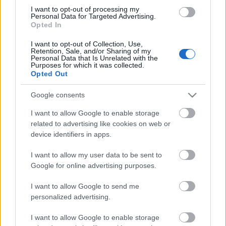
katasztrófát jelképezik. Ahogy a rendező a színház
I want to opt-out of processing my
Personal Data for Targeted Advertising.
által megjelenő folyóiratban is részletezi, a Walhalla,
Opted In
az istenek, az óriások és sellők világa ma már nem
sokat jelent a nézőnek, ellenben azt jól átélik, ha
I want to opt-out of Collection, Use,
Retention, Sale, and/or Sharing of my
valaki a megrendelt és elvégzett munkájukért nem
Personal Data that Is Unrelated with the
akar fizetni, ahogy Wotan sem akarja a kialkudott
Purposes for which it was collected.
díjat megadni Fafnernek és Fasoltnak.
Opted Out
Google consents
I want to allow Google to enable storage
"Mindezt - szerintem - érdemes komikusan
related to advertising like cookies on web or
megfogalmazni, sokat nevetünk a próbákon" -
device identifiers in apps.
jegyezte meg.
I want to allow my user data to be sent to
Google for online advertising purposes.
A premierhez december 15-én nemzetközi
I want to allow Google to send me
konferencia csatlakozik, amelynek egyik előadója
personalized advertising.
Nicholas Vázsonyi,
a Columbia Egyetem
professzora,
Vázsonyi Bálint
zongoraművész,
I want to allow Google to enable storage