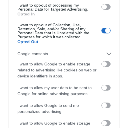
katasztrófát jelképezik. Ahogy a rendező a színház
I want to opt-out of processing my
Personal Data for Targeted Advertising.
által megjelenő folyóiratban is részletezi, a Walhalla,
Opted In
az istenek, az óriások és sellők világa ma már nem
sokat jelent a nézőnek, ellenben azt jól átélik, ha
I want to opt-out of Collection, Use,
Retention, Sale, and/or Sharing of my
valaki a megrendelt és elvégzett munkájukért nem
Personal Data that Is Unrelated with the
akar fizetni, ahogy Wotan sem akarja a kialkudott
Purposes for which it was collected.
díjat megadni Fafnernek és Fasoltnak.
Opted Out
Google consents
I want to allow Google to enable storage
"Mindezt - szerintem - érdemes komikusan
related to advertising like cookies on web or
megfogalmazni, sokat nevetünk a próbákon" -
device identifiers in apps.
jegyezte meg.
I want to allow my user data to be sent to
Google for online advertising purposes.
A premierhez december 15-én nemzetközi
I want to allow Google to send me
konferencia csatlakozik, amelynek egyik előadója
personalized advertising.
Nicholas Vázsonyi,
a Columbia Egyetem
professzora,
Vázsonyi Bálint
zongoraművész,
I want to allow Google to enable storage