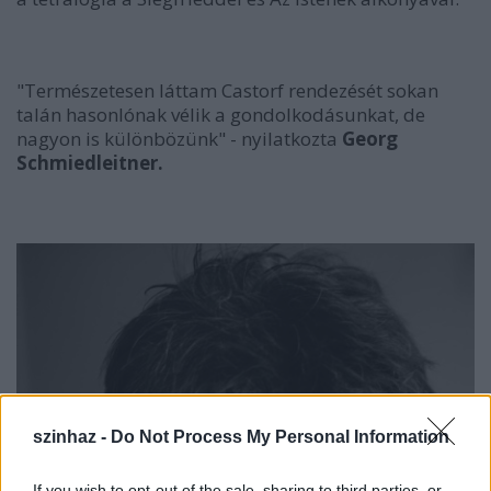
"Természetesen láttam Castorf rendezését sokan
talán hasonlónak vélik a gondolkodásunkat, de
nagyon is különbözünk" - nyilatkozta
Georg
Schmiedleitner.
szinhaz -
Do Not Process My Personal Information
If you wish to opt-out of the sale, sharing to third parties, or