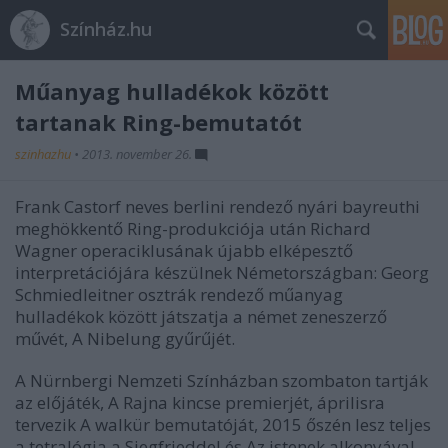
Színház.hu
Műanyag hulladékok között
tartanak Ring-bemutatót
szinhazhu
•
2013. november 26.
Frank Castorf neves berlini rendező nyári bayreuthi
meghökkentő Ring-produkciója után Richard
Wagner operaciklusának újabb elképesztő
interpretációjára készülnek Németországban: Georg
Schmiedleitner osztrák rendező műanyag
hulladékok között játszatja a német zeneszerző
művét, A Nibelung gyűrűjét.
A Nürnbergi Nemzeti Színházban szombaton tartják
az előjáték, A Rajna kincse premierjét, áprilisra
tervezik A walkür bemutatóját, 2015 őszén lesz teljes
a tetralógia a Siegfrieddel és Az istenek alkonyával.