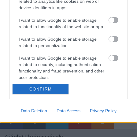
publicista fia lesz.
related to analytics like cookies on web or
device identifiers in apps.
I want to allow Google to enable storage
Schmiedleitner szülővárosában, Linzben
related to functionality of the website or app.
társalapítója és művészeti igazgatója volt a Phoenix
Theaternek. 1996-ig dolgozott a kísérleti
I want to allow Google to enable storage
együttesben, azóta szabadúszóként dolgozott
related to personalization.
Grazban, Weimarban, Klagenfurtban, Bécsben,
I want to allow Google to enable storage
Bochumban. Visszatérő vendége a nürnbergi
related to security, including authentication
színháznak, Verdi Macbethjét, Richard Strauss
functionality and fraud prevention, and other
Elektráját és Mozart Don Giovanniját rendezte az
user protection.
előző évadokban.
CONFIRM
Data Deletion
Data Access
Privacy Policy
Ajánlott bejegyzések: