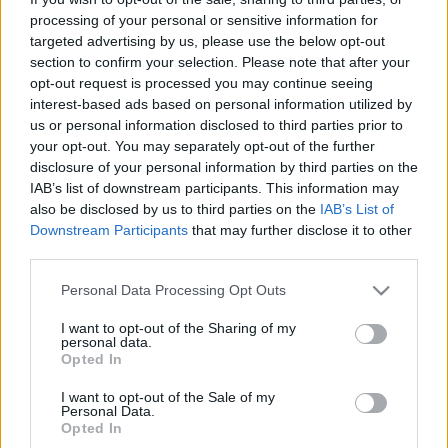
processing of your personal or sensitive information for
targeted advertising by us, please use the below opt-out
section to confirm your selection. Please note that after your
opt-out request is processed you may continue seeing
interest-based ads based on personal information utilized by
us or personal information disclosed to third parties prior to
your opt-out. You may separately opt-out of the further
disclosure of your personal information by third parties on the
IAB’s list of downstream participants. This information may
also be disclosed by us to third parties on the
IAB’s List of
Downstream Participants
that may further disclose it to other
third parties.
Please note that this website/app uses one or more Google
Personal Data Processing Opt Outs
services and may gather and store information including but
not limited to your visit or usage behaviour. You may click to
I want to opt-out of the Sharing of my
personal data.
grant or deny consent to Google and its third-party tags to
Opted In
use your data for below specified purposes in below Google
consent section.
I want to opt-out of the Sale of my
Personal Data.
Stefan Brandtmayr
színpadképében a Rajnán úszó
Opted In
csillogó műanyag palackok a közeledő ökológiai