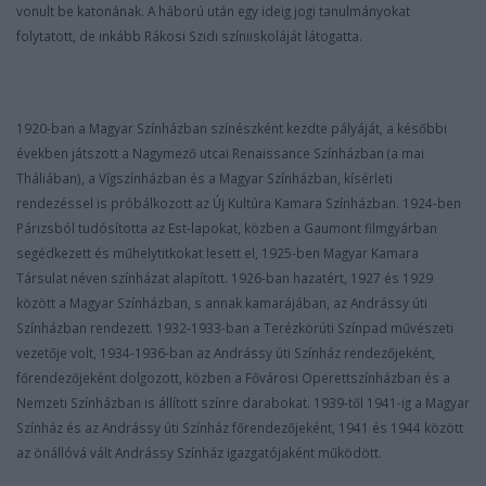
vonult be katonának. A háború után egy ideig jogi tanulmányokat
folytatott, de inkább Rákosi Szidi színiiskoláját látogatta.
1920-ban a Magyar Színházban színészként kezdte pályáját, a későbbi
években játszott a Nagymező utcai Renaissance Színházban (a mai
Tháliában), a Vígszínházban és a Magyar Színházban, kísérleti
rendezéssel is próbálkozott az Új Kultúra Kamara Színházban. 1924-ben
Párizsból tudósította az Est-lapokat, közben a Gaumont filmgyárban
segédkezett és műhelytitkokat lesett el, 1925-ben Magyar Kamara
Társulat néven színházat alapított. 1926-ban hazatért, 1927 és 1929
között a Magyar Színházban, s annak kamarájában, az Andrássy úti
Színházban rendezett. 1932-1933-ban a Terézkörúti Színpad művészeti
vezetője volt, 1934-1936-ban az Andrássy úti Színház rendezőjeként,
főrendezőjeként dolgozott, közben a Fővárosi Operettszínházban és a
Nemzeti Színházban is állított színre darabokat. 1939-től 1941-ig a Magyar
Színház és az Andrássy úti Színház főrendezőjeként, 1941 és 1944 között
az önállóvá vált Andrássy Színház igazgatójaként működött.