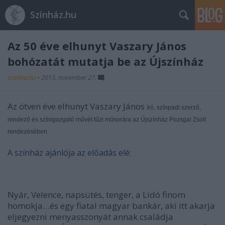
Színház.hu
Az 50 éve elhunyt Vaszary János
bohózatát mutatja be az Újszínház
szinhazhu
•
2013. november 27.
Az ötven éve elhunyt Vaszary János
író, színpadi szerző,
rendező és színigazgató művét tűzi műsorára az Újszínház Pozsgai Zsolt
rendezésében.
A színház ajánlója az előadás elé:
Nyár, Velence, napsütés, tenger, a Lidó finom
homokja…és egy fiatal magyar bankár, aki itt akarja
eljegyezni menyasszonyát annak családja