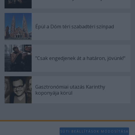
Épül a Dóm téri szabadtéri színpad
"Csak engedjenek át a határon, jövünk!"
Gasztronómiai utazás Karinthy
koponyája körül
SÜTI BEÁLLÍTÁSOK MÓDOSÍTÁSA