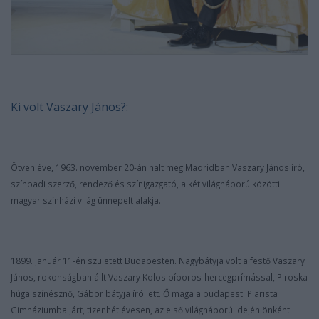
Ki volt Vaszary János?:
Ötven éve, 1963. november 20-án halt meg Madridban Vaszary János író,
színpadi szerző, rendező és színigazgató, a két világháború közötti
magyar színházi világ ünnepelt alakja.
1899. január 11-én született Budapesten. Nagybátyja volt a festő Vaszary
János, rokonságban állt Vaszary Kolos bíboros-hercegprímással, Piroska
húga színésznő, Gábor bátyja író lett. Ő maga a budapesti Piarista
Gimnáziumba járt, tizenhét évesen, az első világháború idején önként