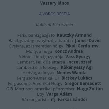
Vaszary János
A VÖRÖS BESTIA
- bohózat két részben -
Félix, bankigazgató
Kautzky Armand
Basil, gazdag magánzó, a barátja
Jánosi Dávid
Evelyne, az ismeretlen hölgy
Pikali Gerda mv.
Molly, a húga
Koncz Andrea
A Hotel Lido igazgatója
Vass György
Lambert, Félix üzlettársa
Incze József
Lambertné, a felesége
Kökényessy Ági
Hedvig, a lányuk
Nemes Wanda
Ferguson Amerikai Úr
Bicskey Lukács
Fergusonné, Amerikai Hölgy
Gregor Bernadett
G.B. Morrison, amerikai pénzember
Nagy Zoltán
Boy
Varga Ádám
Bárzongorista
ifj. Farkas Sándor