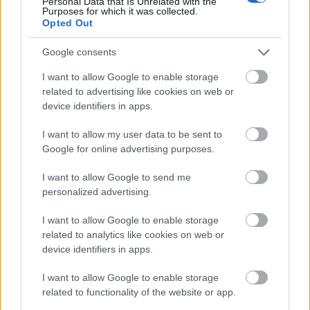
Personal Data that Is Unrelated with the
miatt be kellett zárni.
Purposes for which it was collected.
Opted Out
Google consents
Az 1930-40-es években Vaszary rendezőként és forgatókönyvíróként is
I want to allow Google to enable storage
tevékenykedett, olyan sikeres filmek alkotótársa volt, mint az Egy éj
related to advertising like cookies on web or
Velencében, a Rád bízom a feleségem, a 3:1 a szerelem javára, az Édes
device identifiers in apps.
bosszú, A papucshős, a Pofon az éjszakában, az Erénycsősz, a
Házassággal kezdődik, az Egy nap a világ és mások.
I want to allow my user data to be sent to
Google for online advertising purposes.
A második világháború után őt és jobboldali beállítottságát sohasem
I want to allow Google to send me
personalized advertising.
titkoló feleségét is nyilas-szimpátiával vádolták meg. Többször
letartóztatták és kihallgatták őket, míg 1946-ban sikerült külföldre
I want to allow Google to enable storage
távozniuk, és 1947-ben Spanyolországban telepedtek le. Itt saját
related to analytics like cookies on web or
színjátszó társulatot alapítottak, a színésznő többek között férje
device identifiers in apps.
darabjaiban nyűgözte le spanyol közönségét. Vaszary az emigrációban is
egész sor színdarabot írt spanyol szerzőtársával, Álvaro de la Iglesia
I want to allow Google to enable storage
humoristával közösen. Haláláig kitartott a humoros darabok mellett,
related to functionality of the website or app.
művei közül kimagaslik A meggyilkolt asszony esete című vígjáték.