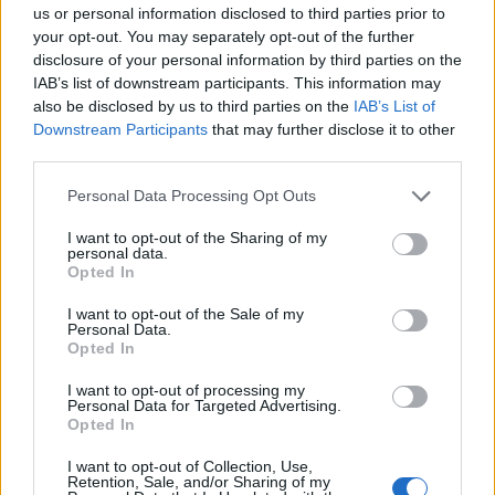
us or personal information disclosed to third parties prior to
your opt-out. You may separately opt-out of the further
disclosure of your personal information by third parties on the
IAB’s list of downstream participants. This information may
also be disclosed by us to third parties on the
IAB’s List of
Downstream Participants
that may further disclose it to other
third parties.
Please note that this website/app uses one or more Google
Personal Data Processing Opt Outs
services and may gather and store information including but
Vaszary János a könnyű műfaj avatott művelője volt. Színházainak
not limited to your visit or usage behaviour. You may click to
I want to opt-out of the Sharing of my
personal data.
repertoárját főként hazai és külföldi vígjátékok, bohózatok és kabarék
grant or deny consent to Google and its third-party tags to
Opted In
töltötték ki. Rendezőként színre vitte nemcsak Gábor bátyja, de saját
use your data for below specified purposes in below Google
műveit is (Ma éjjel szabad vagyok, A vörös bestia, Házasság, Angyalt
consent section.
I want to opt-out of the Sale of my
Personal Data.
vettem feleségül, Egy nap a világ, A pénz nem boldogít). A főbb női
Opted In
szerepeket előszeretettel osztotta családtagjaira, Piroska nővérére és
feleségére, az ünnepelt színésznő Muráti Lilire. Társulatába meghívta a
I want to opt-out of processing my
Personal Data for Targeted Advertising.
korszak jeles színészeit, szerepet kapott nála többek között Bilicsi
Opted In
Tivadar, Bulla Elma, Latabár Kálmán, Somogyvári Rudolf és Turai Ida.
Vezetése alatt az Andrássy úti Színház felvirágzott, az egyre viharosabb
I want to opt-out of Collection, Use,
Retention, Sale, and/or Sharing of my
történelmi idők ellenére talpon maradt, de 1944-ben, Budapest ostroma