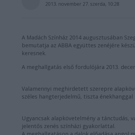
2013. november 27. szerda, 10:28
A Madách Színház 2014 augusztusában Sze
bemutatja az ABBA együttes zenéjére kész
keresnek.
A meghallgatás első fordulójára 2013. dece
Valamennyi meghirdetett szerepre alapköv
széles hangterjedelmű, tiszta énekhanggal 
Ugyancsak alapkövetelmény a tánctudás, val
jelentős zenés színházi gyakorlattal.
A meghallgatáson a dalok előadása angol n