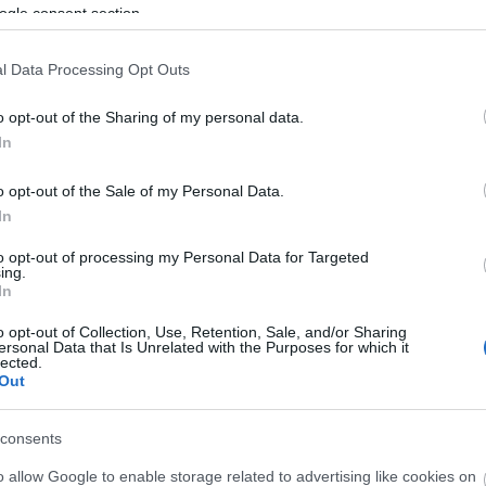
ogle consent section.
l Data Processing Opt Outs
o opt-out of the Sharing of my personal data.
In
o opt-out of the Sale of my Personal Data.
In
to opt-out of processing my Personal Data for Targeted
ing.
In
o opt-out of Collection, Use, Retention, Sale, and/or Sharing
ersonal Data that Is Unrelated with the Purposes for which it
lected.
eres építész
Out
consents
o allow Google to enable storage related to advertising like cookies on