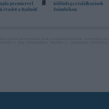
upla premierrel
Különleges találkozások
új évadot a Radnóti
Zsámbékon
lói tartalomnak minősülnek, értük a
szolgáltatás technikai
üzemeltetője sem
n forduljon a blog szerkesztőjéhez. Részletek a
Felhasználási feltételekben