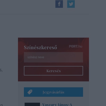
Színészkereső
s,
Keresés
Jegyvásárlás
en
Vaszary János: A