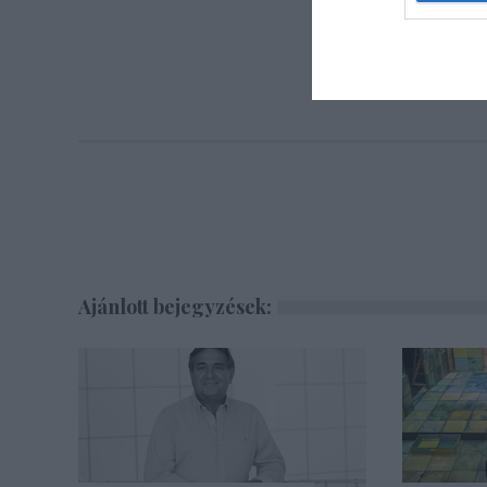
Jegyv
http://sze
Ajánlott bejegyzések: