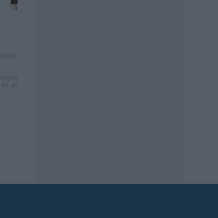
milyen
és az