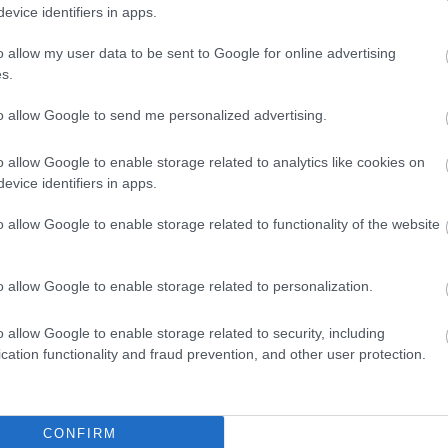
evice identifiers in apps.
o allow my user data to be sent to Google for online advertising
s.
tolt
to allow Google to send me personalized advertising.
o allow Google to enable storage related to analytics like cookies on
evice identifiers in apps.
son, kérjük, jelentkezzen 2013. december 9-ig
o allow Google to enable storage related to functionality of the website
 alábbi telefonszámok egyikén:
o allow Google to enable storage related to personalization.
o allow Google to enable storage related to security, including
cation functionality and fraud prevention, and other user protection.
CONFIRM