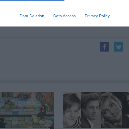
ásárlás az előadásra:
gediszabadteri.jegy.hu/
Data Deletion
Data Access
Privacy Policy