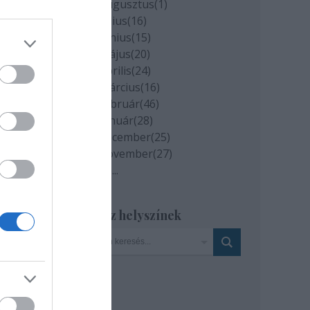
2020 augusztus
(
1
)
2020 július
(
16
)
2020 június
(
15
)
2020 május
(
20
)
2020 április
(
24
)
2020 március
(
16
)
2020 február
(
46
)
2020 január
(
28
)
2019 december
(
25
)
2019 november
(
27
)
Tovább
...
Szinház helyszínek