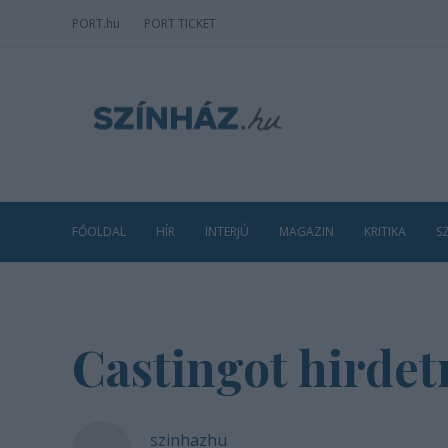
PORT
.hu
PORT TICKET
FŐOLDAL
HÍR
INTERJÚ
MAGAZIN
KRITIKA
S
Castingot hirde
szinhazhu