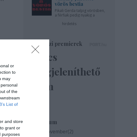
vörös bestia
Pikali Gerda talpig vörösben,
a férfiak pedig nyakig a
pácban - az Újszínházban!
hirdetés
Színházi premierek
Nincs
sonal or
megjeleníthető
ection to
ou may
elem
 personal
out of the
 downstream
B’s List of
Archívum
er and store
to grant or
2020 november
(
2
)
ed purposes