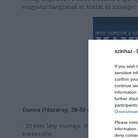
magyarul hangzanak el. Kottát és szöveget 
szinhaz -
If you wish 
sensitive in
confirm you
continue se
information 
further disc
participants
Donna (főszerep, 38-50 éves)
Downstream 
Please note
- 20 éves lány mamája, dinamikus, vonzó, s
information 
énekesnője
deny consent