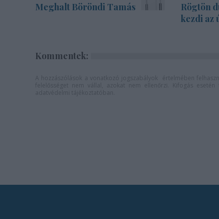
Meghalt Böröndi Tamás
Rögtön d
kezdi az 
Kommentek:
A hozzászólások a
vonatkozó jogszabályok
értelmében felhaszná
felelősséget nem vállal, azokat nem ellenőrzi. Kifogás eseté
adatvédelmi tájékoztatóban
.