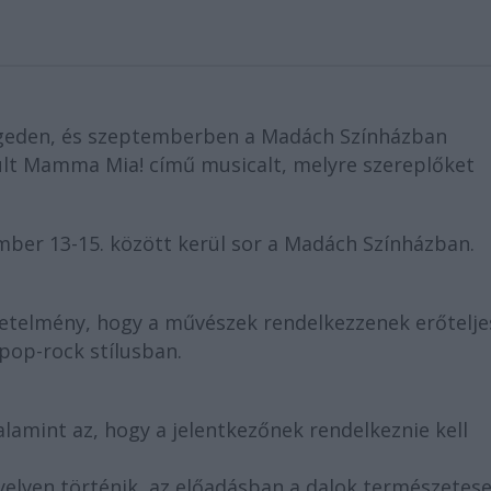
geden, és szeptemberben a Madách Színházban
ült Mamma Mia! című musicalt, melyre szereplőket
mber 13-15. között kerül sor a Madách Színházban.
etelmény, hogy a művészek rendelkezzenek erőtelje
pop-rock stílusban.
amint az, hogy a jelentkezőnek rendelkeznie kell
yelven történik, az előadásban a dalok természetes