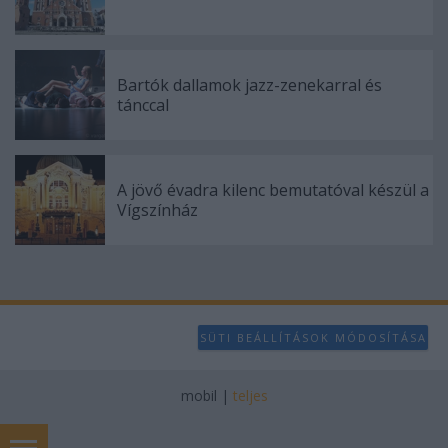
Bartók dallamok jazz-zenekarral és
tánccal
A jövő évadra kilenc bemutatóval készül a
Vígszínház
SÜTI BEÁLLÍTÁSOK MÓDOSÍTÁSA
mobil
|
teljes