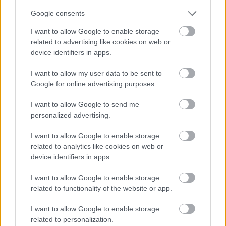
elcsodálkoztak rajta, hogy egy nő sincs benne. Ezt
Google consents
szóba is hoztuk, és az volt a válasz, hogy ez
mégiscsak a fősodorról és a lap történetéről szól,
I want to allow Google to enable storage
úgyhogy végül mindössze egy levél került bele
related to advertising like cookies on web or
Kaffka Margittól, de több nő által írt szöveg nem.
device identifiers in apps.
Engem viszont nagyon érdekelt, hogy milyen nők
kötődtek még a Nyugathoz, elkezdtem foglalkozni
I want to allow my user data to be sent to
ezzel, és egyszer csak felhívott Mácsai Pál, hogy ő is
Google for online advertising purposes.
gondolkodott ezen a kérdésen, és nincs-e kedvem
I want to allow Google to send me
valami színpadi anyagot összerakni ebből. Úgyhogy
personalized advertising.
nekiláttam, és majdnem két évig olvastam,
válogattam, majd egy idő után bekapcsolódott a
I want to allow Google to enable storage
munkába Mácsai Pál, aki a nőNyugat rendezője,
related to analytics like cookies on web or
illetve Ari-Nagy Barbara dramaturg is, akinek
device identifiers in apps.
nagyon sokat köszönhet a végleges példány és az
előadás" - árulta el
Bíró Kriszta
, akinek nyáron
I want to allow Google to enable storage
jelent meg harmadik saját, Fércmű című kötete.
related to functionality of the website or app.
"Nem szoktam azt mondani magamról, hogy író
I want to allow Google to enable storage
vagyok. Nehéz önmagamat definiálni, mert
related to personalization.