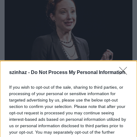
szinhaz -
Do Not Process My Personal Information
Bíró Kriszta a nőNyugat c. előadásban
If you wish to opt-out of the sale, sharing to third parties, or
processing of your personal or sensitive information for
targeted advertising by us, please use the below opt-out
"Nem azt jelenti, hogy éjjel-nappal egymás mellett
section to confirm your selection. Please note that after your
vagyunk, és mindent tudunk a másikról, hanem
opt-out request is processed you may continue seeing
olyan kapcsolat, amelyben ismerjük annyira a másik
interest-based ads based on personal information utilized by
sorsát, hogy tudjuk, mikor nem szabad valakinek az
us or personal information disclosed to third parties prior to
integritását megsérteni, és mikor van az, amikor
your opt-out. You may separately opt-out of the further