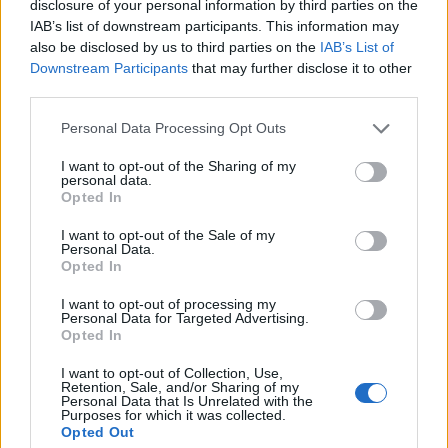
viszont meg kell fogni a kezét, és segíteni kell neki. A
disclosure of your personal information by third parties on the
társulati lét azt jelenti, hogy van egy csapat ember,
IAB’s list of downstream participants. This information may
akik nem feltétlenül a legjobb barátok, de
also be disclosed by us to third parties on the
IAB’s List of
nagyszerűen tudnak egymással dolgozni, mert közös
Downstream Participants
that may further disclose it to other
az ízlésük. Tudnak egymásnak újat nyújtani egy-egy
third parties.
próbán, vagy előadáson" - fejtette ki a színésznő, aki
Please note that this website/app uses one or more Google
Personal Data Processing Opt Outs
szerint a színház kísérletező kedve a
services and may gather and store information including but
darabválsztásban is megmutatkozik. "Sokszor olyan
not limited to your visit or usage behaviour. You may click to
I want to opt-out of the Sharing of my
anyaghoz is mer nyúlni a színház, amiről első blikkre
personal data.
grant or deny consent to Google and its third-party tags to
könnyen gondolhatja az ember, hogy ugyan már,
Opted In
use your data for below specified purposes in below Google
arra ki fog bejönni. És aztán mégis működik" - tette
consent section.
I want to opt-out of the Sale of my
hozzá.
Personal Data.
Opted In
Annak kapcsán, hogy a kritikusok is elismerték
I want to opt-out of processing my
különdíjukkal a Thália Színházban futó nőNyugat
Personal Data for Targeted Advertising.
című előadását, amelyet ő állított össze, és
Opted In
amelyben szerepel is, elmondta: "Hogy érthetővé
váljon, miért kezdett el foglalkoztatni a téma, a
I want to opt-out of Collection, Use,
Retention, Sale, and/or Sharing of my
Nyugat 2008-1908 című előadásunk
Personal Data that Is Unrelated with the
Purposes for which it was collected.
olvasópróbájáig kell visszanyúlni, ahol az anyag
Opted Out
elolvasása után nem csak én, de a többiek is