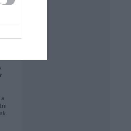
A
r
 a
tni
nak