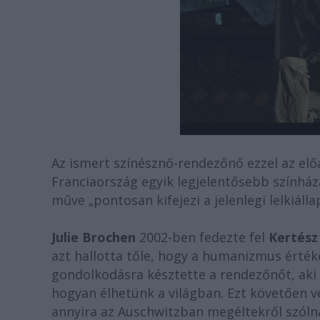
Az ismert színésznő-rendezőnő ezzel az elő
Franciaország egyik legjelentősebb színházá
műve „pontosan kifejezi a jelenlegi lelkiálla
Julie Brochen
2002-ben fedezte fel
Kertész
azt hallotta tőle, hogy a humanizmus értéke
gondolkodásra késztette a rendezőnőt, aki 
hogyan élhetünk a világban. Ezt követően v
annyira az Auschwitzban megéltekről szólna