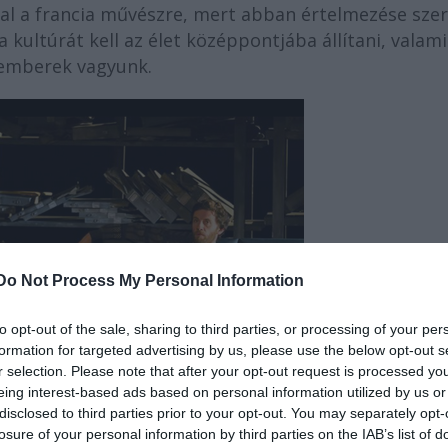
al a francia művészre, mert abban értelmezése szer
 kultúrát kell az élet középpontjába állítani, valam
y emberek vagyunk.
Do Not Process My Personal Information
to opt-out of the sale, sharing to third parties, or processing of your per
formation for targeted advertising by us, please use the below opt-out s
r selection. Please note that after your opt-out request is processed y
eing interest-based ads based on personal information utilized by us or
disclosed to third parties prior to your opt-out. You may separately opt-
losure of your personal information by third parties on the IAB’s list of