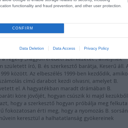
cation functionality and fraud prevention, and other user protection.
CONFIRM
Data Deletion
Data Access
Privacy Policy
a regény „nagyon eredeti szerkezetét”, amelynek
zületett író, B. és szerkesztő barátja, Keserű áll. 
 1999 között. Az elbeszélés 1999-ben kezdődik, amiko
lszámolás című darabot kezdi olvasni, amelyet B.
övetett el. A hagyatékban maradt drámában B.
 baráti köre jövőjét, hogyan csúszik ki majd kezükből
 azt, hogy a szerkesztő hogyan próbálja meg felkuta
serű fokozatosan érti meg, hogy a nyomozás B. sorsá
művein keresztül a halhatatlanság gyökereinek