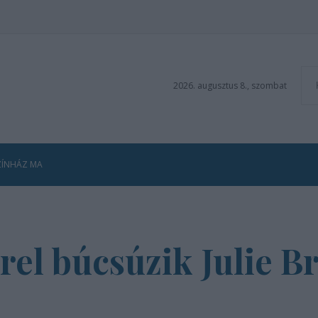
2026. augusztus 8., szombat
ZÍNHÁZ MA
el búcsúzik Julie B