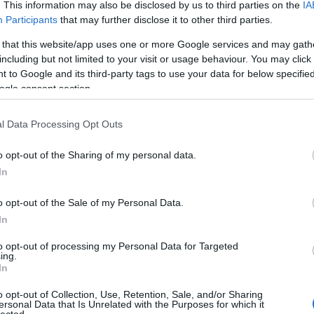
. This information may also be disclosed by us to third parties on the
IA
Participants
that may further disclose it to other third parties.
rző valamennyi regénye megjelent franciául az Actes
 that this website/app uses one or more Google services and may gath
-Huzsvai és Charles Zaremba
fordításában.
including but not limited to your visit or usage behaviour. You may click 
 to Google and its third-party tags to use your data for below specifi
ogle consent section.
l Data Processing Opt Outs
o opt-out of the Sharing of my personal data.
In
o opt-out of the Sale of my Personal Data.
In
to opt-out of processing my Personal Data for Targeted
ing.
In
o opt-out of Collection, Use, Retention, Sale, and/or Sharing
ersonal Data that Is Unrelated with the Purposes for which it
lected.