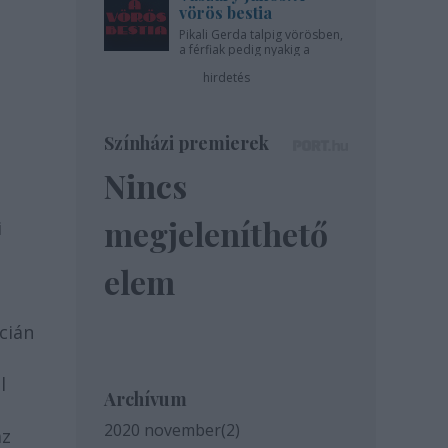
vörös bestia
Pikali Gerda talpig vörösben,
a férfiak pedig nyakig a
pácban - az Újszínházban!
hirdetés
Színházi premierek
Nincs
megjeleníthető
i
elem
cián
l
Archívum
2020 november
(
2
)
az