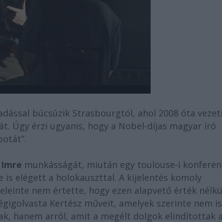
adással búcsúzik Strasbourgtól, ahol 2008 óta vezet
t. Úgy érzi ugyanis, hogy a Nobel-díjas magyar író
potát”.
 Imre
munkásságát, miután egy toulouse-i konferen
 is elégett a holokauszttal. A kijelentés komoly
eleinte nem értette, hogy ezen alapvető érték nélkü
égigolvasta Kertész műveit, amelyek szerinte nem is
k, hanem arról, amit a megélt dolgok elindítottak 