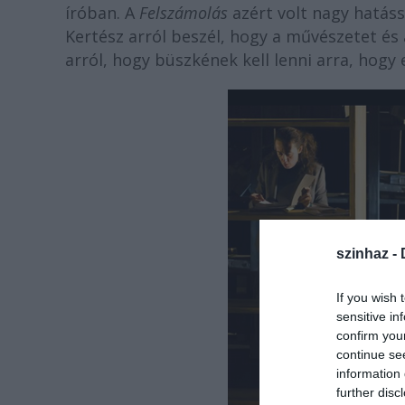
íróban. A
Felszámolás
azért volt nagy hatáss
Kertész arról beszél, hogy a művészetet és a
arról, hogy büszkének kell lenni arra, hog
szinhaz -
If you wish 
sensitive in
confirm you
continue se
information 
further disc