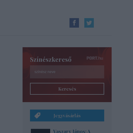
Színészkereső
Keresés
Jegyvásárlás
Vaszary János: A