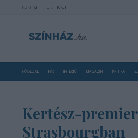
PORT
.hu
PORT TICKET
FŐOLDAL
HÍR
INTERJÚ
MAGAZIN
KRITIKA
S
Kertész-premierr
Strasbourgban