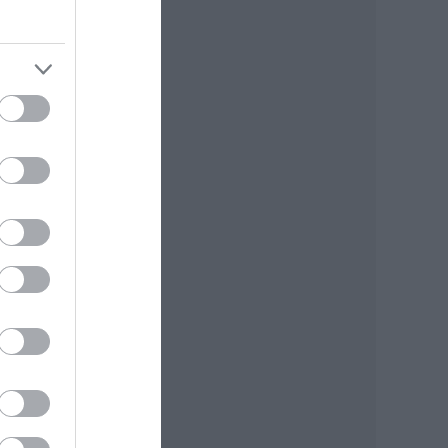
el
ja
 a
ani
gel
ünk