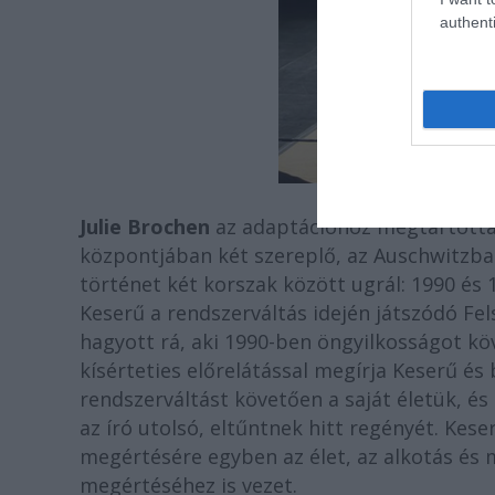
authenti
Julie Brochen
az adaptációhoz megtartotta 
központjában két szereplő, az Auschwitzban s
történet két korszak között ugrál: 1990 és
Keserű a rendszerváltás idején játszódó Fe
hagyott rá, aki 1990-ben öngyilkosságot k
kísérteties előrelátással megírja Keserű és
rendszerváltást követően a saját életük, és
az író utolsó, eltűntnek hitt regényét. Ke
megértésére egyben az élet, az alkotás és 
megértéséhez is vezet.