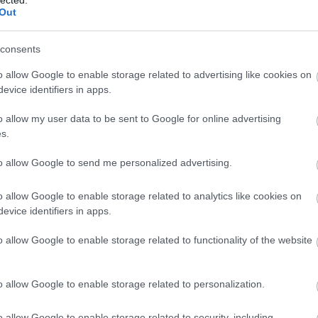
Out
re, amelyet őrzök róla: lényegi, egyszerű, szeretett
gséggel nyitja meg a mélységeket. Vagyis nem is nyit
consents
rős és okos idegenvezetőként tekintünk rá, akinek
o allow Google to enable storage related to advertising like cookies on
 miközben tisztában vagyunk azzal, hogy a mélység
evice identifiers in apps.
t és láttat meg velünk, amiket nem akarunk meghall
o allow my user data to be sent to Google for online advertising
ljuk azokat, megértjük, hogy mennyire építő jelleg
s.
kra, hogy mennyire szükségünk van minderre az élet
ában a rendezőnő.
to allow Google to send me personalized advertising.
o allow Google to enable storage related to analytics like cookies on
evice identifiers in apps.
o allow Google to enable storage related to functionality of the website
o allow Google to enable storage related to personalization.
o allow Google to enable storage related to security, including