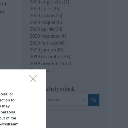
2020 augusztus
(
1
)
int
2020 július
(
16
)
int
2020 június
(
15
)
2020 május
(
20
)
2020 április
(
24
)
2020 március
(
16
)
2020 február
(
46
)
2020 január
(
28
)
2019 december
(
25
)
2019 november
(
27
)
Tovább
...
Szinház helyszínek
sonal or
ection to
ou may
 personal
out of the
 downstream