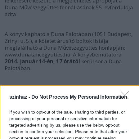
felkérésére készült, a megjelentetés apropóját a
Duna Művészegyüttes fennállásának 55. évfordulója
adta.
A könyv kapható a Duna Palotában (1051 Budapest,
Zrínyi u. 5.), a kötetet árusító boltok listája
megtalálható a Duna Művészegyüttes honlapján:
www.dunatancegyuttes.hu. A könyvbemutatóra
2014. január 14-én, 17 órától
kerül sor a Duna
Palotában.
szinhaz -
Do Not Process My Personal Information
If you wish to opt-out of the sale, sharing to third parties, or
processing of your personal or sensitive information for
targeted advertising by us, please use the below opt-out
section to confirm your selection. Please note that after your
opt-out request is processed you may continue seeing