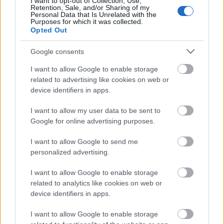
I want to opt-out of Collection, Use,
Retention, Sale, and/or Sharing of my
„Úgy tűnik, az ember számára mindig is kihívás volt
Personal Data that Is Unrelated with the
Purposes for which it was collected.
és marad egy történet, éspedig bármiféle történet
Opted Out
elfogulatlan, hiteles rögzítése, talán mert a
történetet élő mindenkori közösségre s benne az
Google consents
egyénre is gondolva egy meglehetősen bizonytalan,
sok szempontból relatív kategóriáról van szó.
I want to allow Google to enable storage
Nyilván ezért van annyiféle, időtől / korszaktól és
related to advertising like cookies on web or
személytől függő interpretációja a dolgoknak,
device identifiers in apps.
legyen szó akár magánjellegű, akár politikai-
társadalmi súlyú, vagy egyenesen történelmi léptékű
I want to allow my user data to be sent to
eseményről. Mégis, mit lehet tenni, mi marad
Google for online advertising purposes.
lehetőségként annak, aki belefog egy történet
I want to allow Google to send me
fölfejtésébe, tudva, hogy bármelyik utat is választja,
personalized advertising.
mindig újabb ösvények nyílnak előtte, újabb
kényszerű döntésekkel? Mert még a
I want to allow Google to enable storage
legegyszerűbbnek tűnő kérdések sem olyan
related to analytics like cookies on web or
egyszerűek, ha tárgya eleve sokágú, többszörös
device identifiers in apps.
nekifutású alakzat, ráadásul a lehetséges
forrásanyagokat illetően történelmi okokból sem
I want to allow Google to enable storage
mindig egységesen kezelt időszak(ok)hoz