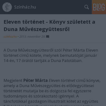
Színház.hu
Eleven történet - Könyv született a
Duna Művészegyüttesről
szinhazhu
•
2013. november 29.
A Duna Művészegyüttesről szól Péter Márta Eleven
történet című kötete, melynek bemutatóját január
14-én, 17 órától tartják a Duna Palotában.
Megjelent
Péter Márta
Eleven történet
című könyve,
amely a Duna Művészegyüttes és elődegyüttesei
történetét mutatja be és dolgozza fel egyszerre
tudományos és szórakoztató igénnyel. A
táncfotókkal gazdagon illusztrált kötet az együttes