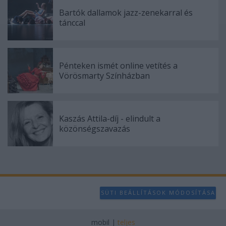
Bartók dallamok jazz-zenekarral és
tánccal
Pénteken ismét online vetítés a
Vörösmarty Színházban
Kaszás Attila-díj - elindult a
közönségszavazás
SÜTI BEÁLLÍTÁSOK MÓDOSÍTÁSA
mobil
|
teljes