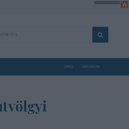
APRÓ
ARCHÍVUM
tvölgyi