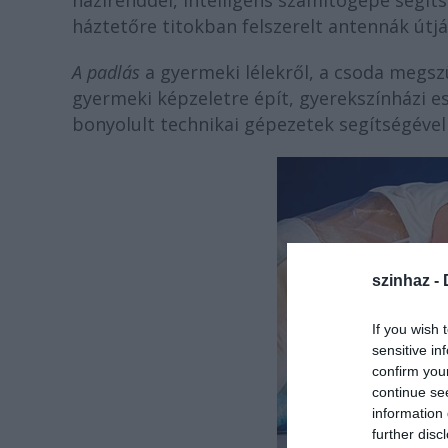
házirenddel, intelligens számítógépe segít
háztetőre titokban felszerelt antennák útjá
A padlás
a gyermeki lélekről, a csoda megsz
gyermeki képzeletre épít, gyerekszínházi e
bonyolult technikai gépezetek segítségével j
szinhaz -
If you wish 
sensitive in
confirm you
continue se
information 
further disc