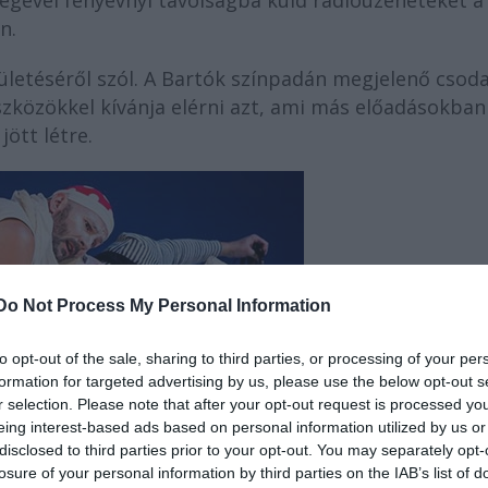
ségével fényévnyi távolságba küld rádióüzeneteket a
n.
ületéséről szól. A Bartók színpadán megjelenő csoda
szközökkel kívánja elérni azt, ami más előadásokban
ött létre.
Do Not Process My Personal Information
to opt-out of the sale, sharing to third parties, or processing of your per
formation for targeted advertising by us, please use the below opt-out s
r selection. Please note that after your opt-out request is processed y
eing interest-based ads based on personal information utilized by us or
disclosed to third parties prior to your opt-out. You may separately opt-
losure of your personal information by third parties on the IAB’s list of