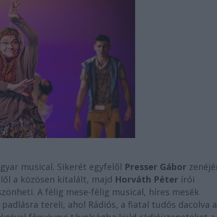
yar musical. Sikerét egyfelől
Presser Gábor
zenéjé
ől a közösen kitalált, majd
Horváth Péter
írói
önheti. A félig mese-félig musical, híres mesék
padlásra tereli, ahol Rádiós, a fiatal tudós dacolva a