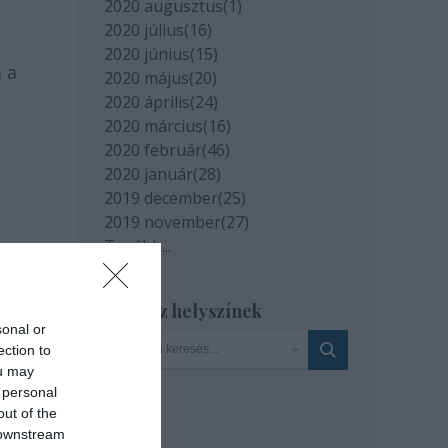
2020 augusztus
(
1
)
2020 július
(
16
)
2020 június
(
15
)
 a
2020 május
(
20
)
2020 április
(
24
)
2020 március
(
16
)
2020 február
(
46
)
2020 január
(
28
)
2019 december
(
25
)
2019 november
(
27
)
Tovább
...
Szinház helyszínek
sonal or
ection to
ou may
 personal
out of the
 downstream