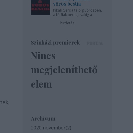
vörös bestia
Pikali Gerda talpig vörösben,
a férfiak pedig nyakig a
pácban - az Újszínházban!
hirdetés
Színházi premierek
Nincs
megjeleníthető
elem
nek,
Archívum
2020 november
(
2
)