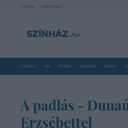
PORT
.hu
PORT TICKET
FŐOLDAL
HÍR
INTERJÚ
MAGAZIN
KRITIKA
S
A padlás - Dunaú
Erzsébettel