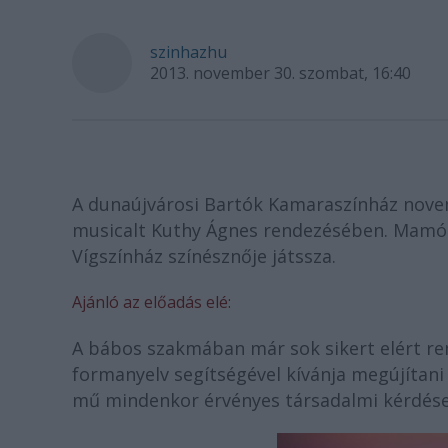
szinhazhu
2013. november 30. szombat, 16:40
A dunaújvárosi Bartók Kamaraszínház novem
musicalt Kuthy Ágnes rendezésében. Mamók
Vígszínház színésznője játssza.
Ajánló az előadás elé:
A bábos szakmában már sok sikert elért r
formanyelv segítségével kívánja megújítani
mű mindenkor érvényes társadalmi kérdései