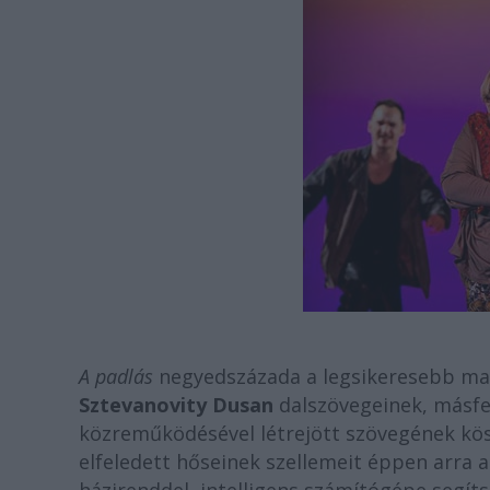
A padlás
negyedszázada a legsikeresebb mag
Sztevanovity Dusan
dalszövegeinek, másfel
közreműködésével létrejött szövegének kösz
elfeledett hőseinek szellemeit éppen arra a 