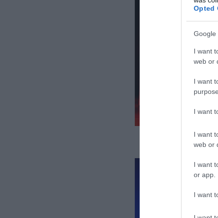
Opted 
Google 
I want t
web or d
I want t
purpose
I want 
I want t
web or d
I want t
or app.
I want t
I want t