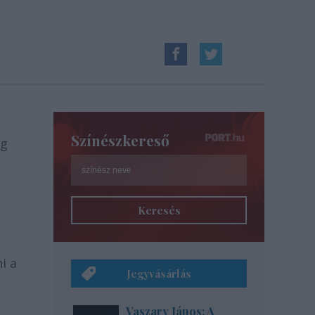
Színészkereső
ig
Keresés
i a
Jegyvásárlás
Vaszary János: A