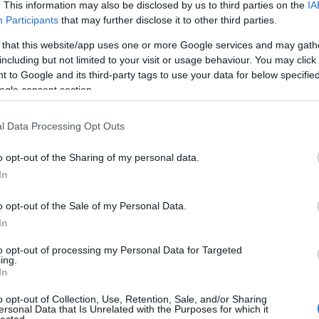
. This information may also be disclosed by us to third parties on the
IA
Participants
that may further disclose it to other third parties.
 that this website/app uses one or more Google services and may gath
ak megfelelően családi színház kíván lenni, olyan
including but not limited to your visit or usage behaviour. You may click 
 keletkezése kapcsán a mű ötletgazdája
Sztevanovit
 to Google and its third-party tags to use your data for below specifi
rettem volna elmondani, hogy a világból sohasem hián
ogle consent section.
nak, ármánykodnak; nem nyerhetnek. Addig nem, a
sak az emlékeinkben. Bármilyen fájdalmas volt
l Data Processing Opt Outs
l,az összetartozás érzése, amit örökül rám hagyta
retne
A padlás
valamennyit továbbadni a közönségne
o opt-out of the Sharing of my personal data.
In
o opt-out of the Sale of my Personal Data.
 személyiség. Méltó utóda az immár az égi társula
In
mamának,
Tábori Nórának.
to opt-out of processing my Personal Data for Targeted
ing.
In
o opt-out of Collection, Use, Retention, Sale, and/or Sharing
ersonal Data that Is Unrelated with the Purposes for which it
lected.