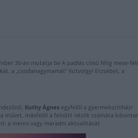
ber 30-án mutatja be A padlás című félig mese-fél
át, a „csodanagymamát” Kútvölgyi Erzsébet, a
endezőnő,
Kuthy Ágnes
egyfelől a gyermekszínházi
 a művet, másfelől a felnőtt nézők számára kibontan
t: a menni vagy maradni aktualitását.