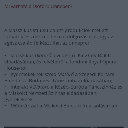
Mi várható a Diótörő Ünnepen?
A klasszikus stílusú balett-produkciók mellett
láthatók lesznek modern feldolgozások is, így az
egész család felkészülhet az ünnepre:
• klasszikus
Diótörő
a világhírű Kiev City Balett
előadásában, és felvételről a londoni Royal Opera
House-tól,
• gyermekeknek szóló
Diótörő
a Szegedi Kortárs
Balett és a Budapest Táncszínház előadásában,
• interaktív
Diótörő
a Közép-Európa Táncszínház és
a Miskolci Nemzeti Színház előadásában,
gyerekeknek,
•
Diótörő
szvit a Miskolci Balett tolmácsolásában.