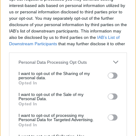
interest-based ads based on personal information utilized by
us or personal information disclosed to third parties prior to
your opt-out. You may separately opt-out of the further
disclosure of your personal information by third parties on the
IAB’s list of downstream participants. This information may
also be disclosed by us to third parties on the
IAB’s List of
Downstream Participants
that may further disclose it to other
third parties.
Please note that this website/app uses one or more Google
Personal Data Processing Opt Outs
services and may gather and store information including but
not limited to your visit or usage behaviour. You may click to
I want to opt-out of the Sharing of my
personal data.
grant or deny consent to Google and its third-party tags to
Opted In
use your data for below specified purposes in below Google
consent section.
I want to opt-out of the Sale of my
Personal Data.
Opted In
Royal Opera House: Diótörő
I want to opt-out of processing my
Personal Data for Targeted Advertising.
december 20. -
11 óra, Játékszín
Mit csinálsz, ha
Opted In
Diótörőt játszunk?