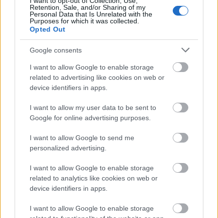
I want to opt-out of Collection, Use,
Interaktív, játékos előadás gyerekeknek a Miskolci
Retention, Sale, and/or Sharing of my
Nemzeti Színház művészeinek közreműködésével
Personal Data that Is Unrelated with the
Purposes for which it was collected.
Opted Out
16 óra, Játékszín
NégyNEGYED -
A Miskolci Balett
előadása
Google consents
Koreográfusok:
Kerényi Miklós Dávid, Góbi Rita,
Kulcsár Noémi, Újvári Milán
I want to allow Google to enable storage
related to advertising like cookies on web or
device identifiers in apps.
I want to allow my user data to be sent to
Google for online advertising purposes.
I want to allow Google to send me
personalized advertising.
I want to allow Google to enable storage
related to analytics like cookies on web or
device identifiers in apps.
I want to allow Google to enable storage