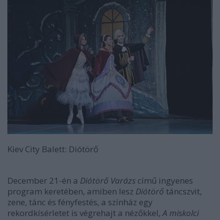
Kiev City Balett: Diótörő
December 21-én a
Diótörő Varázs
című ingyenes
program keretében, amiben lesz
Diótörő
táncszvit,
zene, tánc és fényfestés, a színház egy
rekordkísérletet is végrehajt a nézőkkel,
A miskolci