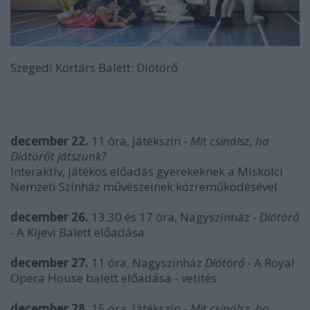
Szegedi Kortárs Balett: Diótörő
december 22.
11 óra, Játékszín -
Mit csinálsz, ha
Diótörőt játszunk?
Interaktív, játékos előadás gyerekeknek a Miskolci
Nemzeti Színház művészeinek közreműködésével
december 26.
13.30 és 17 óra, Nagyszínház -
Diótörő
-
A Kijevi Balett előadása
december 27.
11 óra, Nagyszínház
Diótörő -
A Royal
Opera House balett előadása - vetítés
december 28.
15 óra, Játékszín -
Mit csinálsz, ha