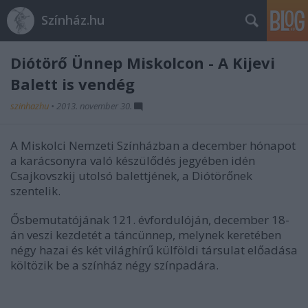
Színház.hu
Diótörő Ünnep Miskolcon - A Kijevi
Balett is vendég
szinhazhu
•
2013. november 30.
A Miskolci Nemzeti Színházban a december hónapot
a karácsonyra való készülődés jegyében idén
Csajkovszkij utolsó balettjének, a Diótörőnek
szentelik.
Ősbemutatójának 121. évfordulóján, december 18-
án veszi kezdetét a táncünnep, melynek keretében
négy hazai és két világhírű külföldi társulat előadása
költözik be a színház négy színpadára.