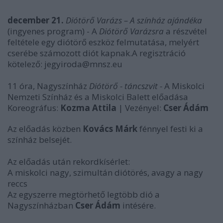
december 21.
Diótörő Varázs – A színház ajándéka
(ingyenes program) - A
Diótörő Varázsra
a részvétel
feltétele egy diótörő eszköz felmutatása, melyért
cserébe számozott diót kapnak.A regisztráció
kötelező: jegyiroda@mnsz.eu
11 óra, Nagyszínház
Diótörő - táncszvit -
A Miskolci
Nemzeti Színház és a Miskolci Balett előadása
Koreográfus:
Kozma Attila
| Vezényel:
Cser Ádám
Az előadás közben
Kovács Márk
fénnyel festi ki a
színház belsejét.
Az előadás után rekordkísérlet:
A miskolci nagy, szimultán diótörés, avagy a nagy
reccs
Az egyszerre megtörhető legtöbb dió a
Nagyszínházban
Cser Ádám
intésére.