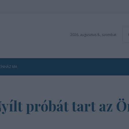
2026. augusztus 8., szombat
ZÍNHÁZ MA
Nyílt próbát tart az 