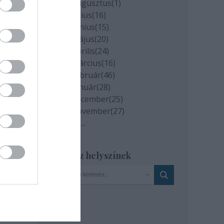
2020 augusztus
(
1
)
2020 július
(
16
)
2020 június
(
15
)
2020 május
(
20
)
2020 április
(
24
)
2020 március
(
16
)
2020 február
(
46
)
2020 január
(
28
)
2019 december
(
25
)
2019 november
(
27
)
Tovább
...
Szinház helyszínek