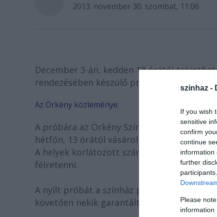
2013. november 30. szombat, 11:06
December 3-án, kedden 18 órától tekinthet
rendezésében készülő produkciója, a Képzel
szinhaz -
Az Örkény közleménye:
If you wish 
sensitive in
A próbára az Örkény Színház jegypénztárá
confirm you
hétfőn, 13 órától vásárolhatók jegyek 500 F
continue se
A helyek korlátozott száma miatt a jegyek
information 
further disc
félretenni.
participants
Downstream 
A nyílt próbát a színház pártolói ingyen tek
Please note
követően nekik garantált helyük van ezen a
information 