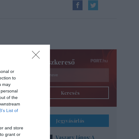
Színészkereső
sonal or
ection to
ou may
 personal
Keresés
out of the
 downstream
B’s List of
Jegyvásárlás
er and store
to grant or
Vaszary János: A