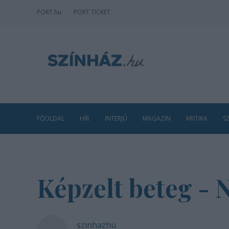
PORT
.hu
PORT TICKET
FŐOLDAL
HÍR
INTERJÚ
MAGAZIN
KRITIKA
S
Képzelt beteg - 
szinhazhu