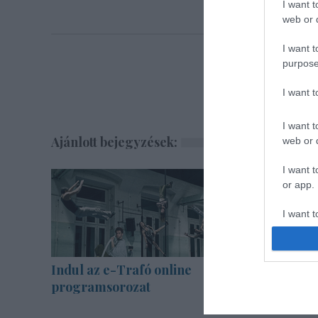
I want t
web or d
I want t
purpose
I want 
I want t
Ajánlott bejegyzések:
web or d
I want t
or app.
I want t
I want t
authenti
Indul az e-Trafó online
Különleg
programsorozat
Zsámbék