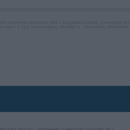
lói tartalomnak minősülnek, értük a
szolgáltatás technikai
üzemeltetője sem
n forduljon a blog szerkesztőjéhez. Részletek a
Felhasználási feltételekben
ékoztató (Port.hu)
Adatkezelési Tájékoztató (Inda-labs Zrt.)