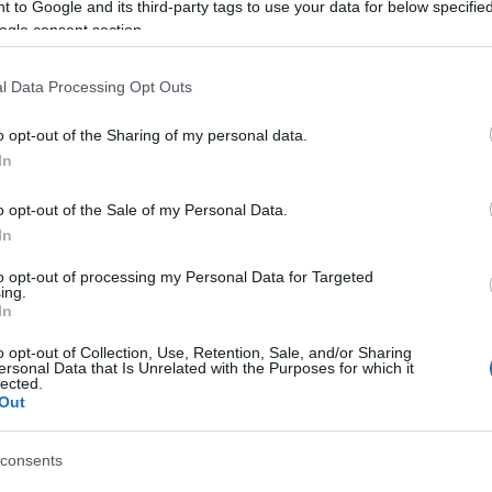
 to Google and its third-party tags to use your data for below specifi
ogle consent section.
l Data Processing Opt Outs
hoz vezet. Ma még megmosolygod
o opt-out of the Sharing of my personal data.
In
aura-köpültet, de ha maholnap
o opt-out of the Sale of my Personal Data.
tán minden szakember csak együttérzőn tárja szét a
In
 hátha esélyt? Mert ki nem nyílt ernyőjű deszantos
to opt-out of processing my Personal Data for Targeted
ing.
In
mi után, ami egy kicsit is
o opt-out of Collection, Use, Retention, Sale, and/or Sharing
ersonal Data that Is Unrelated with the Purposes for which it
gyen az lézerpenge, csakrapióca vagy üszögkalapács. 
lected.
Out
zándékú hidegburkoló-brigádja, azt kívánja, hogy
gy tetszik, de minél hamarabb."
consents