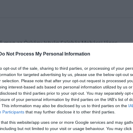
ő meg az Örkény István Színház Mohácsi János
t beteg című előadás nyílt próbája.
Do Not Process My Personal Information
to opt-out of the sale, sharing to third parties, or processing of your per
formation for targeted advertising by us, please use the below opt-out s
ban 2013. december 2-án
r selection. Please note that after your opt-out request is processed y
t-os áron.
eing interest-based ads based on personal information utilized by us or
et nem áll módunkban
disclosed to third parties prior to your opt-out. You may separately opt-
losure of your personal information by third parties on the IAB’s list of
. This information may also be disclosed by us to third parties on the
IA
Participants
that may further disclose it to other third parties.
inthetik meg. A regisztrációt
 that this website/app uses one or more Google services and may gath
z estén az Örkény nézőterén.
including but not limited to your visit or usage behaviour. You may click 