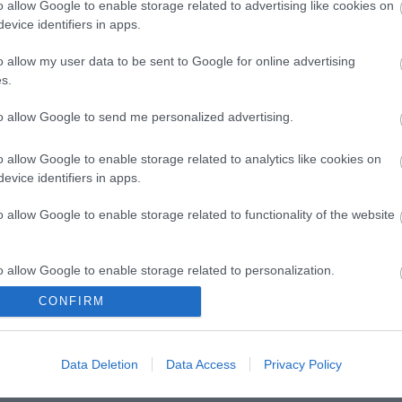
o allow Google to enable storage related to advertising like cookies on
evice identifiers in apps.
o allow my user data to be sent to Google for online advertising
s.
to allow Google to send me personalized advertising.
o allow Google to enable storage related to analytics like cookies on
evice identifiers in apps.
o allow Google to enable storage related to functionality of the website
o allow Google to enable storage related to personalization.
CONFIRM
o allow Google to enable storage related to security, including
cation functionality and fraud prevention, and other user protection.
es találkozások
Épül a Dóm téri szabadtéri
on
színpad
Data Deletion
Data Access
Privacy Policy