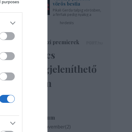
ed purposes
vörös bestia
Pikali Gerda talpig vörösben,
a férfiak pedig nyakig a
pácban - az Újszínházban!
hirdetés
Színházi premierek
Nincs
megjeleníthető
ok
elem
A
Archívum
2020 november
(
2
)