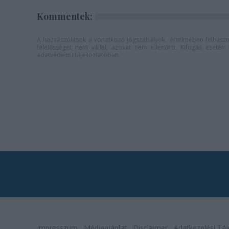
Kommentek:
A hozzászólások a
vonatkozó jogszabályok
értelmében felhaszná
felelősséget nem vállal, azokat nem ellenőrzi. Kifogás eseté
adatvédelmi tájékoztatóban
.
Impresszum
Médiaajánlat
Disclaimer
Adatkezelési Táj