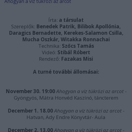
Ahogyan a víz tükrözi az arcot
Írta:
a társulat
Szereplők:
Benedek Patrik, Bilibok Apollónia,
Daragics Bernadette, Kerekes-Salamon Csilla,
Mucha Oszkár, Witakka Ronnachai
Technika:
Szőcs Tamás
Videó:
Stibál Róbert
Rendező:
Fazakas Misi
A turné további állomásai:
November 30. 19:00
Ahogyan a víz tükrözi az arcot
-
Gyöngyös, Mátra Honvéd Kaszinó, táncterem
December 1. 18.00
Ahogyan a víz tükrözi az arcot
-
Hatvan, Ady Endre Könyvtár- Aula
December 2. 13.00
Ahogyan a víz tükrözi az arcot -