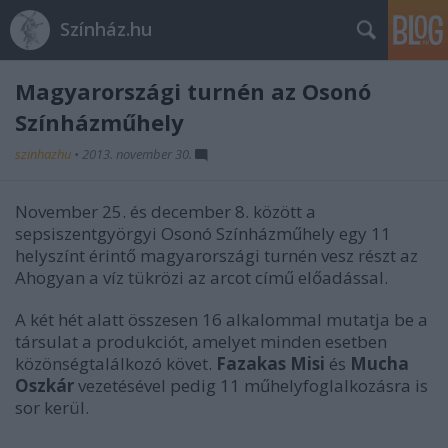
Színház.hu
Magyarországi turnén az Osonó
Színházműhely
szinhazhu
•
2013. november 30.
November 25. és december 8. között a
sepsiszentgyörgyi Osonó Színházműhely egy 11
helyszínt érintő magyarországi turnén vesz részt az
Ahogyan a víz tükrözi az arcot című előadással.
A két hét alatt összesen 16 alkalommal mutatja be a
társulat a produkciót, amelyet minden esetben
közönségtalálkozó követ.
Fazakas Misi
és
Mucha
Oszkár
vezetésével pedig 11 műhelyfoglalkozásra is
sor kerül.