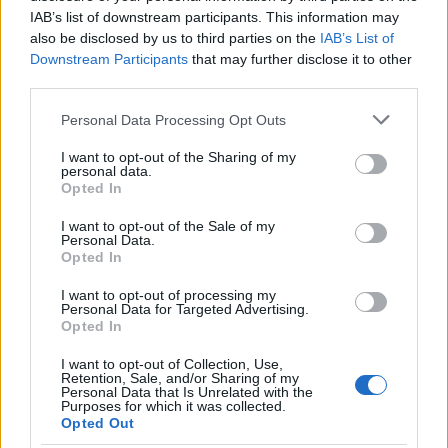
IAB’s list of downstream participants. This information may
also be disclosed by us to third parties on the
IAB’s List of
Downstream Participants
that may further disclose it to other
third parties.
Please note that this website/app uses one or more Google
Personal Data Processing Opt Outs
services and may gather and store information including but
not limited to your visit or usage behaviour. You may click to
I want to opt-out of the Sharing of my
personal data.
grant or deny consent to Google and its third-party tags to
Opted In
use your data for below specified purposes in below Google
consent section.
I want to opt-out of the Sale of my
Personal Data.
Opted In
I want to opt-out of processing my
Personal Data for Targeted Advertising.
Opted In
4.
I want to opt-out of Collection, Use,
Retention, Sale, and/or Sharing of my
Personal Data that Is Unrelated with the
Purposes for which it was collected.
Opted Out