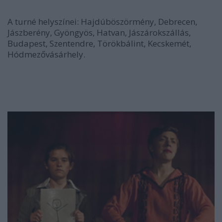
A turné helyszínei: Hajdúböszörmény, Debrecen,
Jászberény, Gyöngyös, Hatvan, Jászárokszállás,
Budapest, Szentendre, Törökbálint, Kecskemét,
Hódmezővásárhely.