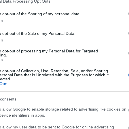
l Data Processing Opt Outs
o opt-out of the Sharing of my personal data.
In
o opt-out of the Sale of my Personal Data.
In
to opt-out of processing my Personal Data for Targeted
ing.
In
elés vétkes - tette hozzá Palacios. De a kulturális
o opt-out of Collection, Use, Retention, Sale, and/or Sharing
alékos visszavágásával együtt ez az intézkedés halál
ersonal Data that Is Unrelated with the Purposes for which it
lected.
Out
consents
lélni, ahogy tudnak. A Renoir madridi mozihálózat
o allow Google to enable storage related to advertising like cookies on
étvégén 50 százalékkal csökkentette a
evice identifiers in apps.
mozik előtt, de ez csak egyszeri kísérlet volt arra, 
ásokra. A árkedvezményes vetítéseket követő napon
o allow my user data to be sent to Google for online advertising