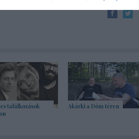
es találkozások
Akárki a Dóm téren
on