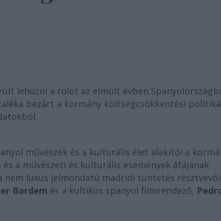
rült lehúzni a rolót az elmúlt évben Spanyolországb
aléka bezárt a kormány költségcsökkentési politiká
datokból.
anyol művészek és a kulturális élet alakítói a korm
a és a művészeti és kulturális események áfájának
úra nem luxus jelmondatú madridi tüntetés résztvevői
ier Bardem
és a kultikus spanyol filmrendező,
Pedr