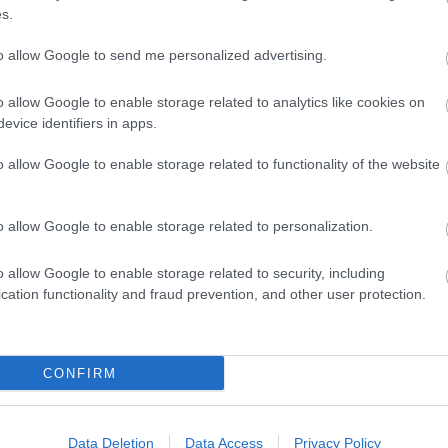
s.
to allow Google to send me personalized advertising.
urót színházra, ha nem tudja, hogy miből fogja fize
o allow Google to enable storage related to analytics like cookies on
dro Palacios. A számok őt igazolják. A spanyolok az
evice identifiers in apps.
vesebbet költöttek kultúrára és művészetre, mint 2
o allow Google to enable storage related to functionality of the website
oriban beismerte: "Nekem se tetszik az adóemelés. D
o allow Google to enable storage related to personalization.
o allow Google to enable storage related to security, including
t vissza lehetne vonni. De lehet, hogy sok kulturáli
cation functionality and fraud prevention, and other user protection.
Forrás
CONFIRM
Data Deletion
Data Access
Privacy Policy