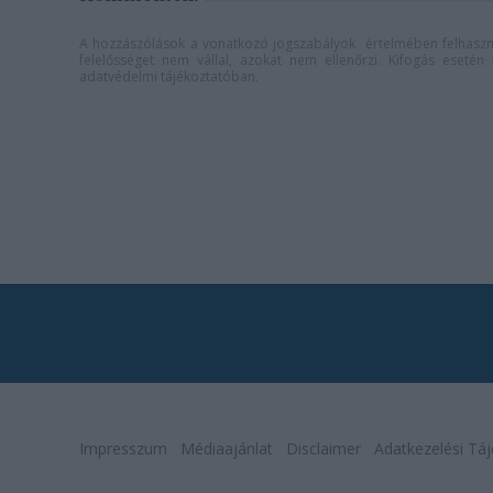
A hozzászólások a
vonatkozó jogszabályok
értelmében felhaszná
felelősséget nem vállal, azokat nem ellenőrzi. Kifogás eseté
adatvédelmi tájékoztatóban
.
Impresszum
Médiaajánlat
Disclaimer
Adatkezelési Táj