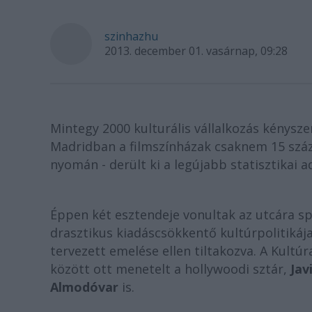
szinhazhu
2013. december 01. vasárnap, 09:28
Mintegy 2000 kulturális vállalkozás kénysze
Madridban a filmszínházak csaknem 15 száz
nyomán - derült ki a legújabb statisztikai a
Éppen két esztendeje vonultak az utcára sp
drasztikus kiadáscsökkentő kultúrpolitikáj
tervezett emelése ellen tiltakozva. A Kult
között ott menetelt a hollywoodi sztár,
Jav
Almodóvar
is.