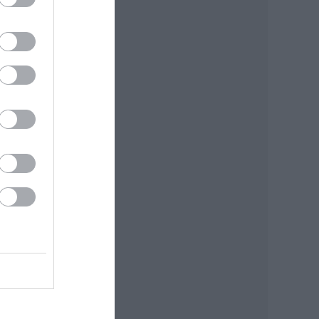
tni a
011-
e a
s
: MTI