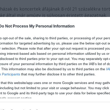
házak és koncertek áfájának 8-ról 21 százalékra tör
g által már amúgy is súlyosan érintett ágazatnak.
al csütörtökön közzétett éves statisztika bizonyítja,
Do Not Process My Personal Information
atban 2011 és 2012 között 24 100 ember veszítette e
to opt-out of the sale, sharing to third parties, or processing of your per
formation for targeted advertising by us, please use the below opt-out s
r selection. Please note that after your opt-out request is processed y
álságban van, a munkanélküliség mára elérte a 25
eing interest-based ads based on personal information utilized by us or
rek olyan, nem létfontosságú dolgokon takarékoskod
disclosed to third parties prior to your opt-out. You may separately opt-
ek" - magyarázta Pedro Palacios kulturális témákra
losure of your personal information by third parties on the IAB’s list of
. This information may also be disclosed by us to third parties on the
IA
 hírügynökség tudósítójának.
Participants
that may further disclose it to other third parties.
 that this website/app uses one or more Google services and may gath
including but not limited to your visit or usage behaviour. You may click 
 to Google and its third-party tags to use your data for below specifi
ogle consent section.