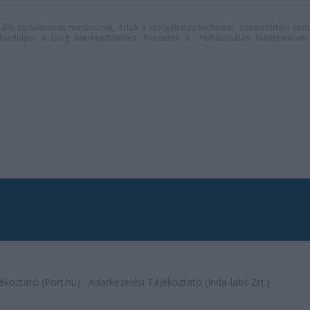
lói tartalomnak minősülnek, értük a
szolgáltatás technikai
üzemeltetője sem
n forduljon a blog szerkesztőjéhez. Részletek a
Felhasználási feltételekben
ékoztató (Port.hu)
Adatkezelési Tájékoztató (Inda-labs Zrt.)