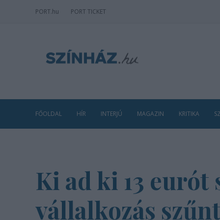
PORT
.hu
PORT TICKET
FŐOLDAL
HÍR
INTERJÚ
MAGAZIN
KRITIKA
S
Ki ad ki 13 eurót
vállalkozás szűn