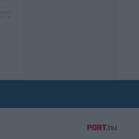
milyen
és az