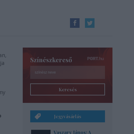
an,
Színészkereső
ja
Keresés
ány
o
Jegyvásárlás
Vaszary János: A