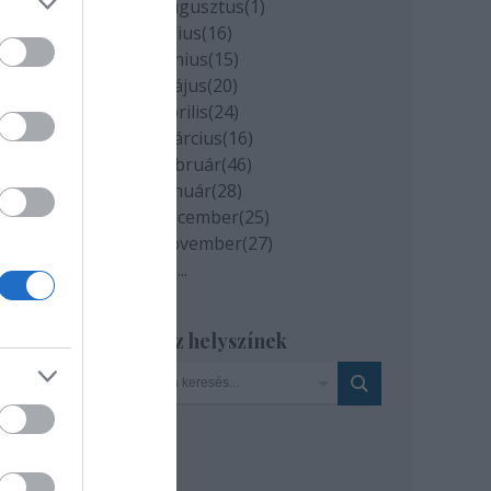
2020 augusztus
(
1
)
2020 július
(
16
)
2020 június
(
15
)
2020 május
(
20
)
2020 április
(
24
)
2020 március
(
16
)
2020 február
(
46
)
2020 január
(
28
)
2019 december
(
25
)
2019 november
(
27
)
Tovább
...
os
Szinház helyszínek
hogy
 a