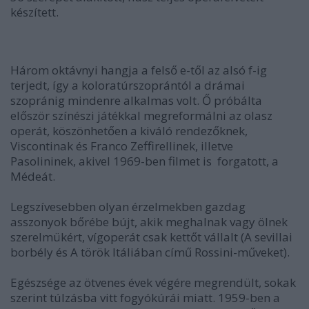
készített.
Három oktávnyi hangja a felső e-től az alsó f-ig
terjedt, így a koloratúrszoprántól a drámai
szopránig mindenre alkalmas volt. Ő próbálta
először színészi játékkal megreformálni az olasz
operát, köszönhetően a kiváló rendezőknek,
Viscontinak és Franco Zeffirellinek, illetve
Pasolininek, akivel 1969-ben filmet is forgatott, a
Médeát.
Legszívesebben olyan érzelmekben gazdag
asszonyok bőrébe bújt, akik meghalnak vagy ölnek
szerelmükért, vígoperát csak kettőt vállalt (A sevillai
borbély és A török Itáliában című Rossini-műveket).
Egészsége az ötvenes évek végére megrendült, sokak
szerint túlzásba vitt fogyókúrái miatt. 1959-ben a