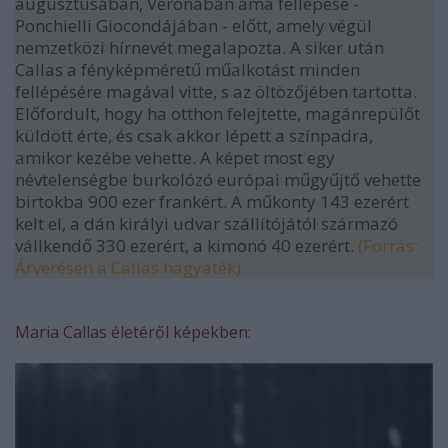
augusztusában, Veronában ama fellépése -
Ponchielli Giocondájában - előtt, amely végül
nemzetközi hírnevét megalapozta. A siker után
Callas a fényképméretű műalkotást minden
fellépésére magával vitte, s az öltözőjében tartotta.
Előfordult, hogy ha otthon felejtette, magánrepülőt
küldött érte, és csak akkor lépett a színpadra,
amikor kezébe vehette. A képet most egy
névtelenségbe burkolózó európai műgyűjtő vehette
birtokba 900 ezer frankért. A műkonty 143 ezerért
kelt el, a dán királyi udvar szállítójától származó
vállkendő 330 ezerért, a kimonó 40 ezerért.
(Forrás:
Árverésen a Callas hagyaték)
Maria Callas életéről képekben: