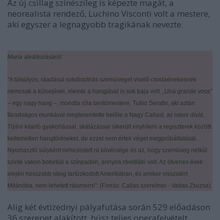
Az új csillag színészileg is képezte magát, a
neorealista rendező, Luchino Visconti volt a mestere,
aki egyszer a legnagyobb tragikának nevezte.
Maria átváltozásáról:
"A túlsúlyos, ráadásul sokdioptriás szemüveget viselő csodaénekesnek
nemcsak a külsejével, eleinte a hangjával is sok baja volt. „Una grande voce”
– egy nagy hang –, mondta róla tanítómestere, Tullio Serafin, aki aztán
fáradságos munkával megteremtette belőle a Nagy Callast, az isteni dívát.
Tízévi kitartó gyakorlással, skálázással sikerült enyhíteni a regiszterek közötti
kellemetlen hangtöréseket, de ezzel nem értek véget megpróbáltatásai.
Nyomasztó súlyként nehezedett rá kövérsége és az, hogy szemüveg nélkül
szinte vakon botorkál a színpadon, annyira rövidlátó volt. Az ötvenes évek
elején hosszabb ideig tartózkodott Amerikában, és amikor visszatért
Milánóba, nem lehetett ráismerni". (
Forrás: Callas szerelmei - Vadas Zsuzsa
)
Alig két évtizednyi pályafutása során 529 előadáson
36 szerepet alakított, húsz teljes operafelvételt