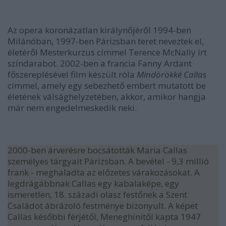
Az opera koronázatlan királynőjéről 1994-ben
Milánóban, 1997-ben Párizsban teret neveztek el,
életéről Mesterkurzus címmel Terence McNally írt
színdarabot. 2002-ben a francia Fanny Ardant
főszereplésével film készült róla
Mindörökké Callas
címmel, amely egy sebezhető embert mutatott be
életének válsághelyzetében, akkor, amikor hangja
már nem engedelmeskedik neki.
2000-ben árverésre bocsátották Maria Callas
személyes tárgyait Párizsban. A bevétel - 9,3 millió
frank - meghaladta az előzetes várakozásokat. A
legdrágábbnak Callas egy kabalaképe, egy
ismeretlen, 18. századi olasz festőnek a Szent
Családot ábrázoló festménye bizonyult. A képet
Callas későbbi férjétől, Meneghinitől kapta 1947