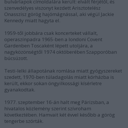
bulvárlapok címoldalára került: elvált férjétől, és
szenvedélyes viszonyt kezdett Arisztotelész
Onasszisz görög hajómágnással, aki végül Jackie
Kennedy miatt hagyta el.
1959-től jobbára csak koncerteket vállalt,
operaszínpadra 1965-ben a londoni Covent
Gardenben Toscaként lépett utoljára, a
nagyközönségtől 1974 októberében Szapporóban
búcsúzott.
Testi-lelki állapotának romlása miatt gyógyszereket
szedett, 1970-ben túladagolás miatt kórházba is
került, ekkor sokan öngyilkossági kísérletre
gyanakodtak.
1977. szeptember 16-án halt meg Párizsban, a
hivatalos közlemény szerint szívroham
következtében. Hamvait két évvel később a görög
tengerbe szórták.