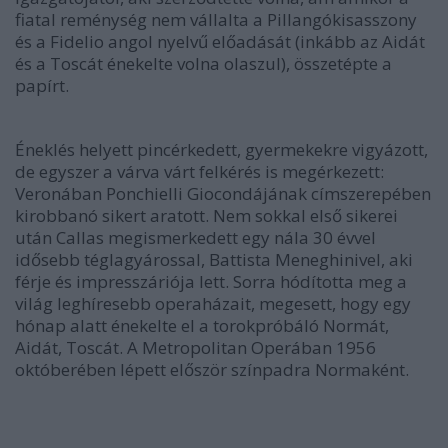
fiatal reménység nem vállalta a Pillangókisasszony
és a Fidelio angol nyelvű előadását (inkább az Aidát
és a Toscát énekelte volna olaszul), összetépte a
papírt.
Éneklés helyett pincérkedett, gyermekekre vigyázott,
de egyszer a várva várt felkérés is megérkezett:
Veronában Ponchielli Giocondájának címszerepében
kirobbanó sikert aratott. Nem sokkal első sikerei
után Callas megismerkedett egy nála 30 évvel
idősebb téglagyárossal, Battista Meneghinivel, aki
férje és impresszáriója lett. Sorra hódította meg a
világ leghíresebb operaházait, megesett, hogy egy
hónap alatt énekelte el a torokpróbáló Normát,
Aidát, Toscát. A Metropolitan Operában 1956
októberében lépett először színpadra Normaként.