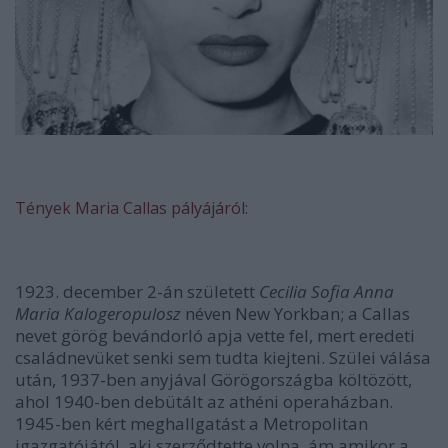
Tények Maria Callas pályájáról:
1923. december 2-án született
Cecilia Sofia Anna
Maria Kalogeropulosz
néven New Yorkban; a Callas
nevet görög bevándorló apja vette fel, mert eredeti
családnevüket senki sem tudta kiejteni. Szülei válása
után, 1937-ben anyjával Görögországba költözött,
ahol 1940-ben debütált az athéni operaházban.
1945-ben kért meghallgatást a Metropolitan
igazgatójától, aki szerződtette volna, ám amikor a