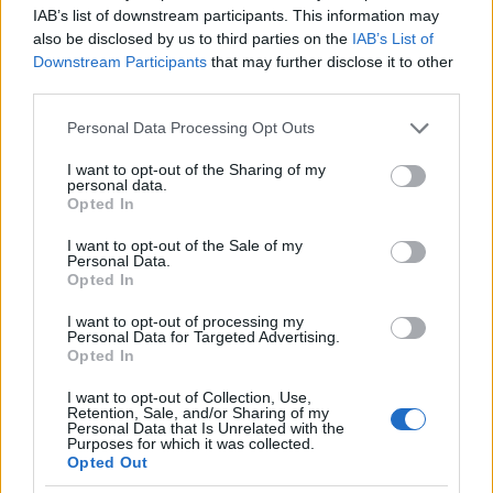
IAB’s list of downstream participants. This information may
also be disclosed by us to third parties on the
IAB’s List of
Downstream Participants
that may further disclose it to other
third parties.
Please note that this website/app uses one or more Google
Personal Data Processing Opt Outs
services and may gather and store information including but
not limited to your visit or usage behaviour. You may click to
I want to opt-out of the Sharing of my
personal data.
grant or deny consent to Google and its third-party tags to
Opted In
use your data for below specified purposes in below Google
consent section.
I want to opt-out of the Sale of my
6.
Personal Data.
Opted In
I want to opt-out of processing my
Personal Data for Targeted Advertising.
Opted In
I want to opt-out of Collection, Use,
Retention, Sale, and/or Sharing of my
Personal Data that Is Unrelated with the
Purposes for which it was collected.
Opted Out