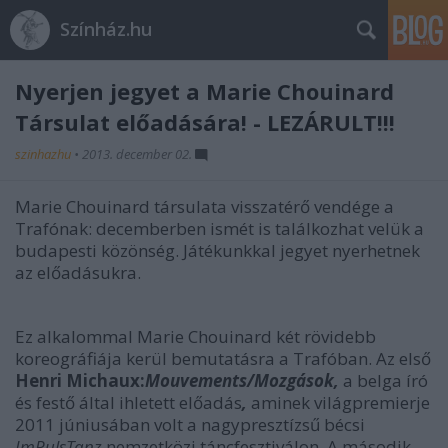
Színház.hu
Nyerjen jegyet a Marie Chouinard
Társulat előadására! - LEZÁRULT!!!
szinhazhu
•
2013. december 02.
Marie Chouinard társulata visszatérő vendége a
Trafónak: decemberben ismét is találkozhat velük a
budapesti közönség. Játékunkkal jegyet nyerhetnek
az előadásukra.
Ez alkalommal Marie Chouinard két rövidebb
koreográfiája kerül bemutatásra a Trafóban. Az első
Henri Michaux:
Mouvements/Mozgások,
a belga író
és festő által ihletett előadás
,
aminek világpremierje
2011 júniusában volt a nagypresztízsű bécsi
ImPulsTanz
nemzetközi táncfesztiválon. A második,