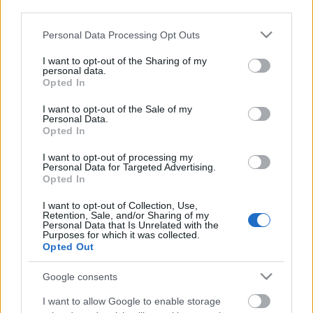
third parties.
Please note that this website/app uses one or more Google
Personal Data Processing Opt Outs
Kérdés:
services and may gather and store information including but
not limited to your visit or usage behaviour. You may click to
I want to opt-out of the Sharing of my
personal data.
grant or deny consent to Google and its third-party tags to
Opted In
use your data for below specified purposes in below Google
Hányadszorra
tér vissza
Marie Chouinard társulata a
consent section.
I want to opt-out of the Sale of my
Trafóba?
Personal Data.
Opted In
I want to opt-out of processing my
Personal Data for Targeted Advertising.
A válaszokat december 5-éig, 12 óráig várjuk a
Opted In
jatek@szinhaz.hu
címre. (
Kérjük tüntessék fel telefonszámukat is,
I want to opt-out of Collection, Use,
hogy értesíteni tudjuk Önöket!)
Retention, Sale, and/or Sharing of my
Personal Data that Is Unrelated with the
Purposes for which it was collected.
Opted Out
A helyesen válaszolók között páros belépőt
Google consents
sorsolunk ki.
I want to allow Google to enable storage