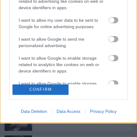
related to advertising like cookies on web or
device identifiers in apps.
I want to allow my user data to be sent to
Google for online advertising purposes.
I want to allow Google to send me
personalized advertising.
I want to allow Google to enable storage
Ajánlott bejegyzések:
related to analytics like cookies on web or
device identifiers in apps.
Nagy sikerrel zárult a Veszprémi Petőfi
I want to allow Google to enable storage
Színház érzékenyítő fesztiválja
CONFIRM
related to functionality of the website or app.
I want to allow Google to enable storage
related to personalization.
Data Deletion
Data Access
Privacy Policy
Akárki a Dóm téren
I want to allow Google to enable storage
related to security, including authentication
functionality and fraud prevention, and other