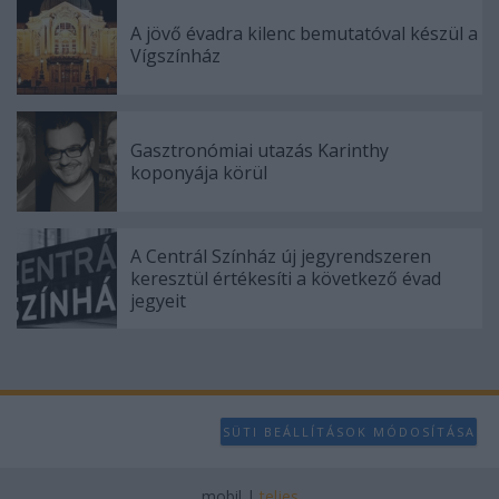
user protection.
A jövő évadra kilenc bemutatóval készül a
Vígszínház
Gasztronómiai utazás Karinthy
koponyája körül
A Centrál Színház új jegyrendszeren
keresztül értékesíti a következő évad
jegyeit
SÜTI BEÁLLÍTÁSOK MÓDOSÍTÁSA
mobil
|
teljes