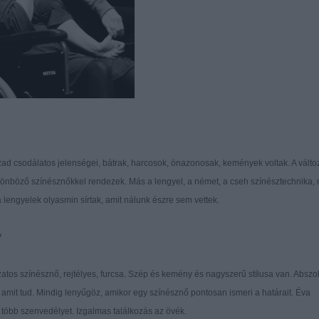
zad csodálatos jelenségei, bátrak, harcosok, önazonosak, kemények voltak. A válto
önböző színésznőkkel rendezek. Más a lengyel, a német, a cseh színésztechnika,
 lengyelek olyasmin sírtak, amit nálunk észre sem vettek.
?
okzatos színésznő, rejtélyes, furcsa. Szép és kemény és nagyszerű stílusa van. Abszo
 amit tud. Mindig lenyűgöz, amikor egy színésznő pontosan ismeri a határait. Éva
több szenvedélyet. Izgalmas találkozás az övék.