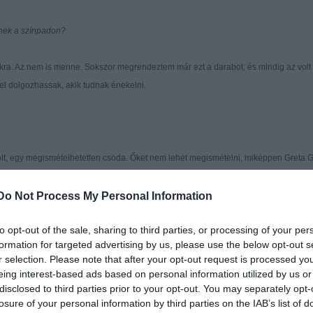
nek a színpadon?
ákra. Az nem is menne. Sokszor megrendeztem már ezt a darabot, és mindig az volt
l dolgozhassak, akik tudnak énekelni.
olt, egy megismételhetetlen csoda. Őket nem lehet megismételni, miképpen Greta G
 színésznők nagy egyéniségek és erős személyiségek. Jelenségek. Akik titokzatos
Do Not Process My Personal Information
lmerülniük?
to opt-out of the sale, sharing to third parties, or processing of your per
formation for targeted advertising by us, please use the below opt-out s
r selection. Please note that after your opt-out request is processed y
színész - pláne kettő - képes éreztetni azt, hogy ezek a nők koruk nagy és meghat
eing interest-based ads based on personal information utilized by us or
disclosed to third parties prior to your opt-out. You may separately opt-
losure of your personal information by third parties on the IAB’s list of