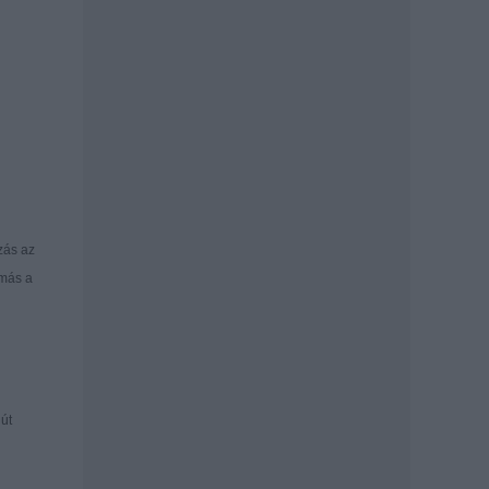
zás az
 más a
lút