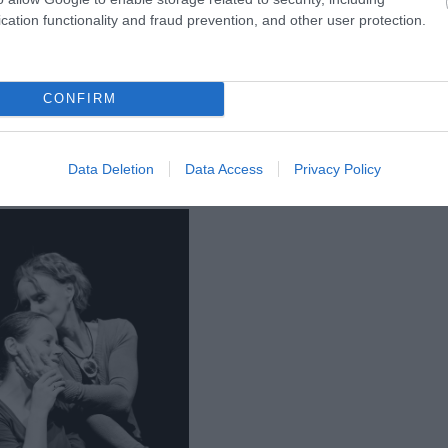
cation functionality and fraud prevention, and other user protection.
emlékszem. Ami meglepett az az, hogy a darabból kiderült: mind a két nő nagyon tu
tatottabbak voltak.
ntosan tudta, mit akar. Fantasztikus temperamentummal élte az életét, de talán még
CONFIRM
n, nagyon fegyelmezetten meg is ivott másfél liter viszkit naponta. Sokat küzdött
edett. Mindenben elementáris volt. Marlene csak akkor mutatkozott meg teljes valój
Data Deletion
Data Access
Privacy Policy
ka és póza nagyon sérülékennyé tette.