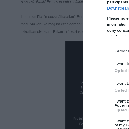
participants
A szerző, Pataki Éva azt mondta: a fiatalságának tudható be, hogy me
Downstream 
Igen, mert Piaf "megcsinálhatatlan". Rengeteg filmet készítettek róla
Please note
information 
mozi. Amikor Éva megírta ezt a darabot, Magyarország különösen zárt v
deny consent
akkoriban olvastam. Ritkán találkoztak, de mégis szenvedélyesen 
in below Go
Persona
I want t
Opted 
I want t
Opted 
I want 
Advertis
Opted 
I want t
of my P
was col