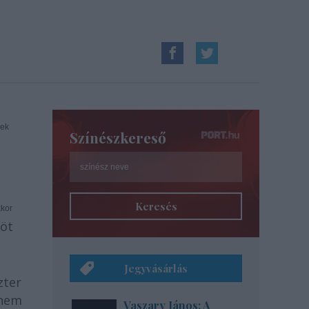
nek
Színészkereső
Keresés
kkor
öt
Jegyvásárlás
zter
 nem
Vaszary János: A