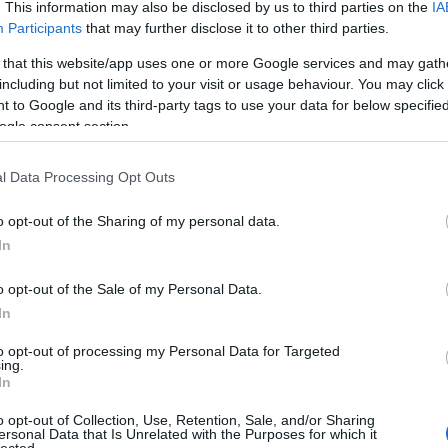
. This information may also be disclosed by us to third parties on the
IA
gírta ezt a darabot, most nem merne belevágni...
Participants
that may further disclose it to other third parties.
, de ha a legutóbbihoz nem találják meg Marion Cotillard-t, máig se lenne érvényes P
 that this website/app uses one or more Google services and may gath
including but not limited to your visit or usage behaviour. You may click 
ilág volt, ahol sejtlemes legendaként jelent meg ez a két női ikon. A barátságukról
 to Google and its third-party tags to use your data for below specifi
vonzódtak egymáshoz.
ogle consent section.
l Data Processing Opt Outs
o opt-out of the Sharing of my personal data.
In
o opt-out of the Sale of my Personal Data.
In
to opt-out of processing my Personal Data for Targeted
ing.
In
o opt-out of Collection, Use, Retention, Sale, and/or Sharing
ersonal Data that Is Unrelated with the Purposes for which it
lected.