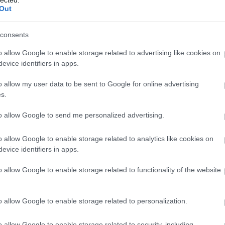
Out
consents
o allow Google to enable storage related to advertising like cookies on
evice identifiers in apps.
o allow my user data to be sent to Google for online advertising
s.
imet, így
a hatvanas években is
gyakran járhattam Párizsban, ezért ismerhettem az 
to allow Google to send me personalized advertising.
rost és a francia kultúrát, én ajánlottam a témát Évának, aztán rábíztam, hogy végül
o allow Google to enable storage related to analytics like cookies on
evice identifiers in apps.
o allow Google to enable storage related to functionality of the website
ert bolondok és zsenik voltak, biszexek voltak, utolsó kurvák voltak... mit mondja
. Nem szerették látni éppen ezt a két nőt, és éppen így. Erkölcstelennek, hazugnak,
o allow Google to enable storage related to personalization.
o allow Google to enable storage related to security, including