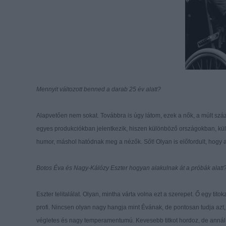
Mennyit változott benned a darab 25 év alatt?
Alapvetően nem sokat. Továbbra is úgy látom, ezek a nők, a múlt szá
egyes produkciókban jelentkezik, hiszen különböző országokban, kül
humor, máshol hatódnak meg a nézők. Sőt! Olyan is előfordult, hogy a
Botos Éva és Nagy-Kálózy Eszter hogyan alakulnak át a próbák alatt
Eszter telitalálat. Olyan, mintha várta volna ezt a szerepet. Ő egy tit
profi. Nincsen olyan nagy hangja mint Évának, de pontosan tudja azt,
végletes és nagy temperamentumú. Kevesebb titkot hordoz, de annál 