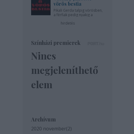
vörös bestia
Pikali Gerda talpig vörösben,
a férfiak pedig nyakig a
pácban - az Újszínházban!
hirdetés
Színházi premierek
Nincs
megjeleníthető
elem
Archívum
2020 november
(
2
)