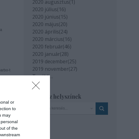
2020 augusztus
(
1
)
2020 július
(
16
)
2020 június
(
15
)
2020 május
(
20
)
 a
2020 április
(
24
)
2020 március
(
16
)
2020 február
(
46
)
2020 január
(
28
)
2019 december
(
25
)
2019 november
(
27
)
arbo-t
Tovább
...
ak,
Szinház helyszínek
sonal or
ection to
ou may
ározó
 personal
out of the
 downstream