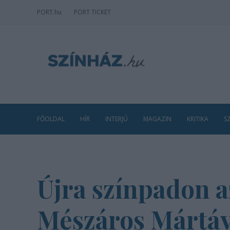
PORT
.hu
PORT TICKET
FŐOLDAL
HÍR
INTERJÚ
MAGAZIN
KRITIKA
S
Újra színpadon a
Mészáros Mártáv