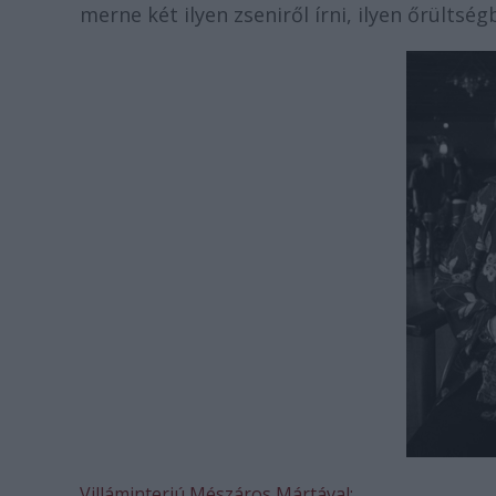
merne két ilyen zseniről írni, ilyen őrülts
Villáminterjú Mészáros Mártával: