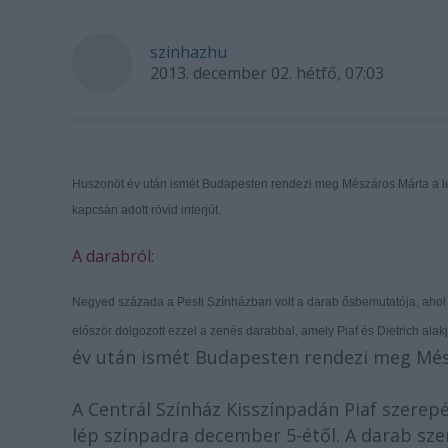
szinhazhu
2013. december 02. hétfő, 07:03
Huszonöt év után ismét Budapesten rendezi meg Mészáros Márta a l
kapcsán adott rövid interjút.
A darabról:
Negyed százada a Pesti Színházban volt a darab ősbemutatója, ahol 
először dolgozott ezzel a zenés darabbal, amely Piaf és Dietrich alakjain
év után ismét Budapesten rendezi meg Mész
A Centrál Színház Kisszínpadán Piaf szerep
lép színpadra december 5-étől. A darab szer