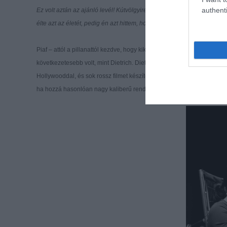
authenti
Ez volt aztán az ajánló levél! Kútvölgyire és Hernádira a mai napig 
élte azt az életét, pedig én azt hittem, hogy sok tekinteteben kiszolgál
Piaf – attól a pillanattól kezdve, hogy kikerült az utcára - mindig po
következetesebb volt, mint Dietrich.
Dietrich é
lete vége felé, 90 évese
Hollywooddal, és sok rossz filmet készített. Piaf viszont sohasem tév
ha hozzá hasonlóan nagy kaliberű rendezővel találkozott. A saját tit