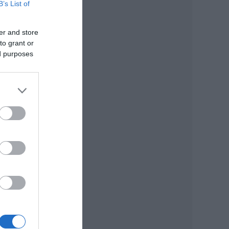
B’s List of
iaf
er and store
to grant or
 is
ed purposes