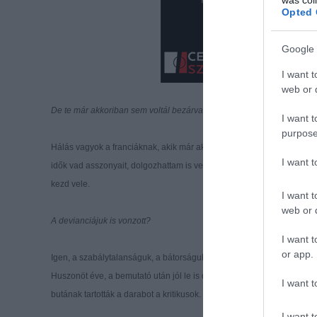
Opted 
Google 
I want t
web or d
De te már akkoriban sem voltál bezárva...
I want t
purpose
Hálás vagyok a franciáknak, akik már akkor nagyon szerették a filmje
I want 
idők vad asszonyait, dolgozhattam is velük. Mivel szerettem őket, a vá
kezd vele.
I want t
web or d
A devianciájuk is vonzott?
I want t
or app.
Igen, a szabálytalanságuk, a bátorságuk. Nehéz megközelíteni őket, m
Huszonöt éve, a bemutató után jól le is dorongolt bennünket a kritika
I want t
butának tartották a darabot a kritikusok.
I want t