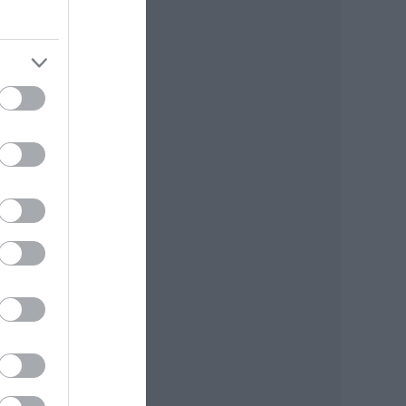
akkori
 mit
k még?