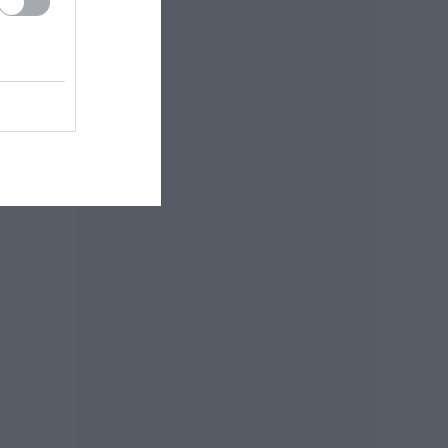
datosan
ában,