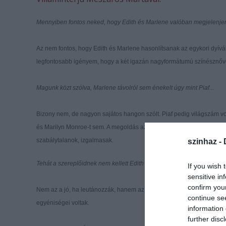
Mennyiben fontos neked, hogy Edith és Marlene valóban megjelenje
Az nem fontos, hogy Edith és Marlene hasonlítsanak az egykori dyív
legfontosabb igényem, hogy a két igazán nagyformátumú színésznőve
Magunk közt szólva, Marlene távolról sem énekelt úgy mint Piaf...
Bizony nem, de nagyon sajátos hangon szólt. Piaf pedig világszám v
és Marilyn Monroe-t sem. A megoldás az, ha az őket megszemélyesítő
szabálytalanok, izgalmasak.
szinhaz -
Tehát a szereplőidnek nem kellett Edith és Marlene gesztusaibam e
If you wish 
sensitive in
confirm you
Nem az a jó, ha leutánozzák, hanem az, ha megjelenítik őket. Egy jó 
continue se
egyéniségei voltak.
information 
further disc