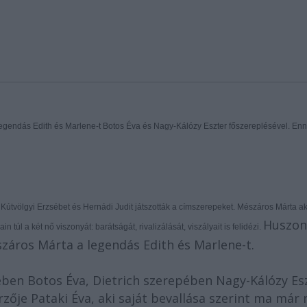
egendás Edith és Marlene-t
Botos Éva és
Nagy-
Kálózy Eszter főszereplésével. En
Kútvölgyi Erzsébet és Hernádi Judit játszották a címszerepeket. Mészáros Márta a
Huszon
 túl a két nő viszonyát: barátságát, rivalizálását, viszályait is felidézi.
áros Márta a legendás Edith és Marlene-t.
ében Botos Éva, Dietrich szerepében Nagy-Kálózy Es
zője Pataki Éva, aki saját bevallása szerint ma már