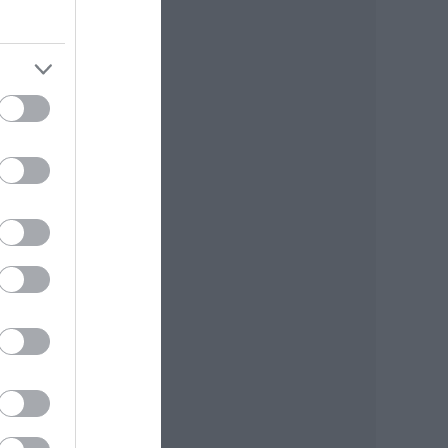
,
,
szed,
ogy