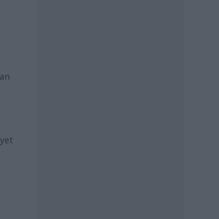
lan
gyet