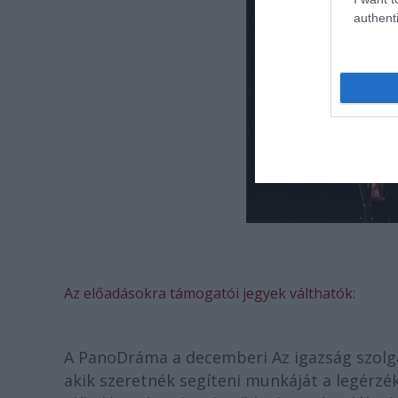
authenti
Az előadásokra támogatói jegyek válthatók:
A PanoDráma a decemberi Az igazság szolgái
akik szeretnék segíteni munkáját a legérzé