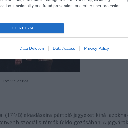
cation functionality and fraud prevention, and other user protection.
CONFIRM
Data Deletion
Data Access
Privacy Policy
Fotó: Kallos Bea
 (174/B) előadásaira pártoló jegyeket kínál azokna
kenyebb szociális témák feldolgozásában. A jegyárak