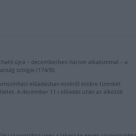
látható újra – decemberben három alkalommal – a
zság szolgái (174/B).
mszínházi előadásban estéről estére tizenkét
életet. A december 11-i előadás után az alkotók
allási csoporthoz vagy a lakosság egyes csoportjaiho