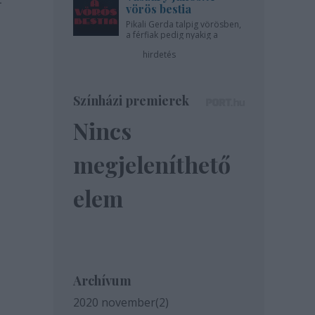
vörös bestia
Pikali Gerda talpig vörösben,
a férfiak pedig nyakig a
pácban - az Újszínházban!
hirdetés
Színházi premierek
Nincs
megjeleníthető
elem
Archívum
2020 november
(
2
)