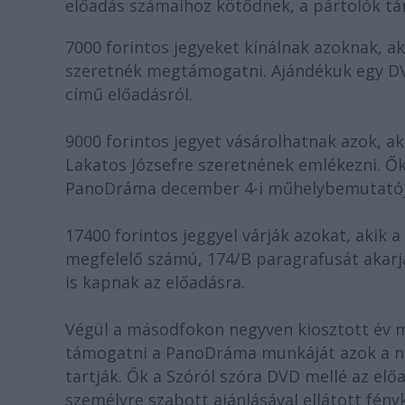
előadás számaihoz kötődnek, a pártolók t
7000 forintos jegyeket kínálnak azoknak, 
szeretnék megtámogatni. Ajándékuk egy DVD
című előadásról.
9000 forintos jegyet vásárolhatnak azok, aki
Lakatos Józsefre szeretnének emlékezni. Ő
PanoDráma december 4-i műhelybemutatójá
17400 forintos jeggyel várják azokat, akik 
megfelelő számú, 174/B paragrafusát akarj
is kapnak az előadásra.
Végül a másodfokon negyven kiosztott év m
támogatni a PanoDráma munkáját azok a na
tartják. Ők a Szóról szóra DVD mellé az el
személyre szabott ajánlásával ellátott fény