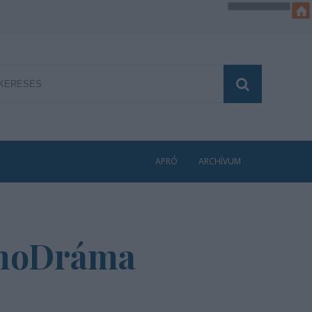
APRÓ
ARCHÍVUM
PanoDráma