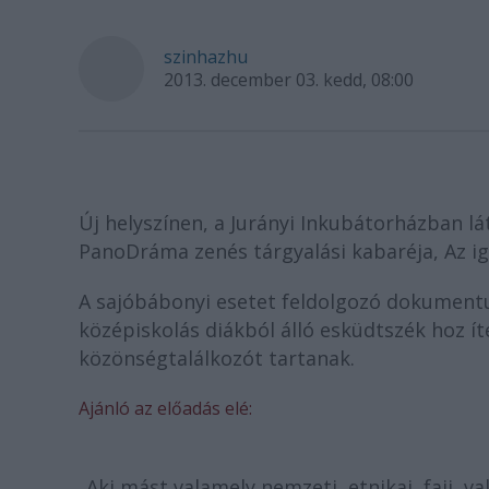
szinhazhu
2013. december 03. kedd, 08:00
Új helyszínen, a Jurányi Inkubátorházban 
PanoDráma zenés tárgyalási kabaréja, Az iga
A sajóbábonyi esetet feldolgozó dokumentu
középiskolás diákból álló esküdtszék hoz ít
közönségtalálkozót tartanak.
Ajánló az előadás elé:
„Aki mást valamely nemzeti, etnikai, faji, v