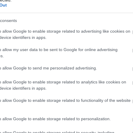
.
Out
 esetet és minden este új esküdtszék hoz ítéletet a sajóbábonyi esetről.
consents
y? Most meg nem mondom, hogy hétfőn, vagy kedden
o allow Google to enable storage related to advertising like cookies on
evice identifiers in apps.
 szörnyű volt nézni őket, mert különben ijesztő volt
e beszélsz, hogy milyen, tényleg rendes gyerek. Ha hi
o allow my user data to be sent to Google for online advertising
t hozzá egy, kettő meg itt megállt. Öten voltak, ah
s.
katos Józsefet keressük. Mondja a Józsi, hogy én
to allow Google to send me personalized advertising.
s nagy darab gyerek, odavitték a beton túlsó izé,
kkor is a gyerek szépen mondta, hogy nekem itt
o allow Google to enable storage related to analytics like cookies on
hogy miért, meg semmit. Úgy nekivágták a falnak,
evice identifiers in apps.
aj ott bepisilt, a felesége. Hát az élettársa, nem a
tett még egy óra múlva is, el is vitték Józsit.”
o allow Google to enable storage related to functionality of the website
o allow Google to enable storage related to personalization.
o allow Google to enable storage related to security, including