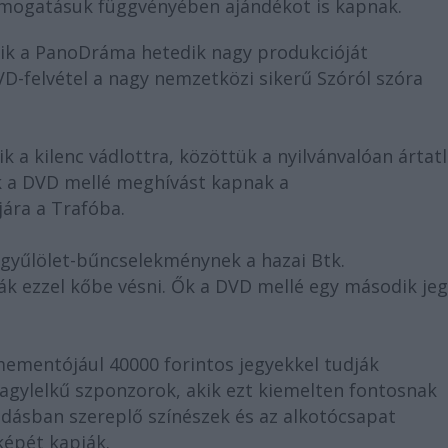
ámogatásuk függvényében ajándékot is kapnak.
akik a PanoDráma hetedik nagy produkcióját
-felvétel a nagy nemzetközi sikerű Szóról szóra
k a kilenc vádlottra, közöttük a nyilvánvalóan ártat
k a DVD mellé meghívást kapnak a
ra a Trafóba.
a gyűlölet-bűncselekménynek a hazai Btk.
ák ezzel kőbe vésni. Ők a DVD mellé egy második je
ementójául 40000 forintos jegyekkel tudják
gylelkű szponzorok, akik ezt kiemelten fontosnak
őadásban szereplő színészek és az alkotócsapat
képét kapják.