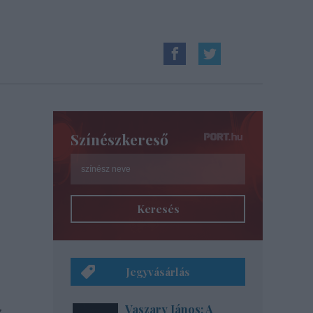
Színészkereső
Keresés
Jegyvásárlás
Vaszary János: A
z