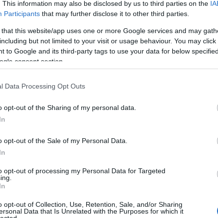
. This information may also be disclosed by us to third parties on the
IA
Participants
that may further disclose it to other third parties.
 that this website/app uses one or more Google services and may gath
including but not limited to your visit or usage behaviour. You may click 
 to Google and its third-party tags to use your data for below specifi
ogle consent section.
l Data Processing Opt Outs
o opt-out of the Sharing of my personal data.
In
o opt-out of the Sale of my Personal Data.
In
otó: Kallos Bea
to opt-out of processing my Personal Data for Targeted
ing.
tárgyalási jegyzőkönyv és 1200 oldal perirat alapján
In
tia templomában Miskolcon. Az eset összetett,
o opt-out of Collection, Use, Retention, Sale, and/or Sharing
kább egy kabaréra hasonlít, az igazság szolgái ped
ersonal Data that Is Unrelated with the Purposes for which it
lected.