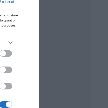
B’s List of
er and store
to grant or
ed purposes
ig