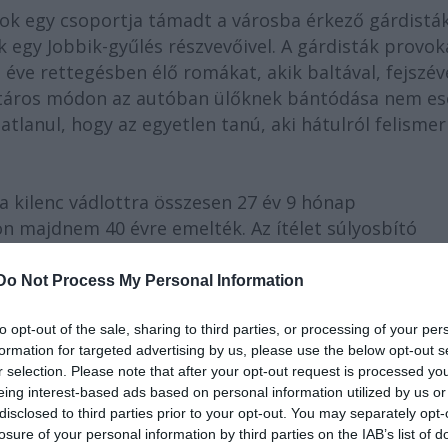
 egy csoportja támadt a városba érkező gárdistá
 egy Jobbik-gyűlés részvevőivel. A gárdisták provok
éve rettegésben élő romákat, akik baltával, fejszéve
határos módon az autóban ülőknek bántódása nem es
atlanul, hogy az egyetlen tanú, aki hátulról felismer
a kilenc vádlottra összesen 27 év 9 hónap
n majdnem 40 évre emelték. Az ítélet súlyosbító
izmusát”, vagyis hogy a “magyarok” elleni gyűlölet
 törvényt tehát sikerült ellenük fordítani.
Do Not Process My Personal Information
ismert dokumentumszínházi módszereket
Augusto B
to opt-out of the sale, sharing to third parties, or processing of your per
formation for targeted advertising by us, please use the below opt-out s
lőadás a 174/B paragrafust az első törvényjavaslatt
r selection. Please note that after your opt-out request is processed y
ó visszaélésig követi, mert a kisebbségek védelmére
eing interest-based ads based on personal information utilized by us or
edülálló módon éppen ellenük fordítja a jog.
disclosed to third parties prior to your opt-out. You may separately opt-
losure of your personal information by third parties on the IAB’s list of