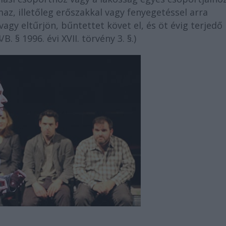
az, illetőleg erőszakkal vagy fenyegetéssel arra
agy eltűrjön, bűntettet követ el, és öt évig terjedő
 § 1996. évi XVII. törvény 3. §.)