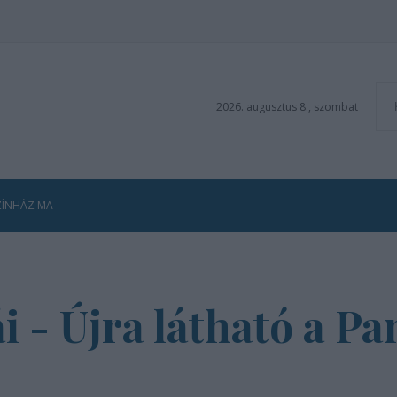
2026. augusztus 8., szombat
ZÍNHÁZ MA
ái - Újra látható a 