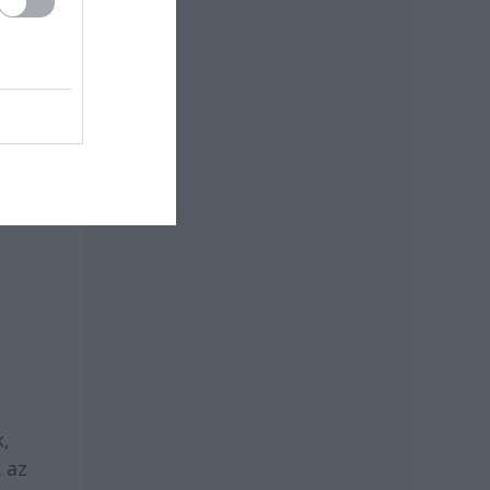
k,
 az