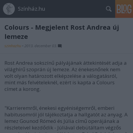
Színház.hu
Colours - Megjelent Rost Andrea új
lemeze
szinhazhu
•
2013. december 03.
Rost Andrea sokszínű pályájának áttekintését adja a
világhírű szoprán új lemeze. Az énekesnőnek nem
volt olyan határozott elképzelése a válogatásról,
mint más felvételeknél, ezért is kapta a Colours
címet a korong.
"Karrieremről, énekesi egyéniségemről, emberi
habitusomról jól tájékoztatja a hallgatót az anyag. A
lemez Gounod Rómeó és Júlia című operájának a
részleteivel kezdődik - Júliával debütáltam végzős