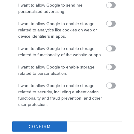
szerepekből többet illesztek a műsorba. Szeretném
I want to allow Google to send me
az ország nyugati fertályán is megismertetni az
personalized advertising.
albumot" - fűzte hozzá
Rost Andrea
.
I want to allow Google to enable storage
related to analytics like cookies on web or
Mint mondta, a közönség fogadtatása azt is jelzi
device identifiers in apps.
számára, hogy az embereket igenis érdekli az
úgynevezett "magas kultúra", ha megfelelő
I want to allow Google to enable storage
related to functionality of the website or app.
figyelemmel nyújtják nekik, az őszinteség, a nyíltság
is "kifizetődő".
Rost Andreának
szakmai
I want to allow Google to enable storage
szempontból is érdekesek a tapasztalatok,
related to personalization.
Miskolcon például az ottani művészeti karon tanuló
fiatal énekesek keresték meg a koncert után.
I want to allow Google to enable storage
A CD-n Kovács János vezényletével az MR
related to security, including authentication
Szimfonikusok kísérik
Rost Andreát
, az egyik
functionality and fraud prevention, and other
Otello-részletben
Gémes Katalin
működik közre. Az
user protection.
albumot a Médiaszolgáltatás-támogató és
Vagyonkezelő Alap (MTVA) jelentette meg.
CONFIRM