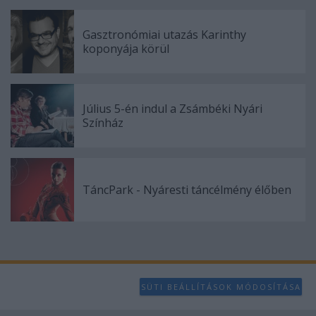
Gasztronómiai utazás Karinthy
koponyája körül
Július 5-én indul a Zsámbéki Nyári
Színház
TáncPark - Nyáresti táncélmény élőben
SÜTI BEÁLLÍTÁSOK MÓDOSÍTÁSA