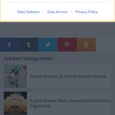
Forrás: MTI
Data Deletion
Data Access
Privacy Policy
Ajánlott bejegyzések:
Ősszel érkezik az Infinite Dance Festival
A jövő évadra kilenc bemutatóval készül a
Vígszínház