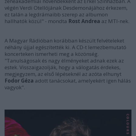
zeneakadémiai növendékként az Erkel Színházban. A
végén Verdi Otellójának Desdemonájához érkezem,
ez talán a legdrámaibb szerep az albumon
hallhatók közül" - mondta
Rost Andrea
az MTI-nek.
A Magyar Rádióban korábban készült felvételeket
néhány újjal egészítették ki. A CD-t lemezbemutató
koncerteken ismerheti meg a közönség.
"Tanulságosak és nagy élményeket adnak ezek az
estek. Visszaigazolják, hogy a válogatás érdekes,
megjegyzem, az első lépéseknél az azóta elhunyt
Fodor Géza
adott tanácsokat, amelyekért igen hálás
vagyok".