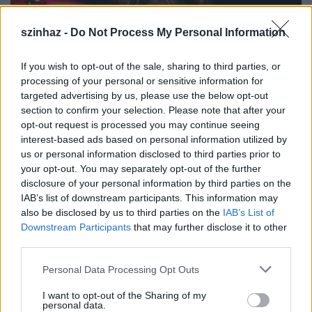
szinhaz -
Do Not Process My Personal Information
If you wish to opt-out of the sale, sharing to third parties, or
processing of your personal or sensitive information for
targeted advertising by us, please use the below opt-out
section to confirm your selection. Please note that after your
opt-out request is processed you may continue seeing
interest-based ads based on personal information utilized by
us or personal information disclosed to third parties prior to
your opt-out. You may separately opt-out of the further
disclosure of your personal information by third parties on the
IAB’s list of downstream participants. This information may
also be disclosed by us to third parties on the
IAB’s List of
Downstream Participants
that may further disclose it to other
third parties.
Leoncavallo Bajazzók című operájából az énekesnő
Please note that this website/app uses one or more Google
Personal Data Processing Opt Outs
által színpadon még sosem játszott Nedda áriája is
services and may gather and store information including but
felkerült az anyagra, egyfajta kifejezéseként annak,
not limited to your visit or usage behaviour. You may click to
I want to opt-out of the Sharing of my
personal data.
grant or deny consent to Google and its third-party tags to