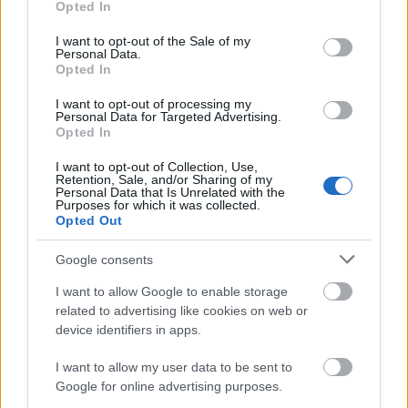
hogy
Rost Andrea
szívesen mutatkozna be ebben a
Opted In
use your data for below specified purposes in below Google
szerepben is. Puccini utolsó művében, a
consent section.
Turandotban Szegeden és a Művészetek Palotájában
I want to opt-out of the Sale of my
Personal Data.
Liut alakította egy-egy alkalommal, új felkérés
Opted In
esetén ez a szólam is a repertoárja gyakrabban
énekelt szerepei közé sorolódna. "Közel állnak
I want to opt-out of processing my
Personal Data for Targeted Advertising.
hozzám ezek a megható karakterek, az odaadó,
Opted In
áldozatos hősnők" - jegyezte meg.
I want to opt-out of Collection, Use,
Retention, Sale, and/or Sharing of my
Personal Data that Is Unrelated with the
Debrecentől Cegléden át Miskolcig és Egerig számos
Purposes for which it was collected.
helyen volt és lesz még lemezbemutató koncertje,
Opted Out
ezek zongorakíséretes estek, amelyeken az énekesnő
beszél is, elmondja az áriákhoz fűződő személyes
Google consents
történeteit.
I want to allow Google to enable storage
"Mozart-művekből is énekeltem ezeken a
related to advertising like cookies on web or
hangversenyeken, mert előbb a Figaro
device identifiers in apps.
házasságában Susanna, később a Grófné
meghatározó állomása a pályámnak. Ezek nem
I want to allow my user data to be sent to
szerepelnek a lemezen, hiszen létezik külön Mozart
Google for online advertising purposes.
CD-m és DVD-m. Jövőre kicsit változtatok, a francia