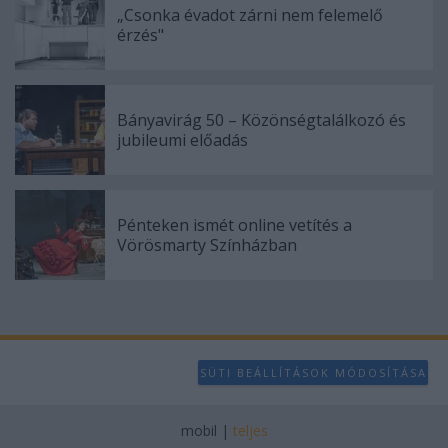
„Csonka évadot zárni nem felemelő
érzés"
Bányavirág 50 – Közönségtalálkozó és
jubileumi előadás
Pénteken ismét online vetítés a
Vörösmarty Színházban
SÜTI BEÁLLÍTÁSOK MÓDOSÍTÁSA
mobil
|
teljes