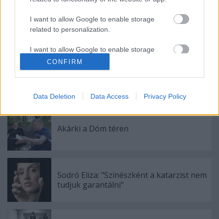
I want to allow Google to enable storage
related to personalization.
I want to allow Google to enable storage
related to security, including authentication
CONFIRM
functionality and fraud prevention, and other
user protection.
Ajánlott bejegyzések:
Data Deletion
Data Access
Privacy Policy
Akárki a Dóm téren
Sodró Eliza: "Színészként a katarzist nem
tudjuk garantálni"