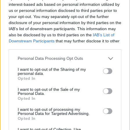
interest-based ads based on personal information utilized by
us or personal information disclosed to third parties prior to
your opt-out. You may separately opt-out of the further
disclosure of your personal information by third parties on the
IAB’s list of downstream participants. This information may
also be disclosed by us to third parties on the
IAB’s List of
Downstream Participants
that may further disclose it to other
third parties.
Please note that this website/app uses one or more Google
Personal Data Processing Opt Outs
services and may gather and store information including but
not limited to your visit or usage behaviour. You may click to
I want to opt-out of the Sharing of my
Fotó: forgofoto.hu
personal data.
grant or deny consent to Google and its third-party tags to
Opted In
use your data for below specified purposes in below Google
consent section.
I want to opt-out of the Sale of my
" Fel-felmerült bennem, hogy én is szívesen énekelnék
Personal Data.
karácsonyi nótákat, de úgy éreztem, az évek folyamán
Opted In
annyira színvonalas produkciók születtek, akár külföldi
I want to opt-out of processing my
(Mariah Carey, Michael Bublé), akár magyar (Szinetár
Personal Data for Targeted Advertising.
Dóra - Bereczky Zoltán) előadóktól ebben a témában,
Opted In
hogy én már nem tudnék hozzátenni ehhez, csak
I want to opt-out of Collection, Use,