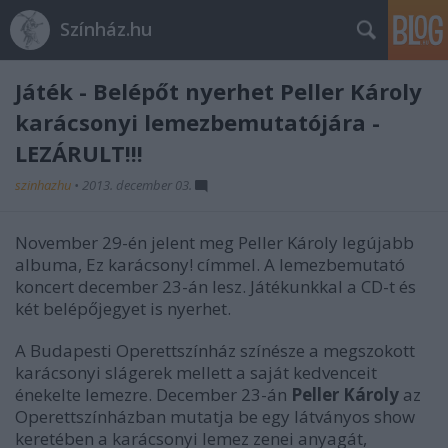
Színház.hu
Játék - Belépőt nyerhet Peller Károly
karácsonyi lemezbemutatójára -
LEZÁRULT!!!
szinhazhu
•
2013. december 03.
November 29-én jelent meg Peller Károly legújabb
albuma, Ez karácsony! címmel. A lemezbemutató
koncert december 23-án lesz. Játékunkkal a CD-t és
két belépőjegyet is nyerhet.
A Budapesti Operettszínház színésze a megszokott
karácsonyi slágerek mellett a saját kedvenceit
énekelte lemezre. December 23-án
Peller Károly
az
Operettszínházban mutatja be egy látványos show
keretében a karácsonyi lemez zenei anyagát,