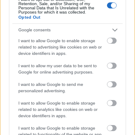
ismételni a korábbiakat. Azt pedig nem akartam. De
Retention, Sale, and/or Sharing of my
miközben az interneten keresgéltem, olyan
Personal Data that Is Unrelated with the
Purposes for which it was collected.
különlegességekre akadtam, amelyek meggyőztek, hogy
Opted Out
igenis lehet még újat mondani..."
– mondta a színész.
Google consents
Játék
I want to allow Google to enable storage
Most Ön is megnyerheti az Ez Karácsony CD-t és a
related to advertising like cookies on web or
koncertre két belépőjegyet.
device identifiers in apps.
I want to allow my user data to be sent to
Google for online advertising purposes.
Soroljon fel három lemezt
Peller Károlyt
ól!
I want to allow Google to send me
personalized advertising.
A helyes válaszokat az
operett@szinhaz.hu
címre
várjuk december 8-ig. A nyertest telefonon és email-
I want to allow Google to enable storage
ben is értesítjük.
related to analytics like cookies on web or
device identifiers in apps.
I want to allow Google to enable storage
related to functionality of the website or app.