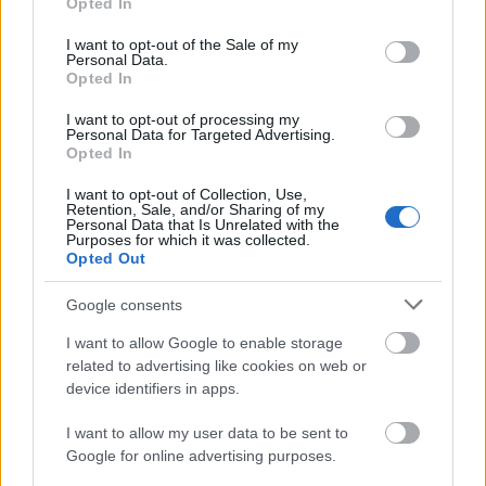
Opted In
megtalálhatók.
use your data for below specified purposes in below Google
consent section.
I want to opt-out of the Sale of my
- Úgy tűnik, mintha az utóbbi időben ez a
Personal Data.
Opted In
szegmens jobban érdekelné.
I want to opt-out of processing my
- A korábbi előadásainkban is megjelentek ezek a
Personal Data for Targeted Advertising.
problémák, csak az elején inkább virágnyelven. Egy
Opted In
idő után egyfajta "nemzeti" színházként gondoltam
I want to opt-out of Collection, Use,
saját társulatunkra. Tudtam, hogy a produkcióinkra
Retention, Sale, and/or Sharing of my
járnak bal- és jobboldali szavazók egyaránt, fontos
Personal Data that Is Unrelated with the
Purposes for which it was collected.
volt számomra, hogy mindkét oldal szimpatizánsait
Opted Out
képes legyek megszólítani, és így legalább ebben a
közegben, egy színházban egység teremtődhet a két
Google consents
tábor között.
I want to allow Google to enable storage
related to advertising like cookies on web or
- De gondolom ez nem direkt kiegyensúlyozást
device identifiers in apps.
jelentett?
I want to allow my user data to be sent to
- Nem, dehogy, csak próbáltam a lehetőségek szerint
Google for online advertising purposes.
minél objektívebb, árnyaltabb lenni. Persze már