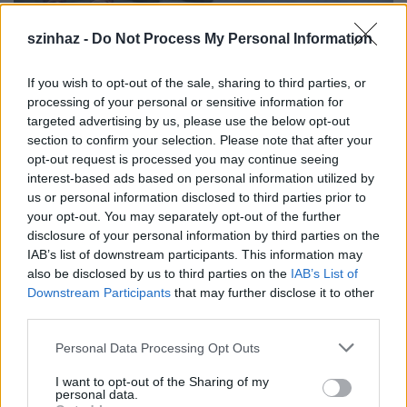
Kaisers TV, Ungarn
szinhaz -
Do Not Process My Personal Information
If you wish to opt-out of the sale, sharing to third parties, or
Pintér Bélával
friss interjút közölt a Népszava:
processing of your personal or sensitive information for
targeted advertising by us, please use the below opt-out
section to confirm your selection. Please note that after your
opt-out request is processed you may continue seeing
(...) - A Titkaink az egyik legpolitikusabb darabja.
interest-based ads based on personal information utilized by
Mennyire szempont, hogy aktuális, közéleti
us or personal information disclosed to third parties prior to
témát válasszon?
your opt-out. You may separately opt-out of the further
disclosure of your personal information by third parties on the
IAB’s list of downstream participants. This information may
- Nem árt, ha az engem éppen érdeklő előadásnak
also be disclosed by us to third parties on the
IAB’s List of
vannak közéleti vonatkozásai is, de nem alapvető
Downstream Participants
that may further disclose it to other
szempont. Amennyiben a színháznak az a célja, hogy
third parties.
a valóságnak tükröt tartson, akkor a valóság
különböző rétegeit is meg kell jeleníteni. Egy új
Please note that this website/app uses one or more Google
Personal Data Processing Opt Outs
darab megírásakor, illetve amikor elkezdjük
services and may gather and store information including but
próbálni, mindig az egyén problémáiból indulunk
not limited to your visit or usage behaviour. You may click to
I want to opt-out of the Sharing of my
personal data.
ki, de a közéleti, társadalmi konfliktusok is
grant or deny consent to Google and its third-party tags to