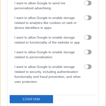
akkor is megvolt a politikai véleményem, vagy ha
I want to allow Google to send me
úgy tetszik a pártállásom. De nem szerettem volna,
personalized advertising.
ha ez túlzottan teret nyer az előadásaimban. Aztán
2010 után, amikor a független színházakat
I want to allow Google to enable storage
egyszerűen bűnös parazitaként kezelték az állami
related to analytics like cookies on web or
kulturális támogatás terén, illetve a kormánypárti
device identifiers in apps.
kultúrpolitikai retorikában, én is nyíltabban
elmondtam a véleményemet, gyávaság lett volna
I want to allow Google to enable storage
erre rébuszokban válaszolni. A választások előtt
related to functionality of the website or app.
mutattuk be a Szutyok című előadást, amelyet az
I want to allow Google to enable storage
antiszemitizmus torokszorító fenyegetése szült.
related to personalization.
Sajnos a téma egyáltalán nem vesztett
aktualitásából. Aztán a forradalomról szerettem
I want to allow Google to enable storage
volna beszélni a Kaisers Tv, Ungarnban. Az előadás
related to security, including authentication
egyik fontos pillanata, amikor Petőfi Sándor, aki
functionality and fraud prevention, and other
köztudottan az életét áldozta a forradalomért, azt
user protection.
mondja: ne dobálózzunk azzal a szent szóval, hogy
forradalom, hiszen ezért nagyon sok ember adta az
életét ebben az országban. Már az ő emlékük miatt
se vegyünk a szánkra a piszlicsáré ügyeink
CONFIRM
érdekében.
Folytatást itt talál.