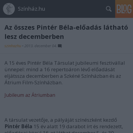
Színház.hu
Az összes Pintér Béla-előadás látható
lesz decemberben
szinhazhu
•
2013. december 04.
A 15 éves Pintér Béla Társulat jubileumi fesztivállal
ünnepel: mind a 16 repertoáron lévő előadását
eljátssza decemberben a Szkéné Színházban és az
Átrium Film-Színházban.
Jubileum az Átriumban
A társulat vezetője, a pályáját színészként kezdő
Pintér Béla
15 év alatt 19 darabot írt és rendezett,
előadásai közül 16-ot láthat december 5. és 30.