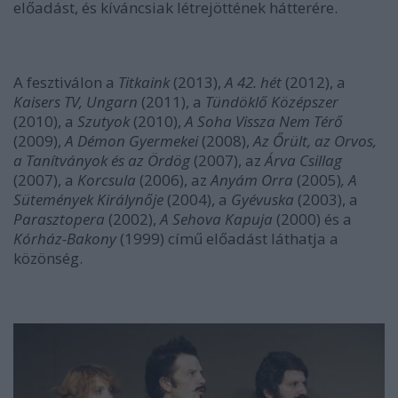
előadást, és kíváncsiak létrejöttének hátterére.
A fesztiválon a
Titkaink
(2013),
A 42. hét
(2012), a
Kaisers TV, Ungarn
(2011), a
Tündöklő Középszer
(2010), a
Szutyok
(2010),
A Soha Vissza Nem Térő
(2009),
A Démon Gyermekei
(2008),
Az Őrült, az Orvos,
a Tanítványok és az Ördög
(2007), az
Árva Csillag
(2007), a
Korcsula
(2006), az
Anyám Orra
(2005)
, A
Sütemények Királynője
(2004), a
Gyévuska
(2003), a
Parasztopera
(2002),
A Sehova Kapuja
(2000) és a
Kórház-Bakony
(1999) című előadást láthatja a
közönség.