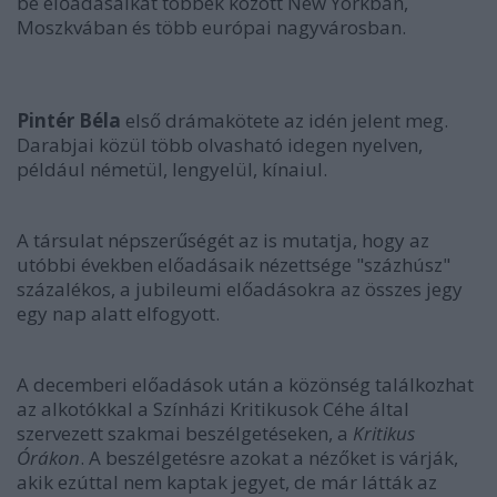
be előadásaikat többek között New Yorkban,
Moszkvában és több európai nagyvárosban.
Pintér Béla
első drámakötete az idén jelent meg.
Darabjai közül több olvasható idegen nyelven,
például németül, lengyelül, kínaiul.
A társulat népszerűségét az is mutatja, hogy az
utóbbi években előadásaik nézettsége "százhúsz"
százalékos, a jubileumi előadásokra az összes jegy
egy nap alatt elfogyott.
A decemberi előadások után a közönség találkozhat
az alkotókkal a Színházi Kritikusok Céhe által
szervezett szakmai beszélgetéseken, a
Kritikus
Órákon
. A beszélgetésre azokat a nézőket is várják,
akik ezúttal nem kaptak jegyet, de már látták az