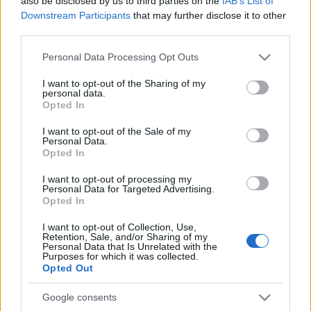
also be disclosed by us to third parties on the
IAB’s List of
kedvezményes bérlettel töltötte fel a kínálatot. A
Downstream Participants
that may further disclose it to other
bérletek egész évadban, bármilyen időpontban
third parties.
beválthatók az FTP-előadásokra, így mindkettő
Please note that this website/app uses one or more Google
ajándék lehet a színház kedvelőinek.
Personal Data Processing Opt Outs
services and may gather and store information including but
not limited to your visit or usage behaviour. You may click to
I want to opt-out of the Sharing of my
Aki kedvesével, barátokkal menne színházba, annak
personal data.
grant or deny consent to Google and its third-party tags to
a
Szerelmi varázslat-bérletet
ajánlják. A bérletben
Opted In
use your data for below specified purposes in below Google
szereplő három előadás -
a Szentivánéj, a Szeret...lek és a a
consent section.
I want to opt-out of the Sale of my
a megismerkedéstől kezdve egészen a
Telefondoktor-
Personal Data.
házasságig követi a szerelem állomásait, sok
Opted In
humorral és zenével fűszerezve.
I want to opt-out of processing my
Personal Data for Targeted Advertising.
Opted In
Annak, aki spontán szeret dönteni, a
Mindenki
I want to opt-out of Collection, Use,
Retention, Sale, and/or Sharing of my
kedvére-bérletet
szánják, ami két szabadon
Personal Data that Is Unrelated with the
választott FTP-előadásra szól. Ez bérlet a már futó
Purposes for which it was collected.
Opted Out
előadások mellett a jövő évi bemutatókra is
felhasználható.
Google consents