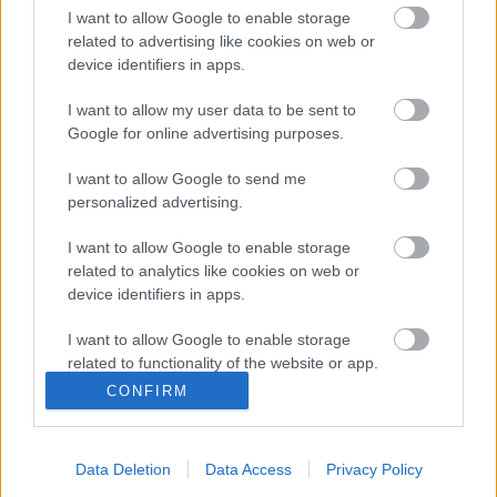
I want to allow Google to enable storage
Bővebb információk, további jegyek, kedvezmények:
related to advertising like cookies on web or
www.thalia.hu
device identifiers in apps.
I want to allow my user data to be sent to
Google for online advertising purposes.
I want to allow Google to send me
personalized advertising.
I want to allow Google to enable storage
related to analytics like cookies on web or
device identifiers in apps.
Ajánlott bejegyzések:
I want to allow Google to enable storage
related to functionality of the website or app.
CONFIRM
Nagy sikerrel zárult a Veszprémi Petőfi
I want to allow Google to enable storage
Színház érzékenyítő fesztiválja
related to personalization.
Data Deletion
Data Access
Privacy Policy
I want to allow Google to enable storage