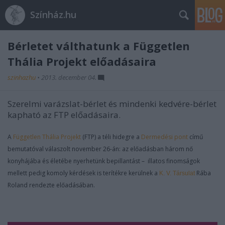
Színház.hu
Bérletet válthatunk a Független
Thália Projekt előadásaira
szinhazhu
•
2013. december 04.
Szerelmi varázslat-bérlet és mindenki kedvére-bérlet
kapható az FTP előadásaira.
A
Független Thália Projekt
(FTP) a téli hidegre a
Dermedési pont
című
bemutatóval válaszolt november 26-án: az előadásban három nő
konyhájába és életébe nyerhetünk bepillantást – illatos finomságok
mellett pedig komoly kérdések is terítékre kerülnek a
Rába
K. V. Társulat
Roland rendezte előadásában.